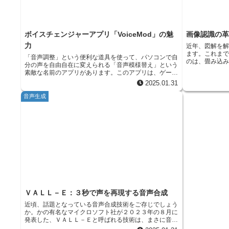
上させます。一つの命令を完了するまでの間に、次の命
働く場所の自
令の準備をするのではなく、複数の命令をまとめて処理
秀な人材を集
することで、待ち時間を減らし、全体的な処理時間を短
までは通うの
縮します。 しかし、超長命令語には欠点もあります。
ばずに働ける
全ての命令が常に同時に実行できるわけではないため、
は、より多く
ボイスチェンジャーアプリ「VoiceMod」の魅
画像認識の革新：V
命令同士の依存関係などを考慮して、適切に命令をまと
とができるよ
力
近年、図解を
める必要があります。また、命令をまとめるための処理
ばない働き方
ます。これま
も複雑になり、計算機の設計も難しくなります。 それ
会にも、多く
「音声調整」という便利な道具を使って、パソコンで自
のは、畳み込
でも、超長命令語は、特定の用途においては非常に有効
これからます
分の声を自由自在に変えられる「音声模様替え」という
でした。この
な技術であり、計算機の処理速度向上に貢献していま
来の働き方を
素敵な名前のアプリがあります。このアプリは、ゲーム
ることに長け
す。特に、画像処理や音声処理など、大量のデータを処
の実況中継や生放送、インターネットを使った会話など
2025.01.31
さを実現して
理する必要がある分野では、超長命令語の並列処理能力
で、声を変えることで楽しさを増し、個性を際立たせる
狭いという欠
が威力を発揮します。今後、計算機の処理速度向上がま
ことができます。使い方はとても簡単で、初めての人で
音声生成
するには、広
すます求められる中で、超長命令語は重要な技術の一つ
も気軽に利用できます。たくさんの声の効果から好きな
するために、
として、更なる発展が期待されています。
ものを選び、すぐに声の変化を楽しめる手軽さが魅力で
的な解決策には
す。以前は複雑な設定が必要だったボイスチェンジャー
が発表した視覚変換機
を、誰でも簡単に使えるようにした画期的なアプリで
況を大きく変
す。 例えば、ゲーム実況中継では、勇ましい戦士の声
模型です。視
や可愛い妖精の声など、キャラクターに合わせて声色を
収めた変換機
変えることで、より臨場感のある配信を実現できます。
込みニューラ
また、生放送では、歌声にエコーをかけたり、ロボット
法に基づく模
のような声にしたりすることで、視聴者を驚かせ、楽し
さを達成しま
ませることができます。さらに、インターネットを使っ
野に新しい風
た会話では、声を変えることでプライバシーを守りなが
えるものと期
らコミュニケーションを楽しむことができます。 「音
繋がりを捉え
ＶＡＬＬ－Ｅ：３秒で声を再現する音声合成
声模様替え」は、豊富な音声効果が用意されています。
していた作業
男性の声を女性の声に変えたり、子供の声を大人の声に
近頃、話題となっている音声合成技術をご存じでしょう
の中に描かれ
変えたり、様々な声色を自由に操ることができます。ま
か。かの有名なマイクロソフト社が２０２３年の８月に
全体の意味を
た、声の高さや速さを調整したり、エコーやリバーブな
発表した、ＶＡＬＬ－Ｅと呼ばれる技術は、まさに音声
解を断片と呼
どの効果を加えたりすることで、より細かい調整も可能
合成の世界に大きな変化をもたらす可能性を秘めている