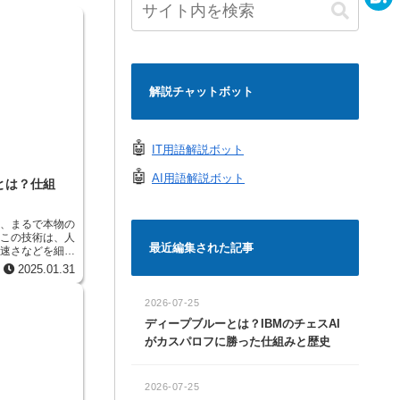
e
a
H
c
a
e
t
解説チャットボット
b
e
o
n
🤖
IT用語解説ボット
o
a
🤖
AI用語解説ボット
」とは？仕組
k
て、まるで本物の
。この技術は、人
最近編集された記事
す速さなどを細か
然な発音を再現し
2025.01.31
うな音声で、文章
とができます。
2026-07-25
げており、様々な
ます。例えば、本
ディープブルーとは？IBMのチェスAI
声作成や、携帯電
がカスパロフに勝った仕組みと歴史
能の音声、ゲーム
めの音声案内な
 音声生
学習することもで
2026-07-25
す癖などを細かく