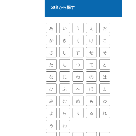
50音から探す
あ
い
う
え
お
か
き
く
け
こ
さ
し
す
せ
そ
た
ち
つ
て
と
な
に
ね
の
は
ひ
ふ
へ
ほ
ま
み
む
め
も
ゆ
よ
ら
り
る
れ
ろ
わ