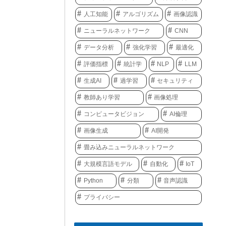
人工知能
アルゴリズム
画像認識
ニューラルネットワーク
CNN
データ分析
強化学習
最適化
評価指標
統計学
NLP
LLM
生成AI
過学習
セキュリティ
教師あり学習
画像処理
コンピュータビジョン
AI倫理
画像生成
AI開発
畳み込みニューラルネットワーク
大規模言語モデル
自動化
IoT
Python
分類
音声認識
プライバシー