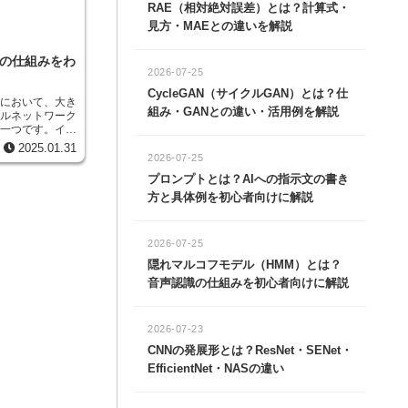
RAE（相対絶対誤差）とは？計算式・
り出すことが可能
野だけでなく、医
見方・MAEとの違いを解説
能性を秘めていま
の声で話すことが
Nの仕組みをわ
た、外国語学習に
2026-07-25
を完璧に再現した
CycleGAN（サイクルGAN）とは？仕
学習ができるよう
術において、大き
組み・GANとの違い・活用例を解説
ラルネットワーク
真似て悪用された
の一つです。イギ
念されています。
何学グループによ
理的な配慮が不可
2025.01.31
が付けられまし
2026-07-25
更なる活用の場が
み込み層と呼ばれ
策も重要になって
プロンプトとは？AIへの指示文の書き
層は、画像の特徴
方と具体例を初心者向けに解説
では全ての畳み込
ています。これ
で、この小さな枠
や模様の特徴を捉
2026-07-25
隠れマルコフモデル（HMM）とは？
プーリング層は、
るための部分で
音声認識の仕組みを初心者向けに解説
後にある畳み込み
す。これは、情報
くの特徴を捉えら
2026-07-23
夫によって、ＶＧ
ました。ＶＧＧが
CNNの発展形とは？ResNet・SENet・
が何なのかをコン
EfficientNet・NASの違い
いことでした。し
度は飛躍的に向上
きく貢献しまし