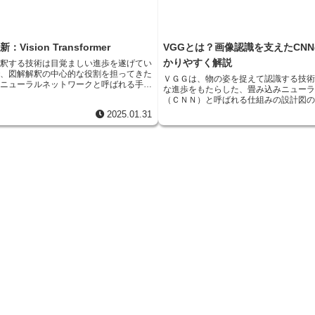
由は、会社にとっても大きな魅力です。優
分析し、その人にそっくりな音声を作
めるための有力な手段となるでしょう。今
になっています。この技術は、娯楽分
が難しいと思っていた人たちも、場所を選
療や教育など、様々な分野で大きな可
なら応募してくれるかもしれません。会社
す。例えば、声が出せない人が、自分
の優秀な人材の中から、最適な人を選ぶこ
ision Transformer
VGGとは？画像認識を支えたCN
できるようになるかもしれません。ま
うになります。このように、働く場所を選
おいて、ネイティブスピーカーの発音
かりやすく解説
解釈する技術は目覚ましい進歩を遂げてい
は、働く人にも、会社にも、そして地域社
音声で学習することで、より効果的な
で、図解解釈の中心的な役割を担ってきた
の利益をもたらす可能性を秘めています。
ＶＧＧは、物の姿を捉えて認識する技
になるでしょう。 しかし、この技術には倫理的な問題
みニューラルネットワークと呼ばれる手法
ます発展していくと考えられ、私たちの未
な進歩をもたらした、畳み込みニュー
点も存在します。本人の許可なく声を
手法は、図解の限られた範囲の特徴を捉え
形作っていく重要な要素となるでしょう。
（ＣＮＮ）と呼ばれる仕組みの設計図
り、偽の情報が拡散される可能性も懸
ており、多くの図解解釈の作業で高い正確
リスのオックスフォード大学の視覚幾
そのため、この技術を使う際には、倫
2025.01.31
きました。しかし、この手法には、視野が
って作られたため、ＶＧＧという名前
欠です。今後、技術の進歩とともに、
点がありました。図解全体の繋がりを理解
た。この設計図の最も重要な点は、畳
広がる一方で、これらの問題点への対
い視野が必要となります。この課題を解決
る部分の作り方にあります。畳み込み
くるでしょう。
様々な工夫が凝らされてきましたが、抜本
を捉えるための重要な部分で、ＶＧＧ
至りませんでした。2020年にグーグル
み層で３×３という小さな枠組みを使っ
(Vision Transformer)は、この状
は、画像を細かく見ていくようなもの
える可能性を秘めた、画期的な図解解釈の
組みを何層も重ねることで、複雑な形
覚変換機は、文字列の解釈の分野で成功を
える力を高めているのです。 さらに、ＶＧＧにはプー
の模型を図解解釈に応用したもので、畳み
リング層と呼ばれる部分もあります。
ルネットワークを使うことなく、従来の手
画像の情報を縮小して、処理を軽くす
型に匹敵する、あるいはそれを超える正確
す。ＶＧＧでは、このプーリング層の
した。視覚変換機の登場は、図解解釈の分
層の枠組みの数を２倍に増やしていま
を吹き込み、今後の発展に大きな影響を与
を小さくまとめても、次の層でより多
待されています。視覚変換機は図解全体の
れるようにする工夫です。これらの工
る能力に優れており、従来の手法が苦手と
Ｇは画像認識の精度を大きく向上させ
でも高い性能を発揮します。例えば、図解
登場する前は、画像に写っているもの
た物体の位置関係を理解する作業や、図解
ピュータに正しく認識させるのは難し
理解する作業などです。視覚変換機は、図
かし、ＶＧＧの登場によって、その精
ばれる小さな領域に分割し、それぞれの断
し、ＶＧＧは画像認識技術の発展に大