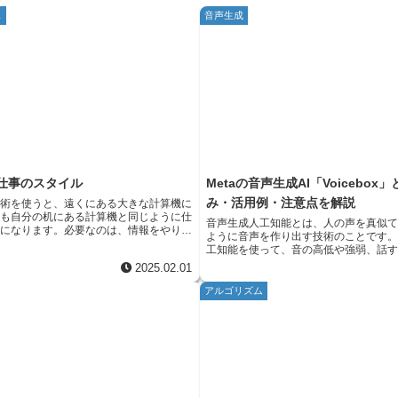
ス
音声生成
る仕事のスタイル
Metaの音声生成AI「Voicebox
み・活用例・注意点を解説
技術を使うと、遠くにある大きな計算機に
かも自分の机にある計算機と同じように仕
音声生成人工知能とは、人の声を真似
うになります。必要なのは、情報をやり取
ように音声を作り出す技術のことです
繋がりだけです。家の居間でも、喫茶店で
工知能を使って、音の高低や強弱、話
、いつもの机の上と同じように仕事ができ
く調整することで、人間そっくりの自
2025.02.01
の技術のおかげで、働く場所を選ばない働
ます。まるで本人が話しているかのよ
ものとなり、私たちの働き方は大きく変わ
を読んだり、歌を歌ったり、様々なこ
アルゴリズム
ます。会社に通うという従来の考えにとら
近年、この技術は目覚ましい発展を遂
と自由に、もっと柔軟に働けるようになる
分野で活用されるようになってきてい
を耳で聴くことができるサービスの音
ります。まず、会社へ行く時間がなくな
話などで私たちを助けてくれる人工知
他のことに使えます。仕事と生活のバラン
の登場人物の声、目の不自由な方のた
くなり、心にゆとりが生まれるでしょう。
ど、幅広い分野での利用が期待されています。
住んでいても都会の会社で働けるようにな
成人工知能は、特定の人の声の特徴を
の活性化にも繋がると期待されています。
きます。その人の声の高さや抑揚、話