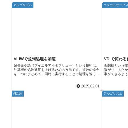
アルゴリズム
クラウドサービ
VLIWで並列処理を加速
VDIで変わ
超長命令語（ブイエルアイダブリュー）という技術は、
仮想机という
計算機の処理速度を上げるための方法です。複数の命令
繋がり、あた
を一つにまとめて、同時に実行することで処理を速くし
事ができるよ
ます。 従来の順番通りの処理では、命令を一つずつ順
りするための
番に実行するため、処理に時間がかかっていました。例
も、旅先でも
2025.02.01
えば、荷物を運ぶベルトコンベアで、一つの荷物を一人
るのです。こ
の作業員が運び、次の作業員に渡す作業を繰り返すとし
き方が現実の
AI活用
アルゴリズム
ます。荷物が届くまでには、作業員の数だけ時間がかか
ろうとしてい
ります。 超長命令語は、この問題を解決するために、
われず、もっ
複数の命令を同時に実行できるようにしました。荷物を
でしょう。 働く場所を選ばない働き方には、たくさん
運ぶベルトコンベアで例えると、一つの長いベルトコン
の良い点があ
ベアに複数の作業員が並んで、同時に荷物の積み下ろし
り、その分を
作業を行うようなものです。これにより、荷物の搬送時
スを取りやす
間を大幅に短縮できます。 超長命令語も同様に、複数
また、地方に
の命令を同時に処理することで、計算機の処理速度を向
るため、地方