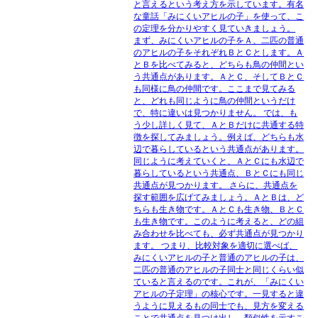
と言えるという考え方を示しています。有名
な童話「みにくいアヒルの子」を使って、こ
の定理を分かりやすく見ていきましょう。
まず、みにくいアヒルの子をＡ、二匹の普通
のアヒルの子をそれぞれＢとＣとします。Ａ
とＢを比べてみると、どちらも鳥の仲間とい
う共通点があります。ＡとＣ、そしてＢとＣ
も同様に鳥の仲間です。ここまで見てみる
と、どれも同じように鳥の仲間というだけ
で、特に違いは見つかりません。 では、も
う少し詳しく見て、ＡとＢだけに共通する特
徴を探してみましょう。例えば、どちらも水
辺で暮らしているという共通点があります。
同じように考えていくと、ＡとＣにも水辺で
暮らしているという共通点、ＢとＣにも同じ
共通点が見つかります。 さらに、共通点を
探す範囲を広げてみましょう。ＡとＢは、ど
ちらも生き物です。ＡとＣも生き物、ＢとＣ
も生き物です。このように考えると、どの組
み合わせを比べても、必ず共通点が見つかり
ます。 つまり、比較対象を適切に選べば、
みにくいアヒルの子と普通のアヒルの子は、
二匹の普通のアヒルの子同士と同じくらい似
ていると言えるのです。これが、「みにくい
アヒルの子定理」の核心です。一見すると違
うように見えるもの同士でも、見方を変える