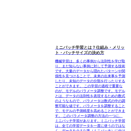
ミニバッチ学習とは？仕組み・メリッ
ト・バッチサイズの決め方
機械学習は、多くの事例から法則性を学び取
り、まだ知らない事例に対して予測する技術
です。大量のデータから隠れたパターンや関
係性を見つけることで、未来の出来事を予測
したり、未知のデータの分類を行ったりする
ことができます。 この学習の過程で重要な
のが、モデルのパラメータ調整です。モデル
とは、データの法則性を表現するための数式
のようなもので、パラメータは数式の中の調
整可能な値です。パラメータを調整すること
で、モデルの予測精度を高めることができま
す。 このパラメータ調整の方法の一つに、
ミニバッチ学習があります。ミニバッチ学習
は、全ての学習データを一度に使うのではな
く、データを小さな塊（ミニバッチ）に分け