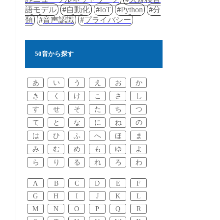
語モデル
自動化
IoT
Python
分
類
音声認識
プライバシー
50音から探す
あ
い
う
え
お
か
き
く
け
こ
さ
し
す
せ
そ
た
ち
つ
て
と
な
に
ね
の
は
ひ
ふ
へ
ほ
ま
み
む
め
も
ゆ
よ
ら
り
る
れ
ろ
わ
A
B
C
D
E
F
G
H
I
J
K
L
M
N
O
P
Q
R