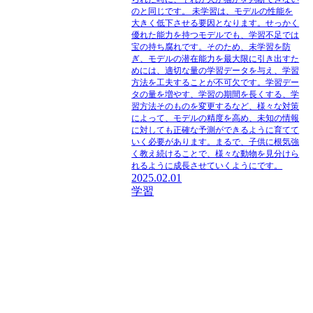
のと同じです。 未学習は、モデルの性能を
大きく低下させる要因となります。せっかく
優れた能力を持つモデルでも、学習不足では
宝の持ち腐れです。そのため、未学習を防
ぎ、モデルの潜在能力を最大限に引き出すた
めには、適切な量の学習データを与え、学習
方法を工夫することが不可欠です。学習デー
タの量を増やす、学習の期間を長くする、学
習方法そのものを変更するなど、様々な対策
によって、モデルの精度を高め、未知の情報
に対しても正確な予測ができるように育てて
いく必要があります。まるで、子供に根気強
く教え続けることで、様々な動物を見分けら
れるように成長させていくようにです。
2025.02.01
学習