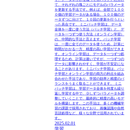
て、それぞれの塊ごとにモデルのパラメータ
を更新する手法です。例えば、全部で１００
０個の学習データがある場合、１００個のデ
ータずつに分けて、１０回の更新を行うとい
った具合です。 ミニバッチ学習は、データ
全体を一度に使う方法（バッチ学習）と、デ
ータを一つずつ使う方法（オンライン学習）
の、中間的な手法と言えます。バッチ学習
は、一度に全てのデータを使うため、計算に
時間がかかる一方、精度の高い学習ができま
す。オンライン学習は、データを一つずつ処
理するため、計算は速いですが、一つずつの
データに影響されやすく、学習が不安定にな
ることがあります。ミニバッチ学習は、バッ
チ学習とオンライン学習の両方の利点を組み
合わせた手法であり、学習の効率と精度のバ
ランスをうまく取ることができます。 ミニ
バッチ学習は、学習データ全体を何度も繰り
返し学習する中で、少しずつパラメータを調
整していくことで、最終的に精度の高いモデ
ルを構築します。この手法は、多くの機械学
習の課題で採用されており、画像認識や自然
言語処理など、様々な分野で活用されていま
す。
2025.02.01
学習