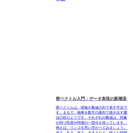
密ベクトル入門：データ表現の新潮流
密ベクトルは、情報を数値の列で表す手法で
す。まるで、物事を数字の羅列で描き出す魔
法の杖のようです。それぞれの数値は、対象
が持つ性質や特徴の一部分を担っています。
例えば、リンゴを思い浮かべてみましょう。
赤さ、丸さ、甘さ、大きさなど、様々な特徴