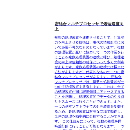
密結合マルチプロセッサで処理速度向
上
複数の処理装置を連携させることで、計算能
力を向上させる技術は、現代の情報処理にお
いて必要不可欠なものとなっています。複数
の処理装置が互いに協力して一つの作業を行
うことを複数処理装置の連携と呼び、処理速
度の向上や信頼性の確保といった多くの利点
があります。複数処理装置の連携には様々な
方法がありますが、代表的なものの一つに密
結合マルチプロセッサがあります。 密結合
マルチプロセッサでは、複数の処理装置が一
つの主記憶装置を共有します。これは、全て
の処理装置が同じ記憶領域にアクセスできる
ことを意味し、処理装置間でデータのやり取
りをスムーズに行うことができます。また、
一つの基本ソフトで全ての処理装置を制御す
るため、各処理装置は対等な立場で動作し、
全体の処理を効率的に分担することができま
す。 この仕組みによって、複数の処理を同
時並行的に行うことが可能となります。一つ