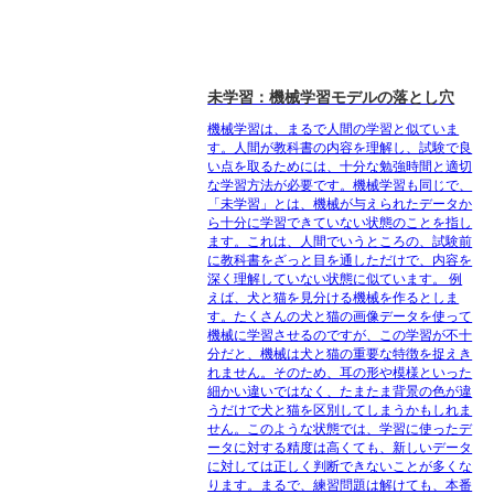
未学習：機械学習モデルの落とし穴
機械学習は、まるで人間の学習と似ていま
す。人間が教科書の内容を理解し、試験で良
い点を取るためには、十分な勉強時間と適切
な学習方法が必要です。機械学習も同じで、
「未学習」とは、機械が与えられたデータか
ら十分に学習できていない状態のことを指し
ます。これは、人間でいうところの、試験前
に教科書をざっと目を通しただけで、内容を
深く理解していない状態に似ています。 例
えば、犬と猫を見分ける機械を作るとしま
す。たくさんの犬と猫の画像データを使って
機械に学習させるのですが、この学習が不十
分だと、機械は犬と猫の重要な特徴を捉えき
れません。そのため、耳の形や模様といった
細かい違いではなく、たまたま背景の色が違
うだけで犬と猫を区別してしまうかもしれま
せん。このような状態では、学習に使ったデ
ータに対する精度は高くても、新しいデータ
に対しては正しく判断できないことが多くな
ります。まるで、練習問題は解けても、本番