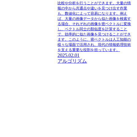
比較や分析を行うことができます。大量の情
報の中から共通点や違いを見つけ出す作業
も、数値化によって容易になります。例え
ば、大量の画像データから似た画像を検索す
る場合、それぞれの画像を密ベクトルに変換
し、ベクトル同士の類似度を計算すること
で、効率的に似た画像を見つけることができ
ます。このように、密ベクトルは人工知能の
様々な場面で活用され、現代の情報処理技術
を支える重要な役割を担っています。
2025.02.01
アルゴリズム