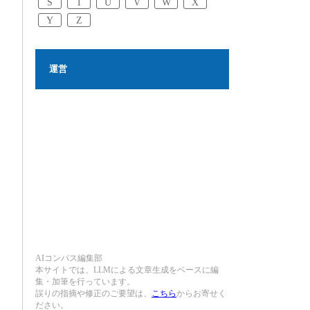
S
T
U
V
W
X
Y
Z
運営
AIコンパス編集部
本サイトでは、LLMによる文章生成をベースに編
集・加筆を行っています。
誤りの指摘や修正のご要望は、
こちら
からお寄せく
ださい。