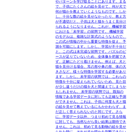
やパターンを学び取ることにあります。まる
で、子供にたくさんの絵を見せて、何が犬で
何が猫かを教えていくようなものです。しか
し、十分な数の絵を見せなかったり、教え方
が不適切だと、子供は犬と猫をうまく見分け
られるようになりません。これが、機械学習
における「未学習」の状態です。 機械学習
のモデルは、複雑な計算式のようなもので、
この式が情報の中から重要な特徴を捉え、予
測を可能にします。しかし、学習が不十分だ
と、この式は未完成な状態です。パズルのピ
ースが足りていないため、全体像を把握でき
ず、正解にたどり着けません。例えば、犬と
猫を見分ける場合、耳の形や鼻の形、体の大
きさなど、様々な特徴を学習する必要があり
ます。しかし、未学習の状態では、これらの
特徴を十分に捉えられていないため、見た目
が少し違うだけの猫を犬と間違えてしまうか
もしれません。 未学習の状態では、既知の
情報である学習データに対しても正確な予測
ができません。これは、子供に何度も犬と猫
の絵を見せて教えているにもかかわらず、ま
だ正しく答えられないのと同じです。さら
に、学習データ以外、つまり初めて見る情報
に対しても、当然ながら良い結果は期待でき
ません。これは、初めて見る動物の絵を見せ
られた時に、それが犬か猫かを判断できない