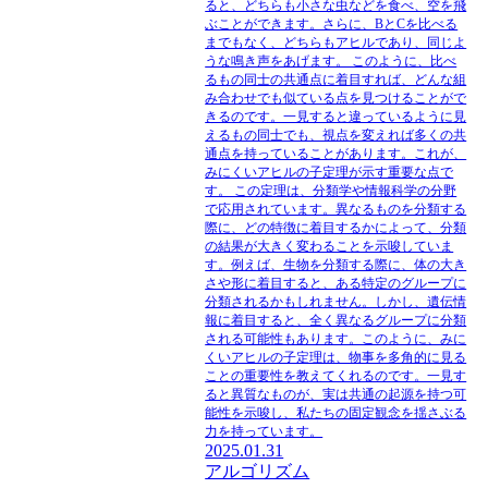
ると、どちらも小さな虫などを食べ、空を飛
ぶことができます。さらに、BとCを比べる
までもなく、どちらもアヒルであり、同じよ
うな鳴き声をあげます。 このように、比べ
るもの同士の共通点に着目すれば、どんな組
み合わせでも似ている点を見つけることがで
きるのです。一見すると違っているように見
えるもの同士でも、視点を変えれば多くの共
通点を持っていることがあります。これが、
みにくいアヒルの子定理が示す重要な点で
す。 この定理は、分類学や情報科学の分野
で応用されています。異なるものを分類する
際に、どの特徴に着目するかによって、分類
の結果が大きく変わることを示唆していま
す。例えば、生物を分類する際に、体の大き
さや形に着目すると、ある特定のグループに
分類されるかもしれません。しかし、遺伝情
報に着目すると、全く異なるグループに分類
される可能性もあります。このように、みに
くいアヒルの子定理は、物事を多角的に見る
ことの重要性を教えてくれるのです。一見す
ると異質なものが、実は共通の起源を持つ可
能性を示唆し、私たちの固定観念を揺さぶる
力を持っています。
2025.01.31
アルゴリズム