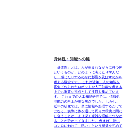
身体性：知能への鍵
「身体性」とは、人が生まれながらに持つ体
というものが、どのように考えたり学んだ
り、感じたりするのかに影響を及ぼすのかを
考える概念です。 これは近年、人の知能を
真似て作られたロボットや人工知能を考える
上でも重要な視点として注目を集めていま
す。 これまでの人工知能研究では、情報処
理能力の向上が主な焦点でした。 しかし、
近年の研究では、単に情報を処理するだけで
はなく、実際に体を通して周りの環境と関わ
り合うことが、より深く複雑な理解につなが
ることが分かってきました。 例えば、熱い
コンロに触れて「熱い」という感覚を初めて