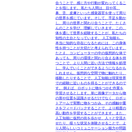
合うことで、感じ方や行動が変わってくるこ
とを指します。 私たち人間は、目や耳、
鼻、舌、皮膚といった感覚器官を使って周り
の世界を感じています。そして、手足を動か
し、周りの世界と関わり合うことで、たくさ
んのことを学び、理解していきます。この、
体を通して世界を経験することが、私たちの
知性の土台となっています。 人工知能も、
本当に知的な存在になるためには、この身体
性を持つことが大切だと考えられています。
たとえ、コンピューターの中の仮想的な体で
あっても、周りの環境と関わり合える体を持
つことで、より人間に近い方法で情報を処理
し、学んでいくことができるようになるかも
しれません。仮想的な空間で物に触れたり、
移動したりすることで、人工知能は現実世界
での経験に近いものを得ることができるので
す。 例えば、ロボットに物をつかむ作業を
学習させるとします。単に画像データから物
の形や位置を認識させるだけでなく、ロボッ
トアームで実際に物をつかみ、その感触や重
さをフィードバックすることで、より精度の
高い動作を学習することができます。また、
人工知能に仮想の街を歩かせ、人々と交流さ
せたり、様々な状況を体験させることで、よ
り人間らしいコミュニケーション能力や問題