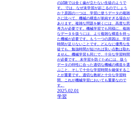
の試験では全く歯が立たない生徒のようで
す。 では、なぜ未学習が起こるのでしょう
か？原因の一つは、学習に使うデータの複雑
さに比べて、機械の構造が単純すぎる場合が
あります。複雑な問題を解くには、高度な思
考力が必要です。機械学習でも同様に、複雑
なデータを扱うには、より複雑な構造を持っ
た機械が必要です。もう一つの原因は、学習
時間が足りないことです。どんなに優秀な生
徒でも、勉強時間が短ければ良い点数は取れ
ません。機械学習も同じで、十分な学習時間
が必要です。 未学習を防ぐためには、扱う
データの特性に合った適切な機械の構造を選
ぶこと、そして十分な学習時間を確保するこ
とが重要です。適切な教材と十分な学習時
間、これが機械学習においても重要なので
す。
2025.02.01
学習