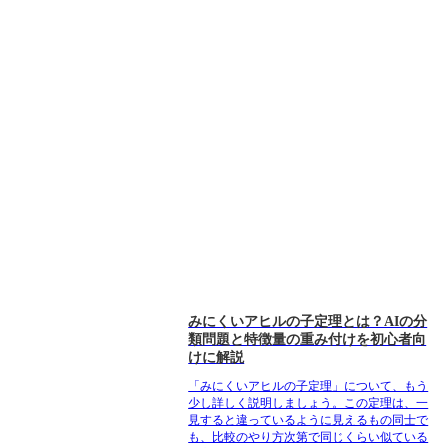
みにくいアヒルの子定理とは？AIの分
類問題と特徴量の重み付けを初心者向
けに解説
「みにくいアヒルの子定理」について、もう
少し詳しく説明しましょう。この定理は、一
見すると違っているように見えるもの同士で
も、比較のやり方次第で同じくらい似ている