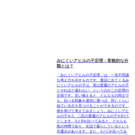
みにくいアヒルの子定理：客観的な分
類とは？
「みにくいアヒルの子定理」は、一見不思議
な考え方を示すものです。童話に出てくるみ
にくいアヒルの子は、実は普通のアヒルの子
とそれほど違わない、というのがこの定理の
主張です。言い換えると、どんなもの同士で
も、比べる対象を適切に選べば、同じくらい
似ている点を見つけることができるのです。
例を挙げて考えてみましょう。みにくいアヒ
ルの子をA、二匹の普通のアヒルの子をBとC
とします。AとBを比べてみると、どちらも
鳥の仲間であり、水辺で暮らしているという
共通点があります。また、AとCを比べてみ