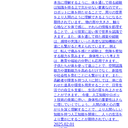
本当に理解するように、体を通して得る経験
は知識を得る上で欠かせない要素なのです。
ロボットに体を持たせることで、周りの世界
をより人間のように理解できるようになると
期待されています。 物の形や大きさ、触り
心地などを体で感じ、それらの情報を処理す
ることで、より現実に近い形で世界を認識で
きます。また、体を通して得た感覚や経験
は、感情や意識といった高度な認知機能の発
達にも繋がると考えられています。 例え
ば、転んで痛みを感じた経験は、危険を察知
する能力を育みます。 身体性という考え方
は、教育や福祉の分野にも応用できます。
子供たちが体を使って遊ぶことで、空間認識
能力や運動能力を高めるだけでなく、創造性
や社会性を育むことにも繋がります。また、
高齢者や障害を持つ人々に対しては、体に合
わせた道具や環境を用意することで、日常生
活での自立を支援し、生活の質を向上させる
ことができます。 今後、人工知能やロボッ
ト技術の発展に伴い、身体性の重要性はさら
に増していくでしょう。 人間の体と心の繋
がりを深く理解することで、より人間らしい
知能を持つ人工知能を開発し、人々の生活を
より豊かにすることが期待されています。
2025.02.01