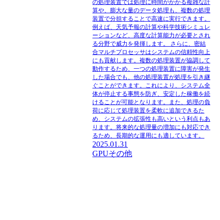
の処理装置では処理に時間がかかる複雑な計
算や、膨大な量のデータ処理も、複数の処理
装置で分担することで高速に実行できます。
例えば、天気予報の計算や科学技術シミュレ
ーションなど、高度な計算能力が必要とされ
る分野で威力を発揮します。 さらに、密結
合マルチプロセッサはシステムの信頼性向上
にも貢献します。複数の処理装置が協調して
動作するため、一つの処理装置に障害が発生
した場合でも、他の処理装置が処理を引き継
ぐことができます。これにより、システム全
体が停止する事態を防ぎ、安定した稼働を続
けることが可能となります。また、処理の負
荷に応じて処理装置を柔軟に追加できるた
め、システムの拡張性も高いという利点もあ
ります。将来的な処理量の増加にも対応でき
るため、長期的な運用にも適しています。
2025.01.31
GPU
その他