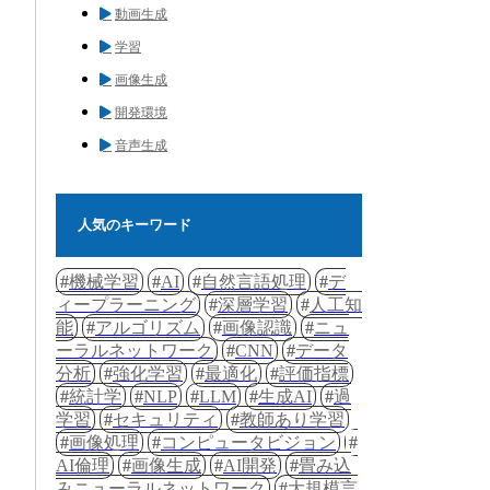
動画生成
学習
画像生成
開発環境
音声生成
人気のキーワード
機械学習
AI
自然言語処理
デ
ィープラーニング
深層学習
人工知
能
アルゴリズム
画像認識
ニュ
ーラルネットワーク
CNN
データ
分析
強化学習
最適化
評価指標
統計学
NLP
LLM
生成AI
過
学習
セキュリティ
教師あり学習
画像処理
コンピュータビジョン
AI倫理
画像生成
AI開発
畳み込
みニューラルネットワーク
大規模言