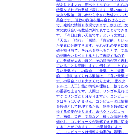
がありますよね。密ベクトルでは、これらの
特徴をそれぞれ数値で表します。濃い赤なら
大きな数値、薄い赤なら小さな数値といった
具合です。 複数の数値を組み合わせること
で、複雑な情報も表現できます。例えば、文
章の意味合いも数値の列で表すことができま
す。「今日は良い天気です」という文章は、
「天気」「晴れ」「感情」「肯定的」といっ
た要素に分解できます。それぞれの要素に数
値を割り当て、それらを並べることで、文章
の意味合いをベクトルとして表現するので
す。数値が大きいほど、その特徴が強く表れ
ていることを意味します。例えば、「とても
良い天気です」の場合、「天気」と「肯定
的」に割り当てられる数値は、「良い天気で
す」の場合よりも大きくなります。 密ベク
トルは、人工知能が情報を理解し、扱うため
の重要な土台です。人間は、リンゴを見れば
すぐにリンゴだと分かりますが、コンピュー
タはそうはいきません。コンピュータは情報
を数値として処理するため、物事を数値に変
換する必要があります。密ベクトルによっ
て、画像、音声、文章など、様々な情報を数
値化し、コンピュータが理解できる形に変換
することができます。 この数値化によっ
て、コンピュータは情報を効率的に処理し、