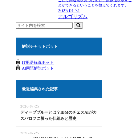
ことで共通点を見つけ出し、類似性を示すこ
とができるということを教えてくれます。
2025.01.31
アルゴリズム
解説チャットボット
🤖
IT用語解説ボット
🤖
AI用語解説ボット
最近編集された記事
2026-07-25
ディープブルーとは？IBMのチェスAIがカ
スパロフに勝った仕組みと歴史
2026-07-25