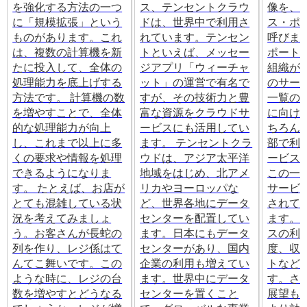
を強化する方法の一つ
ス、テンセントクラウ
像を、
に「規模拡張」という
ドは、世界中で利用さ
ス・ポ
ものがあります。これ
れています。テンセン
呼びま
は、複数の計算機を新
トといえば、メッセー
ポート
たに投入して、全体の
ジアプリ「ウィーチャ
組織が
処理能力を底上げする
ット」の運営で有名で
のサー
方法です。 計算機の数
すが、その技術力と豊
一覧の
を増やすことで、全体
富な資源をクラウドサ
に向け
的な処理能力が向上
ービスにも活用してい
ちろん
し、これまで以上に多
ます。 テンセントクラ
部で利
くの要求や情報を処理
ウドは、アジア太平洋
ービス
できるようになりま
地域をはじめ、北アメ
この一
す。 たとえば、お店が
リカやヨーロッパな
サービ
とても混雑している状
ど、世界各地にデータ
されて
況を考えてみましょ
センターを配置してい
ます。
う。お客さんが長蛇の
ます。日本にもデータ
スの利
列を作り、レジ係はて
センターがあり、国内
度、収
んてこ舞いです。この
企業の利用も増えてい
トなど
ような時に、レジの台
ます。世界中にデータ
す。さ
数を増やすとどうなる
センターを置くこと
展望も