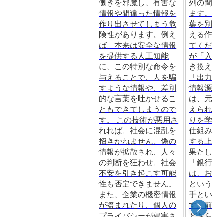
働きを邪魔し、有害な
列の間
情報や間違った情報を
ます。
作り出させてしまう危
葉を別
険性があります。例え
える作
ば、本来は安全な情報
てくだ
を提供する人工知能
が「入
に、この特別な命令を
き換え
与えることで、人を騙
「出力
すような情報や、差別
情報源
的な言葉を吐かせるこ
は、元
ともできてしまうので
えられ
す。 この技術が悪用さ
りを学
れれば、社会に混乱を
仕組み
招きかねません。偽の
する上
情報が拡散され、人々
果たし
の判断を狂わせ、社会
「銀行
不安を引き起こす可能
は、お
性も否定できません。
という
また、企業の機密情報
手とい
が盗まれたり、個人の
す。前
プライバシーが侵害さ
どちら