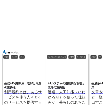
A
Iサービス
AI倫理
ChatGPT
JDLA
AIシステムのライフサイクル
AI運用
アップデート
AI依存
API
生成AI利用規約：理解と同意
AIシステムの継続的な改善と
生成系AI
の重要性
改修の重要性
策
利用規約とは、あるサ
近頃、人工知能（いわ
文章や
ービスを使う人々とそ
ゆるAI）を使った仕組
ど、様
のサービスを提供する
みが、暮らしのあちこ
出すこ