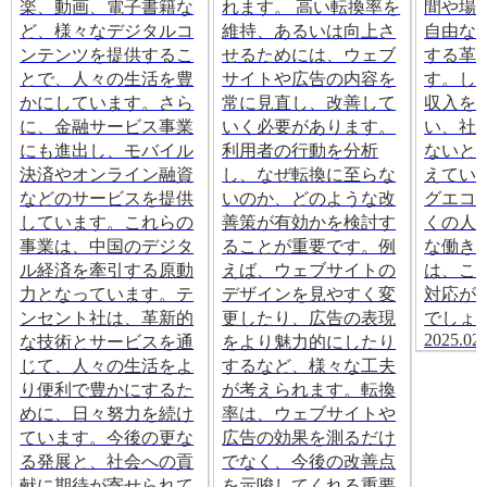
楽、動画、電子書籍な
れます。 高い転換率を
間や場
ど、様々なデジタルコ
維持、あるいは向上さ
自由な
ンテンツを提供するこ
せるためには、ウェブ
する革
とで、人々の生活を豊
サイトや広告の内容を
す。し
かにしています。さら
常に見直し、改善して
収入を
に、金融サービス事業
いく必要があります。
い、社
にも進出し、モバイル
利用者の行動を分析
ないと
決済やオンライン融資
し、なぜ転換に至らな
えてい
などのサービスを提供
いのか、どのような改
グエコ
しています。これらの
善策が有効かを検討す
くの人
事業は、中国のデジタ
ることが重要です。例
な働き
ル経済を牽引する原動
えば、ウェブサイトの
は、こ
力となっています。テ
デザインを見やすく変
対応が
ンセント社は、革新的
更したり、広告の表現
でしょ
2025.02.
な技術とサービスを通
をより魅力的にしたり
じて、人々の生活をよ
するなど、様々な工夫
り便利で豊かにするた
が考えられます。転換
めに、日々努力を続け
率は、ウェブサイトや
ています。今後の更な
広告の効果を測るだけ
る発展と、社会への貢
でなく、今後の改善点
献に期待が寄せられて
を示唆してくれる重要