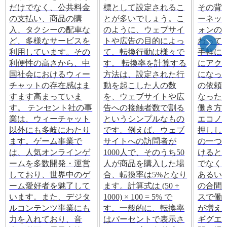
だけでなく、公共料金
標として設定されるこ
その背
の支払い、商品の購
とが多いでしょう。こ
ーネッ
入、タクシーの配車な
のように、ウェブサイ
ォンの
ど、多様なサービスを
トや広告の目的によっ
わって
利用しています。その
て、転換行動は様々で
手軽に
利便性の高さから、中
す。 転換率を計算する
にアク
国社会におけるウィー
方法は、設定された行
になっ
チャットの存在感はま
動を起こした人の数
の依頼
すます高まっていま
を、ウェブサイトや広
なった
す。 テンセント社の事
告への接触者数で割る
働き方
業は、ウィーチャット
というシンプルなもの
エコノ
以外にも多岐にわたり
です。例えば、ウェブ
押しし
ます。ゲーム事業で
サイトへの訪問者が
の一つ
は、人気オンラインゲ
1000人で、そのうち50
けると
ームを多数開発・運営
人が商品を購入した場
でなく
しており、世界中のゲ
合、転換率は5%となり
あるい
ーム愛好者を魅了して
ます。計算式は (50 ÷
の合間
います。また、デジタ
1000) × 100 = 5% で
スで働
ルコンテンツ事業にも
す。一般的に、転換率
が増え
力を入れており、音
はパーセントで表示さ
ギグエ