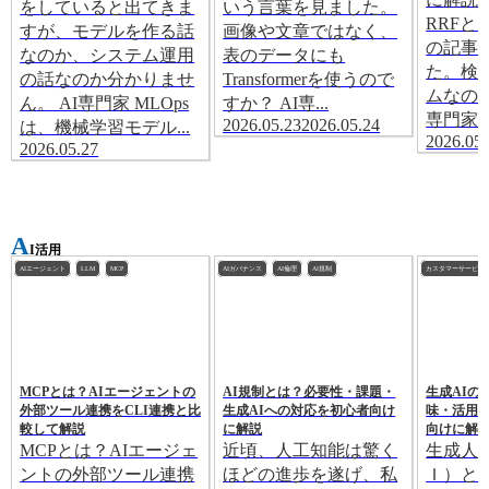
をしていると出てきま
いう言葉を見ました。
RRFと
すが、モデルを作る話
画像や文章ではなく、
の記事
なのか、システム運用
表のデータにも
た。検
の話なのか分かりませ
Transformerを使うので
ムなので
ん。 AI専門家 MLOps
すか？ AI専...
専門家 R
2026.05.23
2026.05.24
は、機械学習モデル...
2026.05.
2026.05.27
A
I活用
AIエージェント
LLM
MCP
AIガバナンス
AI倫理
AI規制
カスタマーサービス
MCPとは？AIエージェントの
AI規制とは？必要性・課題・
生成AIの
外部ツール連携をCLI連携と比
生成AIへの対応を初心者向け
味・活用
較して解説
に解説
向けに解
MCPとは？AIエージェ
近頃、人工知能は驚く
生成人
ントの外部ツール連携
ほどの進歩を遂げ、私
Ｉ）と