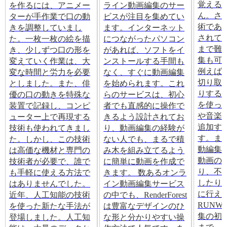
覚える
を作るには、アニメー
ライン動画編集のサー
ん。さ
ターが手作業で口の動
ビスが注目を集めてい
術であ
きを調整していまし
ます。インターネット
されて
た。一枚一枚の絵を描
につながったパソコン
まで難
き、少しずつ口の形を
があれば、ソフトをイ
集も可
変えていく作業は、大
ンストールする手間も
例えば
変な時間と労力を必要
なく、すぐに動画編集
切り取
としました。また、俳
を始められます。これ
りする
優の口の動きを特殊な
らのサービスは、初心
を使っ
装置で記録し、コンピ
者でも直感的に操作で
や音楽
ューター上で再現する
きるよう設計されてお
追加す
技術も使われてきまし
り、動画編集の経験が
す。ま
た。しかし、この技術
ない人でも、まるで積
動編集
は高価な機材と専門の
み木を組み立てるよう
動画の
技術者が必要で、誰で
に簡単に動画を作成で
り、不
も手軽に使える方法で
きます。 数あるオンラ
したり
はありませんでした。
イン動画編集サービス
に行え
近年、人工知能の技術
の中でも、RenderForest
RUNW
を使った新たな手法が
は豊富なデザインのひ
集の初
登場しました。人工知
な形と分かりやすい操