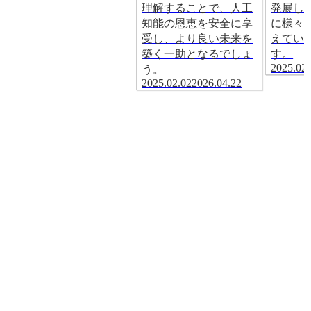
理解することで、人工
発展し
知能の恩恵を安全に享
に様々
受し、より良い未来を
えてい
築く一助となるでしょ
す。
2025.02.
う。
2025.02.02
2026.04.22