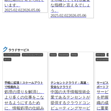
います。
な指標と言えるでしょ
2025.02.02
2026.05.06
う。
2025.02.02
2026.05.06
ク
ラウドサービス
インフラストラクチャ
クラウドコンピューティング
Tencent
TencentCloud
WeChat
ITサービス
クラ
サーバー
サービスカタログ
手軽に拡張！スケールアウト
テンセントクラウド：高速・
サービス
で性能向上
安全なクラウド
ポートフ
処理の滞りを解消し、
中国の大手情報技術企
サービ
より多くの仕事をこな
業であるテンセントが
を把握
せるようにするため
提供するクラウドコン
織の成
に、情報処理の仕組み
ピューティングサービ
に重要