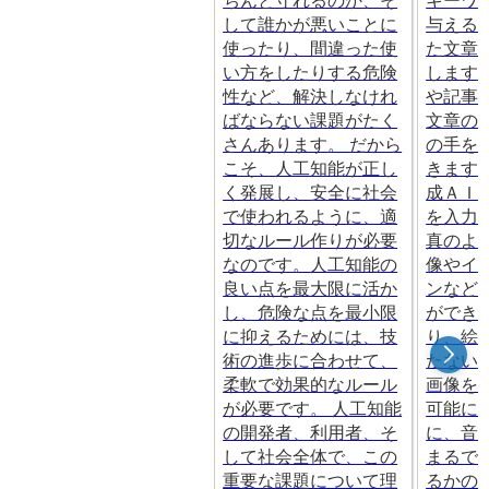
ちんと守れるのか、そ
キーワ
して誰かが悪いことに
与える
使ったり、間違った使
た文章
い方をしたりする危険
します
性など、解決しなけれ
や記事
ばならない課題がたく
文章の
さんあります。 だから
の手を
こそ、人工知能が正し
きます
く発展し、安全に社会
成ＡＩ
で使われるように、適
を入力
切なルール作りが必要
真のよ
なのです。人工知能の
像やイ
良い点を最大限に活か
ンなど
し、危険な点を最小限
ができ
に抑えるためには、技
り、絵
術の進歩に合わせて、
たない
柔軟で効果的なルール
画像を
が必要です。 人工知能
可能に
の開発者、利用者、そ
に、音
して社会全体で、この
まるで
重要な課題について理
るかの