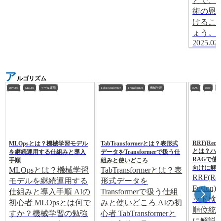
とで、
術の恩
けるこ
ょう。
2025.02.
ア
ルゴリズム
DevOps
MLOps
モデル運用
TabTransformer
Transformer
機械学習
RAG
RRF
ベ
RRF(Recip
MLOpsとは？機械学習モデル
TabTransformerとは？表形式
とは？ハ
を継続運用する仕組みと導入
データをTransformerで扱う仕
RAGで使
手順
組みと使いどころ
向けに解
MLOpsとは？機械学習
TabTransformerとは？表
RRF(Rec
モデルを継続運用する
形式データを
Fusio
仕組みと導入手順 AIの
Transformerで扱う仕組
ッド検
初心者 MLOpsとは何で
みと使いどころ AIの初
順位統
すか？機械学習の勉強
心者 TabTransformerと
に解説 