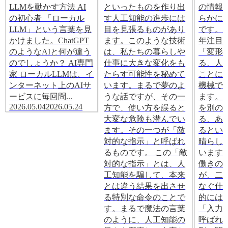
LLMを動かす方法 AI
といったものを作り出
の情報
の初心者 「ローカル
す人工知能の進歩には
らかに
LLM」という言葉を見
目を見張るものがあり
です。
かけました。ChatGPT
ます。このような技術
年注目
のようなAIと何が違う
は、私たちの暮らしや
「変形
のでしょうか？ AI専門
仕事に大きな変化をも
る、人
家 ローカルLLMは、イ
たらす可能性を秘めて
ことに
ンターネット上のAIサ
います。まるで夢のよ
機械で
ービスに毎回問...
うな話ですが、その一
ます。
2026.05.04
2026.05.24
方で、使い方を誤ると
を別の
大変な危険も潜んでい
る、あ
ます。その一つが「敵
るとい
対的な指示」と呼ばれ
晴らし
るものです。 この「敵
います
対的な指示」とは、人
働きの
工知能を騙して、本来
が、二
とは違う結果を出させ
なぐ仕
る特別な命令のことで
的には
す。まるで魔法の言葉
「入力
のように、人工知能の
呼ばれ