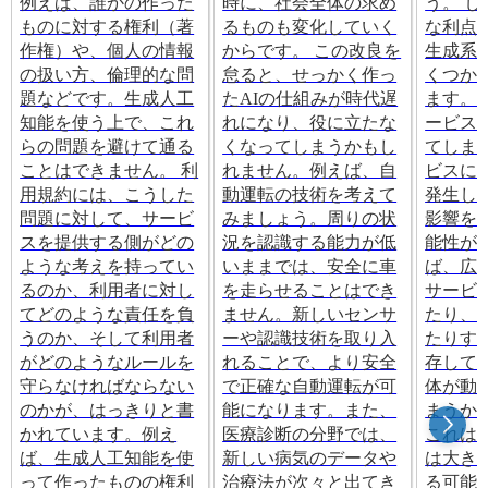
例えば、誰かの作った
時に、社会全体の求め
う。 
ものに対する権利（著
るものも変化していく
な利点
作権）や、個人の情報
からです。 この改良を
生成系
の扱い方、倫理的な問
怠ると、せっかく作っ
くつか
題などです。生成人工
たAIの仕組みが時代遅
ます。
知能を使う上で、これ
れになり、役に立たな
ービス
らの問題を避けて通る
くなってしまうかもし
てしま
ことはできません。 利
れません。例えば、自
ビスに
用規約には、こうした
動運転の技術を考えて
発生し
問題に対して、サービ
みましょう。周りの状
影響を
スを提供する側がどの
況を認識する能力が低
能性が
ような考えを持ってい
いままでは、安全に車
ば、広
るのか、利用者に対し
を走らせることはでき
サービ
てどのような責任を負
ません。新しいセンサ
たり、
うのか、そして利用者
ーや認識技術を取り入
たりす
がどのようなルールを
れることで、より安全
存して
守らなければならない
で正確な自動運転が可
体が動
のかが、はっきりと書
能になります。また、
まうか
かれています。例え
医療診断の分野では、
これは
ば、生成人工知能を使
新しい病気のデータや
は大き
って作ったものの権利
治療法が次々と出てき
る可能