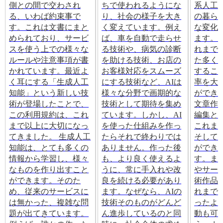
側との間で交わされ
ちで使われるようにな
系人工
る、いわば約束事で
り、社会の様子を大き
の暮ら
す。これは文書にまと
く変えています。例え
な変化
められており、サービ
ば、車を自動で走らせ
ます。
スを使う上での様々な
る技術や、病気の診断
れまで
ルールや注意事項が書
を助ける技術、お店の
た多く
かれています。最近よ
お客様対応をスムーズ
するこ
く耳にする「生成人工
にする技術など、AIは
率を大
知能」という新しい技
様々な分野で画期的な
ができ
術が登場したことで、
技術として期待を集め
文章作
この利用規約は、これ
ています。しかし、AI
編集と
まで以上に大切になっ
を使った仕組みを作っ
これま
てきました。 生成人工
たらそれで終わりでは
そして
知能は、とても多くの
ありません。作った後
ができ
情報から学習し、様々
も、より良く使えるよ
す。ま
なものを作り出すこと
うに、常に手入れや改
やサー
ができます。そのた
良を続ける必要があり
術作品
め、従来のサービスに
ます。なぜなら、AIの
れまで
は無かった、複雑な問
技術そのものがどんど
ったよ
題が出てきています。
ん進歩しているのと同
動も可