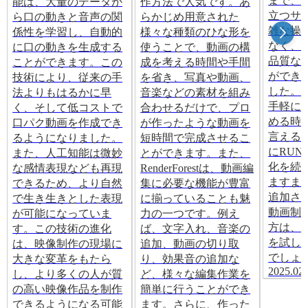
まで、
能は、大量のデータか
作方法で人気です。あ
立つサ
ら口の動きと音声の関
らかじめ用意された
雑な操
係性を学習し、自動的
様々な種類のひな形を
なく、
に口の動きを生成する
使うことで、動画の構
品質な
ことができます。この
成を考える時間や手間
ができ
技術により、従来の手
を省き、写真や動画、
した。
法よりもはるかに早
音楽などの素材を組み
手軽に
く、そして低コストで
合わせるだけで、プロ
める時
口パク動画を作成でき
が作ったような動画を
言える
るようになりました。
短時間で完成させるこ
にRUN
また、人工知能は微妙
とができます。また、
化を続
な感情表現なども再現
RenderForestは、動画編
ますま
できるため、より自然
集に必要な機能が豊富
追加さ
で生き生きとした表現
に揃っていることも魅
動画制
が可能になっていま
力の一つです。例え
方は、ぜ
す。この技術の進化
ば、文字入れ、音楽の
を試し
は、映像制作の現場に
追加、動画の切り取
でしょ
大きな変革をもたら
り、効果音の追加な
2025.02.
し、より多くの人が質
ど、様々な編集作業を
の高い映像作品を制作
簡単に行うことができ
できるようになる可能
ます。さらに、作った