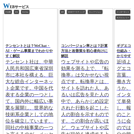
W
EBサービス
IT企業
SNS
WeChat
KPI
WEBマーケティング
コンバージョン
インターネット
ギグエコノミー
テンセントとは？WeChat・
コンバージョン率とは？計算
ギグエコ
AI・ゲーム事業までわかりや
方法と改善策を初心者向けに
仕組み・A
すく解説
解説
かりやす
テンセント社は、中華
ウェブサイトや広告の
近頃よ
人民共和国広東省深圳
効果を測る上で、『転
グエコ
市に本社を構える、巨
換率』は欠かせない視
言葉、
大な総合インターネッ
点です。転換率とは、
働き方
ト企業です。中国を代
サイトを訪れた人、あ
うか。
表する企業の一つとし
るいは広告を見た人の
インタ
て、国内外に幅広い事
中で、あらかじめ設定
て単発
業を展開し、世界的な
された行動を起こした
し、報
技術系企業としての地
人の割合を示すもので
のこと
位を確立しています。
す。この割合が高いほ
うに会
同社の中核事業の一つ
ど、ウェブサイトや広
のでは