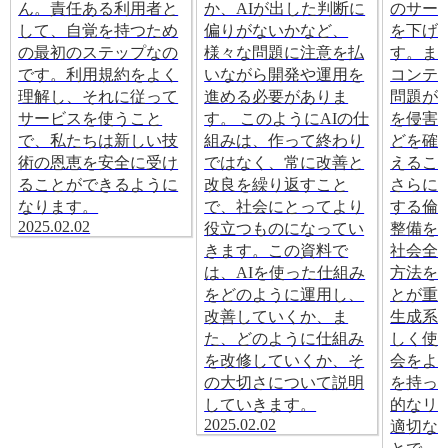
ん。責任ある利用者と
か、AIが出した判断に
のサー
して、自覚を持つため
偏りがないかなど、
を下げ
の最初のステップなの
様々な問題に注意を払
す。ま
です。利用規約をよく
いながら開発や運用を
コンテ
理解し、それに従って
進める必要がありま
問題が
サービスを使うこと
す。 このようにAIの仕
を侵害
で、私たちは新しい技
組みは、作って終わり
どを確
術の恩恵を安全に受け
ではなく、常に改善と
えるこ
ることができるように
改良を繰り返すこと
さらに
なります。
で、社会にとってより
する倫
2025.02.02
役立つものになってい
整備を
きます。この資料で
社会全
は、AIを使った仕組み
方法を
をどのように運用し、
とが重
改善していくか、ま
生成系
た、どのように仕組み
しく使
を改修していくか、そ
会をよ
の大切さについて説明
を持っ
していきます。
的なリ
2025.02.02
適切な