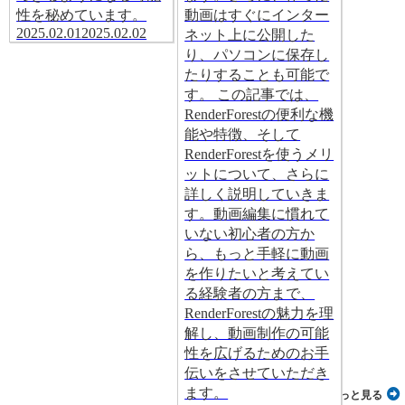
性を秘めています。
動画はすぐにインター
2025.02.01
2025.02.02
ネット上に公開した
り、パソコンに保存し
たりすることも可能で
す。 この記事では、
RenderForestの便利な機
能や特徴、そして
RenderForestを使うメリ
ットについて、さらに
詳しく説明していきま
す。動画編集に慣れて
いない初心者の方か
ら、もっと手軽に動画
を作りたいと考えてい
る経験者の方まで、
RenderForestの魅力を理
解し、動画制作の可能
性を広げるためのお手
伝いをさせていただき
ます。
もっと見る