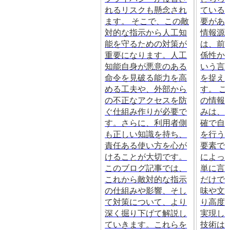
れるリスクも懸念され
ている
ます。 そこで、この敵
要があ
対的な指示から人工知
情報源
能を守るための対策が
は、前
重要になります。人工
係性か
知能自身が悪意のある
いう言
命令を見破る能力を高
を捉え
める工夫や、外部から
す。 
の不正なアクセスを防
の情報
ぐ仕組み作りが必要で
みは、
す。さらに、利用者側
確で自
も正しい知識を持ち、
を行う
責任ある使い方を心が
要素で
けることが大切です。
によっ
このブログ記事では、
単に言
これから敵対的な指示
だけで
の仕組みや影響、そし
味や文
て対策について、より
り高度
深く掘り下げて解説し
実現し
ていきます。これらを
技術は