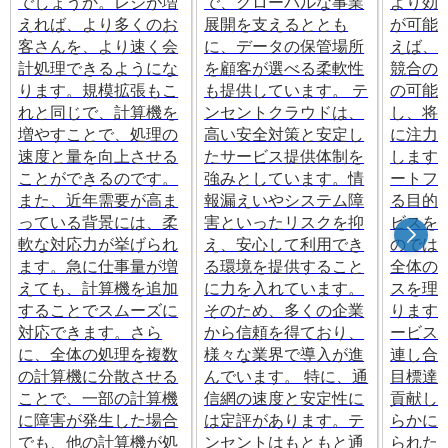
でしょうか。レジが増
で、グローバルな事業
より効
えれば、より多くのお
展開を支えるととも
が可能
客さんを、より速く会
に、データの保管場所
えば、
計処理できるようにな
を顧客が選べる柔軟性
競合の
ります。規模拡張もこ
も提供しています。 テ
の可能
れと同じで、計算機を
ンセントクラウドは、
し、将
増やすことで、処理の
高い安全対策と安定し
に注力
速度と量を向上させる
たサービス提供体制を
します
ことができるのです。
強みとしています。情
ートフ
また、近年需要が高ま
報漏えいやシステム障
る目的
っている背景には、柔
害といったリスクを抑
ビスを
軟な対応力が挙げられ
え、安心して利用でき
のでは
ます。急に仕事量が増
る環境を提供すること
全体の
えても、計算機を追加
に力を入れています。
スを理
することでスムーズに
そのため、多くの企業
ります
対応できます。さら
から信頼を得ており、
ービス
に、全体の処理を複数
様々な業界で導入が進
連し合
の計算機に分散させる
んでいます。 特に、通
目標達
ことで、一部の計算機
信網の速度と安定性に
貢献し
に障害が発生した場合
は定評があります。テ
らかに
でも、他の計算機が処
ンセントはもともと通
られた