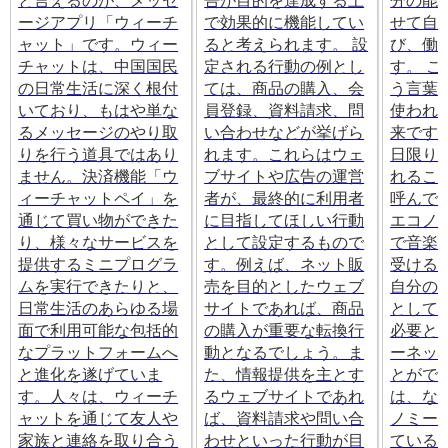
と言えるのが、メッセ
告が目的を達成する上
分の能
ージアプリ「ウィーチ
で効果的に機能してい
せて自
ャット」です。ウィー
ると考えられます。 設
び、働
チャットは、中国国民
定される行動の例とし
す。 
の日常生活に深く根付
ては、商品の購入、会
う言葉
いており、もはや単な
員登録、資料請求、問
使われ
るメッセージのやり取
い合わせなどが挙げら
来です
りを行う道具ではあり
れます。これらはウェ
日限り
ません。決済機能「ウ
ブサイトや広告の運営
れるこ
ィーチャットペイ」を
者が、最終的に利用者
呼んで
通じて買い物ができた
に目指してほしい行動
エコノ
り、様々なサービスを
として設定するもので
で音楽
提供するミニプログラ
す。例えば、ネット販
受ける
ムを実行できたりと、
売を目的としたウェブ
自分の
日常生活のあらゆる場
サイトであれば、商品
として
面で利用可能な包括的
の購入が重要な転換行
必要と
なプラットフォームへ
動となるでしょう。ま
ーネッ
と進化を遂げていま
た、情報提供を主とす
とがで
す。人々は、ウィーチ
るウェブサイトであれ
は、な
ャットを通じて友人や
ば、資料請求や問い合
ノミー
家族と連絡を取り合う
わせといった行動が目
ている