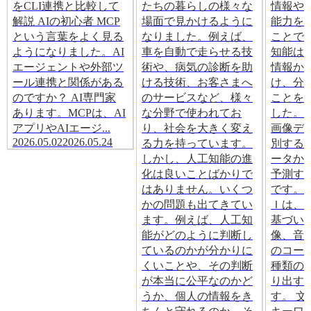
をCLI連携と比較して
たちの暮らしの様々な
情報や
解説 AIの初心者 MCP
場面で見かけるように
能力を
という言葉をよく見る
なりました。例えば、
ことで
ようになりました。AI
車を自動で走らせる技
知能は
エージェントや外部ツ
術や、病気の診断を助
情報か
ール連携と関係がある
ける技術、お客さまへ
け、分
のですか？ AI専門家
のサービスなど、様々
ことを
あります。MCPは、AI
な分野で使われてお
した。
アプリやAIエージ...
り、社会を大きく変え
画像デ
2026.05.02
2026.05.24
る力を持っています。
別する
しかし、人工知能の進
ータか
化は良いことばかりで
予測す
はありません。いくつ
です。
かの問題も出てきてい
Ｉは、
ます。例えば、人工知
基づい
能がどのように判断し
像、音
ているのかが分かりに
のコー
くいことや、その判断
種類の
が本当に公平なのかど
り出す
うか、個人の情報をき
す。 