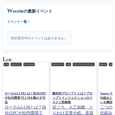
W
eeybleの最新イベント
イベント一覧
現在受付中のイベントはありません。
L
LM
LLM
セキュリティ
ローカルLLM
AIセキュリティ
LLM
プロンプトインジェクション
Attention
Transfo
ローカルLLMとは？自分のPC
敵対的プロンプトとは？プロ
Source-Ta
や社内環境でLLMを動かす方
ンプトインジェクションのリ
仕組みとSel
法
スクと防御策
いを解説
ローカルLLMとは？自
近ごろ、人工知能、と
二つの
分のPCや社内環境で
りわけ文章や絵、音楽
仕組み