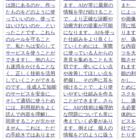
は誰にあるのか、作っ
ます。AIが常に最新の
また、
たものをどのように使
情報を学び続けること
によっ
っていいのか、使って
で、より正確な診断や
や画像
はいけないのか、とい
治療方針の提案が可能
理に抵
ったことです。これら
になります。 AIを使っ
ります
のルールを守ること
た仕組みをより良くし
が、偽
で、私たちは安心して
ていくためには、実際
な内容
サービスを使うことが
に使っている人からの
ツを大
できますし、他の人に
意見を集めることも大
散させ
も迷惑をかけることな
切です。使いにくい点
れます
く、正しく技術を活用
や改善してほしい点を
能の利
していくことができる
把握し、その声に耳を
かし、
のです。 生成人工知能
傾けることで、より使
ために
のサービスを安全に、
いやすい仕組みを作る
スクを
そして適切に使うため
ことができます。さら
し、適
には、利用規約をよく
に、AIの技術は倫理的
る必要
読んで内容を理解し、
な問題についても常に
体的に
同意することが欠かせ
考えていく必要があり
ビスを
ません。これは、ただ
ます。例えば、個人の
社でシ
の手続きではありませ
情報をどのように扱う
たりす