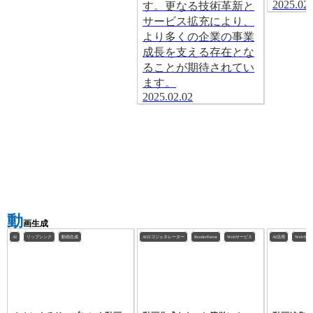
2025.02.
す。更なる技術革新と
サービス拡充により、
より多くの企業の事業
成長を支える存在とな
ることが期待されてい
ます。
2025.02.02
動
画生成
AI
リップシンク
動画生成
AIロゴジェネレーター
RenderForest
Webサービス
AI活用
Webサー