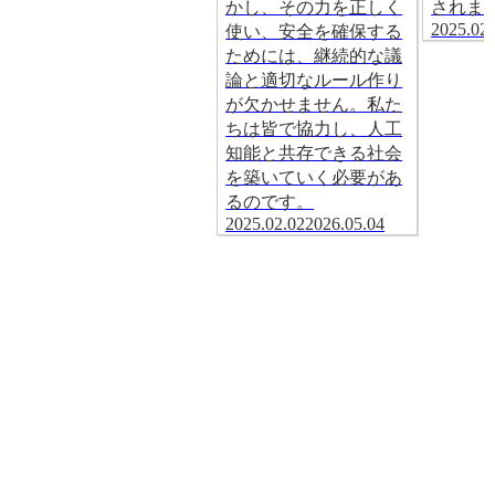
かし、その力を正しく
されま
2025.02.
使い、安全を確保する
ためには、継続的な議
論と適切なルール作り
が欠かせません。私た
ちは皆で協力し、人工
知能と共存できる社会
を築いていく必要があ
るのです。
2025.02.02
2026.05.04