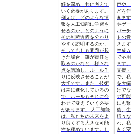
解を深め、共に考えて
声や、
いく必要があります。
どを作
例えば、どのような情
きます
報を人工知能に学習さ
やゲー
せるのか、どのように
バーチ
その判断過程を分かり
トの音
やすく説明するのか、
きます
そしてもしも問題が起
生成Ａ
きた場合、誰が責任を
で応用
取るのかなど、様々な
ます。
点を議論し、ルール作
支援・
りに反映させることが
で、私
大切です。また、技術
を大幅
は常に進化しているの
けでな
で、ルールもそれに合
の可能
わせて変えていく必要
にも繋
があります。 人工知能
後、生
は、私たちの未来をよ
様々な
り良くする大きな可能
れ、私
性を秘めています。し
きく変