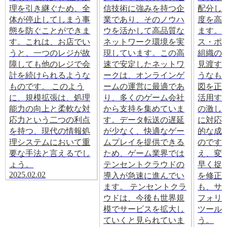
理を引き継ぐため、全
信技術に強みを持つ企
配分し
体が停止してしまう事
業であり、そのノウハ
度を高
態を防ぐことができま
ウを活かして高品質な
ます。
す。これは、お店でい
ネットワーク環境を実
ス・ポ
うと、一つのレジが故
現しています。この高
組織の
障しても他のレジで会
速で安定したネットワ
見渡す
計を続けられるような
ークは、オンラインゲ
うなも
ものです。 このよう
ームの運営に最適であ
図を正
に、規模拡張は、処理
り、多くのゲーム会社
活用す
能力の向上と柔軟な対
から支持を集めていま
の激し
応力という二つの利点
す。データ転送の遅延
に対応
を持つ、現代の情報処
が少なく、快適なゲー
的な成
理システムにおいて重
ムプレイを提供できる
のです
要な手法と言えるでし
ため、ゲーム業界では
え、変
ょう。
テンセントクラウドの
早く捉
2025.02.02
導入が急速に進んでい
を修正
ます。 テンセントクラ
も、サ
ウドは、今後も世界規
フォリ
模でサービスを拡大し
ツール
ていくと見られていま
う。