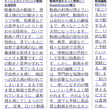
ＡＩによるリップシンク動画
動画作成をもっと簡単に！
動画編集
RUNWAY
生成技術
RenderForestの魅力
{近ご
映像作品や動画で、登
動画の利用が増えてい
る人が
場人物の口の動きとセ
る今の時代、動画作り
分で動
リフや歌、効果音など
は会社から個人の趣味
する人
の音声をぴったりと合
まで、色々なところで
た。}
わせる技術を、口パク
大切になっています。
的な動
動画と呼びます。この
動画は商品の宣伝や説
使い方
技術は、見ている人に
明、教育、娯楽など、
と手軽
自然で違和感のない映
様々な目的で活用さ
たいと
像体験を提供するため
れ、情報伝達の手段と
ます。
にとても重要です。口
して非常に効果的で
気軽に
の動きと音声がずれて
す。しかし、動画を作
る、画
いると、見ている人は
るための編集ソフト
場しま
不自然さを感じ、物語
は、専門的な知識や技
「RUN
への没入感が削がれて
術が必要なものが多
う、読
しまいます。まるで吹
く、使いこなすのが難
使える
き替え映画で音声がず
しいという声もよく聞
ビスです
れているように、違和
かれます。 そのような
は直感
感を感じてしまうので
中、誰でも手軽に高品
ため、
す。 従来、口パク動画
質な動画を作れるオン