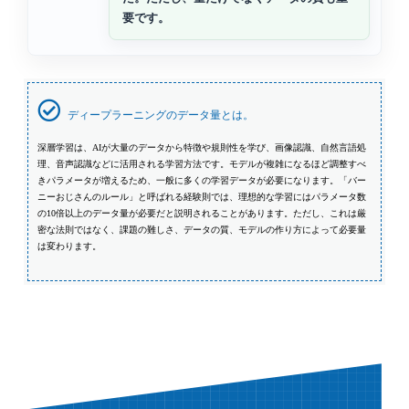
要です。
ディープラーニングのデータ量とは。
深層学習は、AIが大量のデータから特徴や規則性を学び、画像認識、自然言語処
理、音声認識などに活用される学習方法です。モデルが複雑になるほど調整すべ
きパラメータが増えるため、一般に多くの学習データが必要になります。「バー
ニーおじさんのルール」と呼ばれる経験則では、理想的な学習にはパラメータ数
の10倍以上のデータ量が必要だと説明されることがあります。ただし、これは厳
密な法則ではなく、課題の難しさ、データの質、モデルの作り方によって必要量
は変わります。