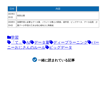
日付
内容
2025年2
初回公開
月2日
2026年5
深層学習に必要なデータ量、パラメータ数との関係、過学習、ビッグデータ、データ品質、少
月4日
量データ学習の工夫を初心者向けに再構成
学習
「て」
AI
データ量
ディープラーニング
バー
ニーおじさんのルール
ビッグデータ
一緒に読まれている記事