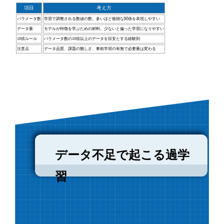
項目
考え方
パラメータ数
学習で調整される数値の数。多いほど複雑な関係を表現しやすい
データ量
モデルが特徴を学ぶための材料。少ないと偏った学習になりやすい
10倍ルール
パラメータ数の10倍以上のデータを目安とする経験則
注意点
データ品質、課題の難しさ、事前学習の有無で必要量は変わる
データ不足で起こる過学
習