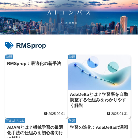
RMSprop
学習
学習
RMSprop：最適化の新手法
AdaDeltaとは？学習率を自動
調整する仕組みをわかりやす
く解説
2025.02.01
2025.01.31
アルゴリズム
学習
ADAMとは？機械学習の最適
学習の進化：AdaDeltaの深淵
化手法の仕組みを初心者向け