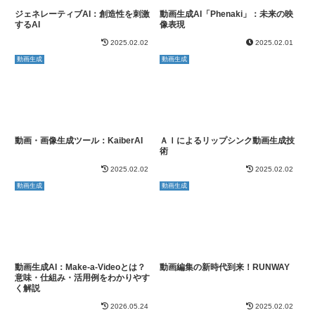
ジェネレーティブAI：創造性を刺激
動画生成AI「Phenaki」：未来の映
するAI
像表現
2025.02.02
2025.02.01
動画生成
動画生成
動画・画像生成ツール：KaiberAI
ＡＩによるリップシンク動画生成技
術
2025.02.02
2025.02.02
動画生成
動画生成
動画生成AI：Make-a-Videoとは？
動画編集の新時代到来！RUNWAY
意味・仕組み・活用例をわかりやす
く解説
2026.05.24
2025.02.02