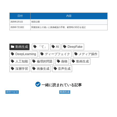
日付
内容
2025年2月1日
初回公開
2026年7月19日
関連技術との違いと真偽確認の手順、被害時の対応を追記
動画生成
「て」
AI
DeepFake
DeepLearning
ディープフェイク
メディア操作
人工知能
倫理的問題
偽物
動画生成
深層学習
画像生成
音声生成
一緒に読まれている記事
AIサービス
動画生成