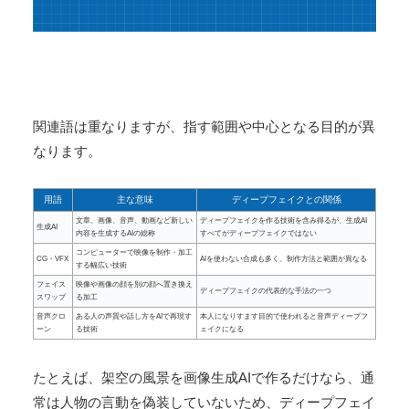
関連語は重なりますが、指す範囲や中心となる目的が異
なります。
用語
主な意味
ディープフェイクとの関係
文章、画像、音声、動画など新しい
ディープフェイクを作る技術を含み得るが、生成AI
生成AI
内容を生成するAIの総称
すべてがディープフェイクではない
コンピューターで映像を制作・加工
CG・VFX
AIを使わない合成も多く、制作方法と範囲が異なる
する幅広い技術
フェイス
映像や画像の顔を別の顔へ置き換え
ディープフェイクの代表的な手法の一つ
スワップ
る加工
音声クロ
ある人の声質や話し方をAIで再現す
本人になりすます目的で使われると音声ディープフ
ーン
る技術
ェイクになる
たとえば、架空の風景を画像生成AIで作るだけなら、通
常は人物の言動を偽装していないため、ディープフェイ