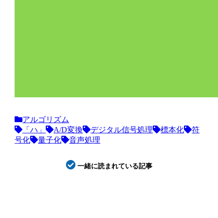
アルゴリズム
「ハ」
A/D変換
デジタル信号処理
標本化
符
号化
量子化
音声処理
一緒に読まれている記事