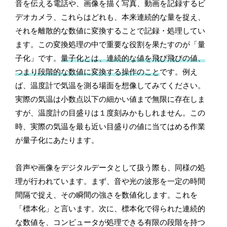
音を伝える電話や、画像を描く写真、動画を記録するビ
デオカメラ、これらはどれも、本来連続的な量を捉え、
それを離散的な数値に変換することで記録・処理してい
ます。この変換処理の中で重要な役割を果たすのが「量
子化」です。
量子化とは、連続的な値を飛び飛びの値、
つまり段階的な数値に変換する操作のこと
です。例え
ば、温度計で気温を測る場面を想像してみてください。
実際の気温は小数点以下の細かい値まで無限に存在しま
すが、温度計の目盛りは１度刻みかもしれません。この
時、実際の気温を最も近い目盛りの値に当てはめる作業
が量子化にあたります。
音声や画像をデジタルデータとして扱う際も、同様の処
理が行われています。まず、音や光の波形を一定の時間
間隔で捉え、その瞬間の強さを数値化します。これを
「標本化」と言います。次に、標本化で得られた連続的
な数値を、コンピュータが処理できる有限の段階を持つ