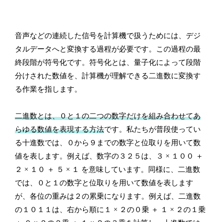
音声などの連続した信号を計算機で扱うためには、デジ
タルデータへと変換する過程が必要です。この過程の最
終段階が符号化です。符号化とは、量子化によって段階
分けされた数値を、計算機が理解できる二進数に変換す
る作業を指します。
二進数とは、０と１の二つの数字だけを組み合わせてあ
らゆる数値を表現する方法
です。私たちが普段使ってい
る十進数では、０から９までの数字と位取りを用いて数
値を表します。例えば、数字の３２５は、３ × １００ ＋
２ × １０ ＋ ５ × １ を意味しています。同様に、二進数
では、０と１の数字と位取りを用いて数値を表します
が、各位の重みは２の累乗になります。例えば、二進数
の１０１１は、右から順に１ × ２の０乗 ＋ １ × ２の１乗