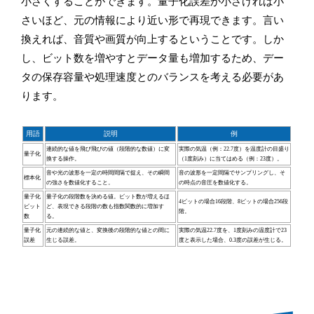
小さくすることができます。量子化誤差が小さければ小
さいほど、元の情報により近い形で再現できます。言い
換えれば、音質や画質が向上するということです。しか
し、ビット数を増やすとデータ量も増加するため、デー
タの保存容量や処理速度とのバランスを考える必要があ
ります。
用語
説明
例
連続的な値を飛び飛びの値（段階的な数値）に変
実際の気温（例：22.7度）を温度計の目盛り
量子化
換する操作。
（1度刻み）に当てはめる（例：23度）。
音や光の波形を一定の時間間隔で捉え、その瞬間
音の波形を一定間隔でサンプリングし、そ
標本化
の強さを数値化すること。
の時点の音圧を数値化する。
量子化
量子化の段階数を決める値。ビット数が増えるほ
4ビットの場合16段階、8ビットの場合256段
ビット
ど、表現できる段階の数も指数関数的に増加す
階。
数
る。
量子化
元の連続的な値と、変換後の段階的な値との間に
実際の気温22.7度を、1度刻みの温度計で23
誤差
生じる誤差。
度と表示した場合、0.3度の誤差が生じる。