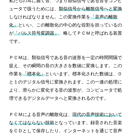
私たちの耳に届く音、つまり類似信号である音をコンピ
ュータで扱うためには、
類似信号から離散信号へと変換
しなければなりません。この変換作業を
「音声の離散
化」
といい、この離散化の中心的な役割を担っているの
が
「パルス符号変調器」
、略してＰＣＭと呼ばれる装置
です。
ＰＣＭは、類似信号である音の波形を一定の時間間隔で
捉え、その瞬間の音の大きさを数値に変換します。この
作業を
「標本化」
といいます。標本化された数値は、０
と１のデジタル信号に変換されます。この一連の処理に
より、滑らかに変化する音の波形が、コンピュータで処
理できるデジタルデータへと変換されるのです。
ＰＣＭによる音声の離散化は、
現代の音声技術において
なくてはならない技術
となっています。録音された音楽
をＣＤとして保存したり、インターネットを通じて音声