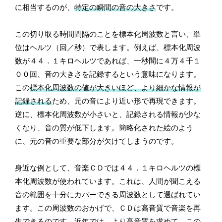
に相当するのが、
特定の瞬間の音の大きさ
です。
この切り取る時間間隔のことを標本化周波数と言い、単
位はヘルツ（回／秒）で表します。例えば、標本化周波
数が４４．１キロヘルツであれば、一秒間に４万４千１
００回、音の大きさを記録するという意味になります。
この
標本化周波数の値が大きいほど、より細かな情報が
記録される
ため、元の音により近い形で再現できます。
逆に、標本化周波数が小さいと、記録される情報が少な
くなり、音の質が低下します。簡略化された絵のよう
に、元の音の重要な部分が欠けてしまうのです。
身近な例として、音楽ＣＤでは４４．１キロヘルツの標
本化周波数が使われています。これは、人間が聞こえる
音の範囲を十分にカバーできる周波数として選ばれてい
ます。この周波数のおかげで、ＣＤは高音質で音楽を再
生できるのです。近年では、より高音質を求めて、この