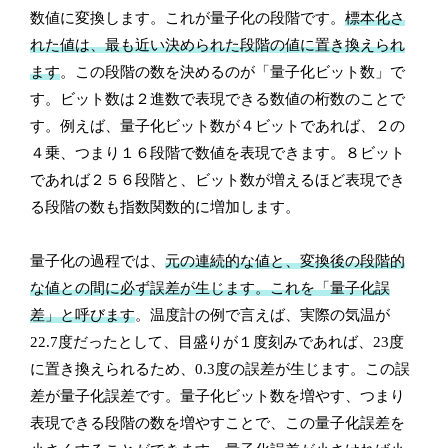
数値に変換します。これが量子化の段階です。
標本化さ
れた値は、最も近い決められた段階の値に置き換えられ
ます
。この段階の数を決めるのが「量子化ビット数」で
す。ビット数は２進数で表現できる数値の桁数のことで
す。例えば、量子化ビット数が４ビットであれば、２の
４乗、つまり１６段階で数値を表現できます。８ビット
であれば２５６段階と、ビット数が増えるほど表現でき
る段階の数も指数関数的に増加します。
量子化の過程では、
元の連続的な値と、変換後の段階的
な値との間に必ず誤差が生じます。これを「量子化誤
差」と呼びます
。温度計の例で言えば、実際の気温が
22.7度だったとして、目盛りが１度刻みであれば、23度
に置き換えられるため、0.3度の誤差が生じます。この誤
差が量子化誤差です。量子化ビット数を増やす、つまり
表現できる段階の数を増やすことで、この量子化誤差を