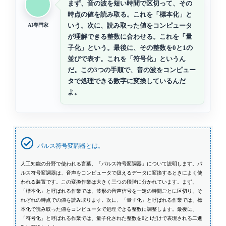
まず、音の波を短い時間で区切って、その
時点の値を読み取る。これを「標本化」と
いう。次に、読み取った値をコンピュータ
AI専門家
が理解できる整数に合わせる。これを「量
子化」という。最後に、その整数を0と1の
並びで表す。これを「符号化」というん
だ。この3つの手順で、音の波をコンピュー
タで処理できる数字に変換しているんだ
よ。
パルス符号変調器とは。
人工知能の分野で使われる言葉、「パルス符号変調器」について説明します。パ
ルス符号変調器は、音声をコンピュータで扱えるデータに変換するときによく使
われる装置です。この変換作業は大きく三つの段階に分かれています。まず、
「標本化」と呼ばれる作業では、波形の音声信号を一定の時間ごとに区切り、そ
れぞれの時点での値を読み取ります。次に、「量子化」と呼ばれる作業では、標
本化で読み取った値をコンピュータで処理できる整数に調整します。最後に、
「符号化」と呼ばれる作業では、量子化された整数を0と1だけで表現される二進