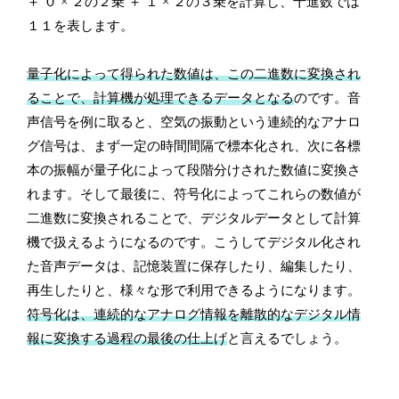
＋ ０ × ２の２乗 ＋ １ × ２の３乗を計算し、十進数では
１１を表します。
量子化によって得られた数値は、この二進数に変換され
ることで、計算機が処理できるデータとなる
のです。音
声信号を例に取ると、空気の振動という連続的なアナロ
グ信号は、まず一定の時間間隔で標本化され、次に各標
本の振幅が量子化によって段階分けされた数値に変換さ
れます。そして最後に、符号化によってこれらの数値が
二進数に変換されることで、デジタルデータとして計算
機で扱えるようになるのです。こうしてデジタル化され
た音声データは、記憶装置に保存したり、編集したり、
再生したりと、様々な形で利用できるようになります。
符号化は、連続的なアナログ情報を離散的なデジタル情
報に変換する過程の最後の仕上げ
と言えるでしょう。