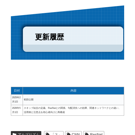
更新履歴
日付
内容
2025年2
初回公開
月1日
2026年5
スキップ結合の定義、ResNetとの関係、勾配消失への効果、関連ネットワークとの違い、
月1日
活用例と注意点を初心者向けに再構成
アルゴリズム
「ス」
CNN
ResNet