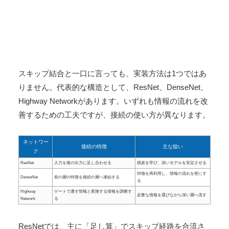
スキップ結合と一口に言っても、実装方法は1つではあ
りません。代表的な構造として、ResNet、DenseNet、
Highway Networkがあります。いずれも情報の流れを改
善するための工夫ですが、接続の使い方が異なります。
ネットワー
接続の特徴
主な狙い
ク
ResNet
入力を後の出力に足し合わせる
残差を学び、深いモデルを安定させる
特徴を再利用し、情報の流れを密にす
DenseNet
前の層の特徴を後続の層へ連結する
る
Highway
ゲートで通す情報と変換する情報を調整す
必要な情報を選びながら深い層へ流す
Network
る
ResNetでは、主に「足し算」でスキップ経路を合流さ