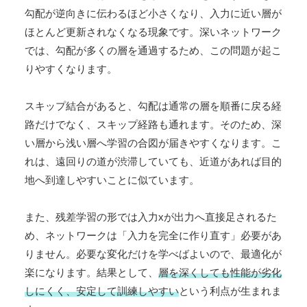
勾配が逆向きに伝わるほど小さくなり、入力に近い層が
ほとんど更新されなくなる現象です。深いネットワーク
では、勾配が多くの層を通過するため、この問題が起こ
りやすくなります。
スキップ結合があると、勾配は通常の層を順番に戻る経
路だけでなく、スキップ経路も通れます。そのため、深
い層から浅い層へ学習の合図が届きやすくなります。こ
れは、遠回りの道が渋滞していても、近道があれば目的
地へ到達しやすいことに似ています。
また、残差学習の形では入力xが出力へ直接足されるた
め、ネットワークは「入力を完全に作り直す」必要があ
りません。必要な変化だけを学べばよいので、最適化が
楽になります。結果として、
層を深くしても性能が劣化
しにくく、安定して訓練しやすい
という利点が生まれま