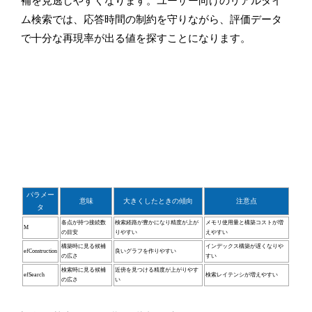
補を見逃しやすくなります。ユーザー向けのリアルタイ
ム検索では、応答時間の制約を守りながら、評価データ
で十分な再現率が出る値を探すことになります。
パラメー
意味
大きくしたときの傾向
注意点
タ
各点が持つ接続数
検索経路が豊かになり精度が上が
メモリ使用量と構築コストが増
M
の目安
りやすい
えやすい
構築時に見る候補
インデックス構築が遅くなりや
efConstruction
良いグラフを作りやすい
の広さ
すい
検索時に見る候補
近傍を見つける精度が上がりやす
efSearch
検索レイテンシが増えやすい
の広さ
い