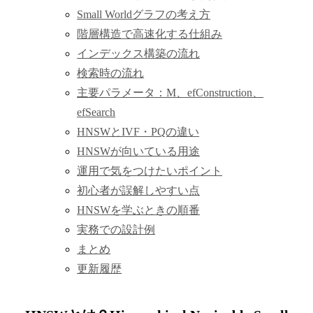
Small Worldグラフの考え方
階層構造で高速化する仕組み
インデックス構築の流れ
検索時の流れ
主要パラメータ：M、efConstruction、
efSearch
HNSWとIVF・PQの違い
HNSWが向いている用途
運用で気をつけたいポイント
初心者が誤解しやすい点
HNSWを学ぶときの順番
実務での設計例
まとめ
更新履歴