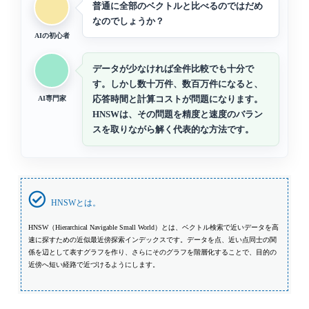
普通に全部のベクトルと比べるのではだめ
なのでしょうか？
AIの初心者
データが少なければ全件比較でも十分で
す。しかし数十万件、数百万件になると、
応答時間と計算コストが問題になります。
AI専門家
HNSWは、その問題を精度と速度のバラン
スを取りながら解く代表的な方法です。
HNSWとは。
HNSW（Hierarchical Navigable Small World）とは、ベクトル検索で近いデータを高
速に探すための近似最近傍探索インデックスです。データを点、近い点同士の関
係を辺として表すグラフを作り、さらにそのグラフを階層化することで、目的の
近傍へ短い経路で近づけるようにします。