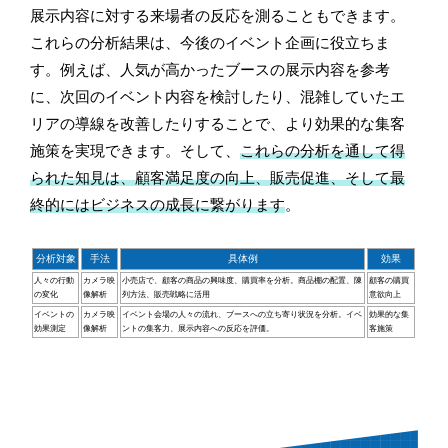
展示内容に対する来場者の反応を測ることもできます。
これらの分析結果は、今後のイベント企画に役立ちま
す。例えば、人気が高かったブースの展示内容を参考
に、次回のイベント内容を検討したり、混雑していたエ
リアの導線を改善したりすることで、より効果的な集客
施策を実現できます。そして、
これらの分析を通して得
られた知見は、顧客満足度の向上、販売促進、そして最
終的にはビジネスの成長に繋がります
。
分析対象
手法
具体例
効果
人々の行動
カメラ映
小売店で、顧客の商品の興味度、購買率を分析。商品棚の配置、陳
顧客の購買
の変化
像解析
列方法、販売戦略に活用
意欲向上
イベントの
カメラ映
イベント会場の人々の流れ、ブースへの立ち寄り状況を分析。イベ
効果的な集
効果測定
像解析
ントの集客力、展示内容への反応を評価。
客施策