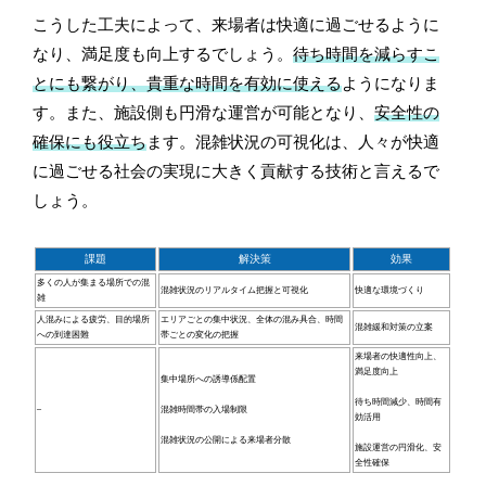
こうした工夫によって、来場者は快適に過ごせるように
なり、満足度も向上するでしょう。
待ち時間を減らすこ
とにも繋がり、貴重な時間を有効に使える
ようになりま
す。また、施設側も円滑な運営が可能となり、
安全性の
確保にも役立ち
ます。混雑状況の可視化は、人々が快適
に過ごせる社会の実現に大きく貢献する技術と言えるで
しょう。
課題
解決策
効果
多くの人が集まる場所での混
混雑状況のリアルタイム把握と可視化
快適な環境づくり
雑
人混みによる疲労、目的場所
エリアごとの集中状況、全体の混み具合、時間
混雑緩和対策の立案
への到達困難
帯ごとの変化の把握
来場者の快適性向上、
満足度向上
集中場所への誘導係配置
待ち時間減少、時間有
–
混雑時間帯の入場制限
効活用
混雑状況の公開による来場者分散
施設運営の円滑化、安
全性確保