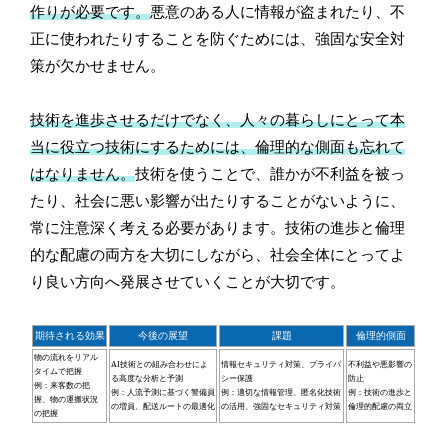
作りが必要です。
悪意のある人に情報が盗まれたり、不
正に使われたりすることを防ぐためには、強固な安全対
策が欠かせません。
技術を進歩させるだけでなく、人々の暮らしにとって本
当に役立つ技術にするためには、倫理的な側面も忘れて
はなりません。
技術を使うことで、誰かが不利益を被っ
たり、社会に悪い影響が出たりすることがないように、
常に注意深く考える必要があります。技術の進歩と倫理
的な配慮の両方を大切にしながら、社会全体にとってよ
り良い方向へ発展させていくことが大切です。
期待される効果
今後の展望
課題
倫理的側面
物の流れをリアル
AI技術との組み合わせによ
情報セキュリティ対策、プライバ
不利益や悪影響の
タイムで把握
る高度な分析と予測
シー保護
防止
例：来客数の把
例：人流予測に基づく警備員
例：適切な情報管理、匿名化技術
例：技術の進歩と
握、物の運搬状況
の増員、配送ルートの最適化
の活用、強固なセキュリティ対策
倫理的配慮の両立
の把握