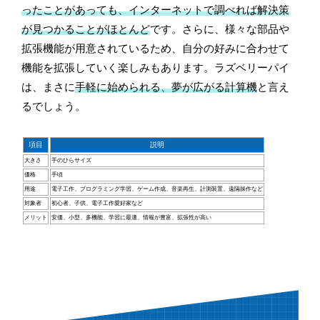
ったことがあっても、インターネットで調べれば解決策
が見つかることがほとんど
です。さらに、様々な部品や
拡張機能が用意されているため、自分の好みに合わせて
機能を拡張していく楽しみもあります。ラズベリーパイ
は、まさに
手軽に始められる、夢が広がる計算機
と言え
るでしょう。
項目
説明
大きさ
手のひらサイズ
価格
手頃
用途
電子工作、プログラミング学習、ゲーム作成、音楽再生、計測装置、遠隔操作など
対象者
初心者、子供、電子工作愛好家など
メリット
安価、小型、多機能、学習に最適、情報が豊富、拡張性が高い