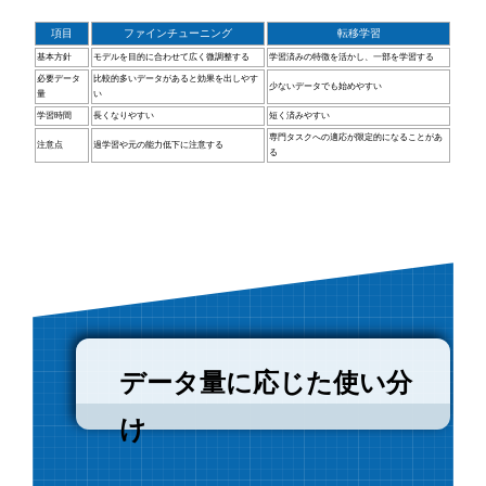
項目
ファインチューニング
転移学習
基本方針
モデルを目的に合わせて広く微調整する
学習済みの特徴を活かし、一部を学習する
必要データ
比較的多いデータがあると効果を出しやす
少ないデータでも始めやすい
量
い
学習時間
長くなりやすい
短く済みやすい
専門タスクへの適応が限定的になることがあ
注意点
過学習や元の能力低下に注意する
る
データ量に応じた使い分
け