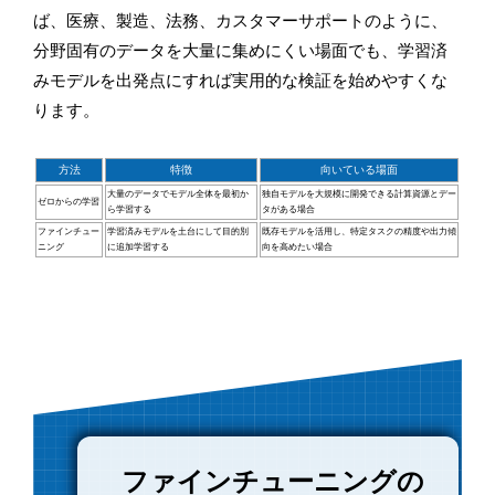
ば、医療、製造、法務、カスタマーサポートのように、
分野固有のデータを大量に集めにくい場面でも、学習済
みモデルを出発点にすれば実用的な検証を始めやすくな
ります。
方法
特徴
向いている場面
大量のデータでモデル全体を最初か
独自モデルを大規模に開発できる計算資源とデー
ゼロからの学習
ら学習する
タがある場合
ファインチュー
学習済みモデルを土台にして目的別
既存モデルを活用し、特定タスクの精度や出力傾
ニング
に追加学習する
向を高めたい場合
ファインチューニングの