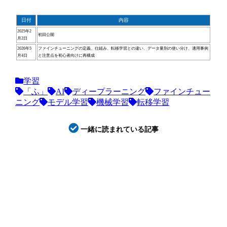
日付
内容
2025年2
初回公開
月2日
2026年5
ファインチューニングの定義、仕組み、転移学習との違い、データ量別の使い分け、適用事例
月4日
と注意点を初心者向けに再構成
学習
「ふ」
AI
ディープラーニング
ファインチュー
ニング
モデル学習
機械学習
転移学習
一緒に読まれている記事