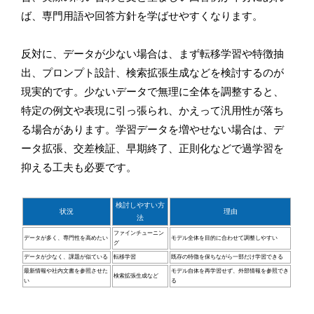
ば、専門用語や回答方針を学ばせやすくなります。
反対に、データが少ない場合は、まず転移学習や特徴抽
出、プロンプト設計、検索拡張生成などを検討するのが
現実的です。少ないデータで無理に全体を調整すると、
特定の例文や表現に引っ張られ、かえって汎用性が落ち
る場合があります。学習データを増やせない場合は、デ
ータ拡張、交差検証、早期終了、正則化などで過学習を
抑える工夫も必要です。
検討しやすい方
状況
理由
法
ファインチューニン
データが多く、専門性を高めたい
モデル全体を目的に合わせて調整しやすい
グ
データが少なく、課題が似ている
転移学習
既存の特徴を保ちながら一部だけ学習できる
最新情報や社内文書を参照させた
モデル自体を再学習せず、外部情報を参照でき
検索拡張生成など
い
る