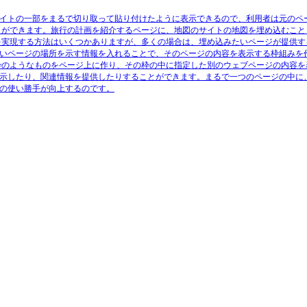
イトの一部をまるで切り取って貼り付けたように表示できるので、利用者は元のペ
とができます。旅行の計画を紹介するページに、地図のサイトの地図を埋め込むこと
を実現する方法はいくつかありますが、多くの場合は、埋め込みたいページが提供す
いページの場所を示す情報を入れることで、そのページの内容を表示する枠組みを
枠のようなものをページ上に作り、その枠の中に指定した別のウェブページの内容を
示したり、関連情報を提供したりすることができます。まるで一つのページの中に
の使い勝手が向上するのです。