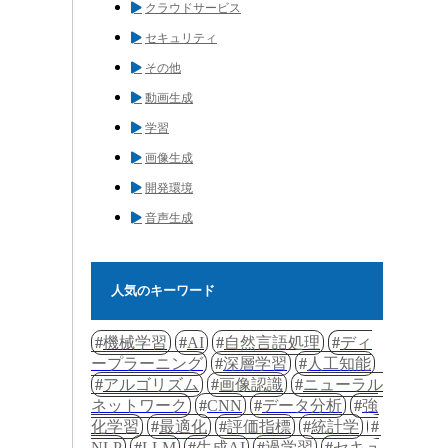
クラウドサービス
セキュリティ
その他
動画生成
学習
画像生成
開発環境
音声生成
人気のキーワード
機械学習
AI
自然言語処理
ディ
ープラーニング
深層学習
人工知能
アルゴリズム
画像認識
ニューラル
ネットワーク
CNN
データ分析
強
化学習
最適化
評価指標
統計学
NLP
LLM
生成AI
過学習
セキュ