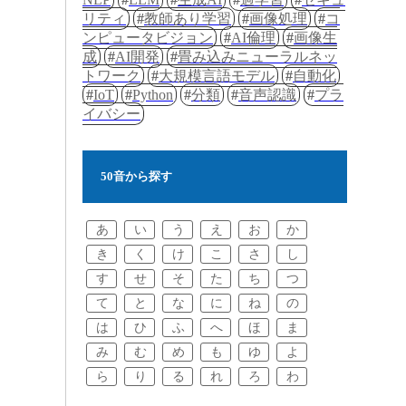
リティ
教師あり学習
画像処理
コ
ンピュータビジョン
AI倫理
画像生
成
AI開発
畳み込みニューラルネッ
トワーク
大規模言語モデル
自動化
IoT
Python
分類
音声認識
プラ
イバシー
50音から探す
あ
い
う
え
お
か
き
く
け
こ
さ
し
す
せ
そ
た
ち
つ
て
と
な
に
ね
の
は
ひ
ふ
へ
ほ
ま
み
む
め
も
ゆ
よ
ら
り
る
れ
ろ
わ