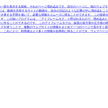
の一部を表示する技術、それがページ埋め込みです。自分のページに、他のウェブサ
とえば、動画を共有するサイトの動画を、自分の日記のような記事の中に埋め込むこ
行き来する手間を省いて、必要な情報をスムーズに得ることができます。 この技術
ます。この短いプログラムは、「アイフレームタグ」と呼ばれるもので、埋め込みた
ジに作ることができるのです。 このアイフレームタグは、縦長の長方形や正方形の
タグを使うことで、複数のウェブサイトの情報をまとめて一つのページで見やすく表
す。これにより、利用者はより多くの情報を効率的に得ることができ、ウェブページ