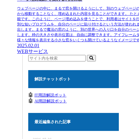
ウェブページの中に、まるで窓を開けるようにして、別のウェブページ
から移動することなく、埋め込まれた内容を見ることができます。 た
能です。このように、ページ埋め込みを使うことで、利用者はサイトを
別な短いプログラムを、自分のページに貼り付けるという方法が使われ
出します。まるで魔法の窓のように、別の世界への入り口を自分のペー
します。枠の大きさや表示位置は、自由に調整できます。アイフレーム
様々な情報を表示する小さな窓をいくつも開けているようなイメージで
2025.02.01
WEBサービス
解説チャットボット
🤖
IT用語解説ボット
🤖
AI用語解説ボット
最近編集された記事