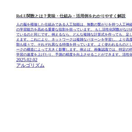
ReLU関数とは？意味・仕組み・活用例をわかりやすく解説
人の脳を模倣した仕組みである人工知能は、無数の繋がりを持つ人工神
の学習能力を高める重要な役割を担っています。 もし活性化関数がな
ているのと同じです。例えるなら、どんな複雑な計算式を作っても、足
えます。これにより、ネットワークは複雑なパターンを学習し、より高
類も様々で、それぞれ異なる特徴を持っています。よく使われるものと
ークの構造によって大きく影響します。例えば、画像認識では、特定の
学習の速度を上げたり、予測の精度を向上させることができます。活性
2025.02.02
アルゴリズム