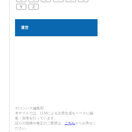
Y
Z
運営
AIコンパス編集部
本サイトでは、LLMによる文章生成をベースに編
集・加筆を行っています。
誤りの指摘や修正のご要望は、
こちら
からお寄せく
ださい。