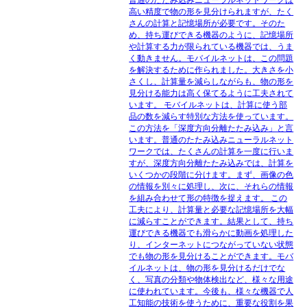
普通のたたみ込みニューラルネットワークは
高い精度で物の形を見分けられますが、たく
さんの計算と記憶場所が必要です。そのた
め、持ち運びできる機器のように、記憶場所
や計算する力が限られている機器では、うま
く動きません。モバイルネットは、この問題
を解決するために作られました。大きさを小
さくし、計算量を減らしながらも、物の形を
見分ける能力は高く保てるように工夫されて
います。 モバイルネットは、計算に使う部
品の数を減らす特別な方法を使っています。
この方法を「深度方向分離たたみ込み」と言
います。普通のたたみ込みニューラルネット
ワークでは、たくさんの計算を一度に行いま
すが、深度方向分離たたみ込みでは、計算を
いくつかの段階に分けます。まず、画像の色
の情報を別々に処理し、次に、それらの情報
を組み合わせて形の特徴を捉えます。 この
工夫により、計算量と必要な記憶場所を大幅
に減らすことができます。結果として、持ち
運びできる機器でも滑らかに動画を処理した
り、インターネットにつながっていない状態
でも物の形を見分けることができます。モバ
イルネットは、物の形を見分けるだけでな
く、写真の分類や物体検出など、様々な用途
に使われています。今後も、様々な機器で人
工知能の技術を使うために、重要な役割を果