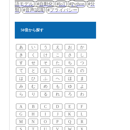
語モデル
自動化
IoT
Python
分
類
音声認識
プライバシー
50音から探す
あ
い
う
え
お
か
き
く
け
こ
さ
し
す
せ
そ
た
ち
つ
て
と
な
に
ね
の
は
ひ
ふ
へ
ほ
ま
み
む
め
も
ゆ
よ
ら
り
る
れ
ろ
わ
A
B
C
D
E
F
G
H
I
J
K
L
M
N
O
P
Q
R
S
T
U
V
W
X