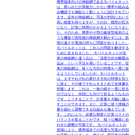
携帯端末向けの神経網であるモバイルネット
は、限られた計算能力しかない携帯や組み込
み機器でも無駄なく動くように設計されてい
ます。近年の神経網は、写真の判別において
高い精度を誇りますが、その分、模型が巨大
になり、計算に時間がかかるようになりまし
た。そのため、携帯や小型の板状型端末のよ
うな機器で高性能の神経網を動かすには、処
理の速さや電池の持ちに問題がありました。
モバイルネットは、これらの問題を解決する
ために生まれました。 モバイルネットが従
来の神経網と違う点は、「深度方向分離畳み
込み」という手法を用いていることです。従
来の神経網は、様々な方向の特徴を一度に捉
えようとしていましたが、モバイルネット
は、まずそれぞれの奥行き方向の特徴を別々
に捉え、その後でそれらをまとめて全体像を
把握します。これは、一枚の紙を一度に折る
のではなく、何回にも分けて折るようなもの
です。こうすることで、計算量を大幅に減ら
すことができます。また、計算に使う情報の
量を細かく調整できる仕組みも備えていま
す。これにより、必要な精度と計算コストの
バランスを取ることができ、様々な機器に合
わせた調整が可能です。 モバイルネットの
登場により、携帯端末での高度な写真の判別
が可能になりました。例えば、被写体の自動