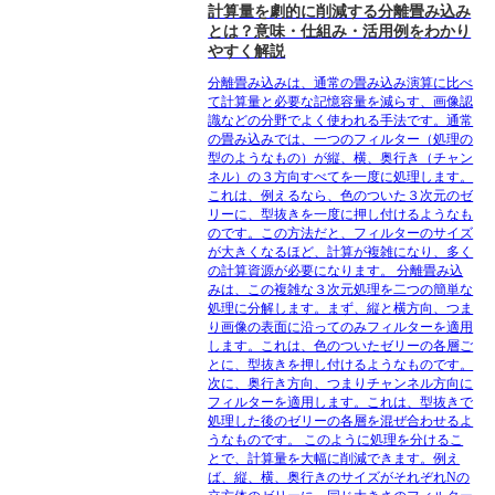
計算量を劇的に削減する分離畳み込み
とは？意味・仕組み・活用例をわかり
やすく解説
分離畳み込みは、通常の畳み込み演算に比べ
て計算量と必要な記憶容量を減らす、画像認
識などの分野でよく使われる手法です。通常
の畳み込みでは、一つのフィルター（処理の
型のようなもの）が縦、横、奥行き（チャン
ネル）の３方向すべてを一度に処理します。
これは、例えるなら、色のついた３次元のゼ
リーに、型抜きを一度に押し付けるようなも
のです。この方法だと、フィルターのサイズ
が大きくなるほど、計算が複雑になり、多く
の計算資源が必要になります。 分離畳み込
みは、この複雑な３次元処理を二つの簡単な
処理に分解します。まず、縦と横方向、つま
り画像の表面に沿ってのみフィルターを適用
します。これは、色のついたゼリーの各層ご
とに、型抜きを押し付けるようなものです。
次に、奥行き方向、つまりチャンネル方向に
フィルターを適用します。これは、型抜きで
処理した後のゼリーの各層を混ぜ合わせるよ
うなものです。 このように処理を分けるこ
とで、計算量を大幅に削減できます。例え
ば、縦、横、奥行きのサイズがそれぞれNの