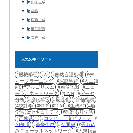
動画生成
学習
画像生成
開発環境
音声生成
人気のキーワード
機械学習
AI
自然言語処理
デ
ィープラーニング
深層学習
人工知
能
アルゴリズム
画像認識
ニュ
ーラルネットワーク
CNN
データ
分析
強化学習
最適化
評価指標
統計学
NLP
LLM
生成AI
過
学習
セキュリティ
教師あり学習
画像処理
コンピュータビジョン
AI倫理
画像生成
AI開発
畳み込
みニューラルネットワーク
大規模言