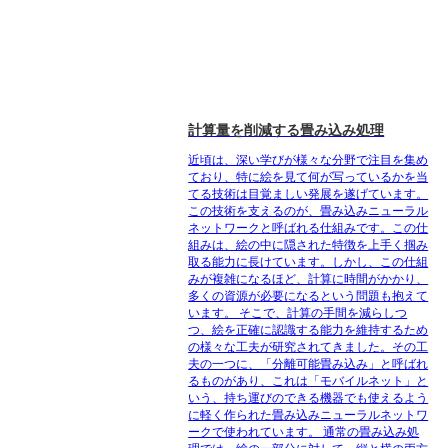
計算量を削減する畳み込み処理
近頃は、深い学びが様々な分野で注目を集め
ており、特に絵を見て何が写っているかを当
てる技術は目覚ましい発展を遂げています。
この技術を支えるのが、畳み込みニューラル
ネットワークと呼ばれる仕組みです。この仕
組みは、絵の中に隠された特徴を上手く掴み
取る能力に長けています。しかし、この仕組
みが複雑になるほど、計算に時間がかかり、
多くの資源が必要になるという問題も抱えて
います。 そこで、計算の手間を減らしつ
つ、絵を正確に認識する能力を維持するため
の様々な工夫が研究されてきました。その工
夫の一つに、「分離可能畳み込み」と呼ばれ
るものがあり、これは「モバイルネット」と
いう、持ち運びのできる機器でも使えるよう
に軽く作られた畳み込みニューラルネットワ
ークで使われています。 通常の畳み込み処