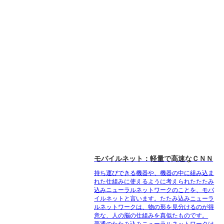
モバイルネット：軽量で高速なＣＮＮ
持ち運びできる機器や、機器の中に組み込ま
れた仕組みに使えるように考えられたたたみ
込みニューラルネットワークのことを、モバ
イルネットと言います。たたみ込みニューラ
ルネットワークは、物の形を見分けるのが得
意な、人の脳の仕組みを真似たものです。