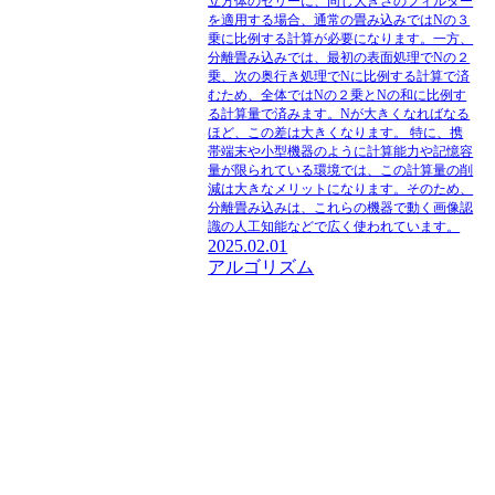
立方体のゼリーに、同じ大きさのフィルター
を適用する場合、通常の畳み込みではNの３
乗に比例する計算が必要になります。一方、
分離畳み込みでは、最初の表面処理でNの２
乗、次の奥行き処理でNに比例する計算で済
むため、全体ではNの２乗とNの和に比例す
る計算量で済みます。Nが大きくなればなる
ほど、この差は大きくなります。 特に、携
帯端末や小型機器のように計算能力や記憶容
量が限られている環境では、この計算量の削
減は大きなメリットになります。そのため、
分離畳み込みは、これらの機器で動く画像認
識の人工知能などで広く使われています。
2025.02.01
アルゴリズム