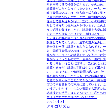
理では、絵の一部分に対して、縦と横の両方
向を同時に見て特徴を捉えます。そのため、
計算量が大きくなってしまいます。一方、分
離可能畳み込みでは、縦方向と横方向を別々
に見て特徴を捉えます。まず、縦方向にのみ
注目して畳み込みを行い、次に、その結果に
対して横方向に畳み込みを行います。このよ
うに処理を分けることで、計算量を大幅に減
らすことが可能になります。 例えるなら、
たくさんの数の書かれた表を計算する場面を
想像してみてください。通常の畳み込みは、
表全体を一度に計算するようなものです。一
方、分離可能畳み込みは、まず各行ごとに計
算を行い、次にその結果を使って列ごとに計
算を行うようなものです。全体を一度に計算
するよりも、行ごとに計算し、次に列ごとに
計算する方が、計算の手間は少なくて済みま
す。 このように、分離可能畳み込みは、計
算の負担を軽くしながらも、絵の特徴を捉え
る能力を高く保つことができるため、持ち運
びのできる機器での利用に適しています。こ
の技術のおかげで、少ない資源でも高度な絵
認識技術を活用できるようになり、私たちの
生活はますます便利になっています。
2025.01.31
アルゴリズム