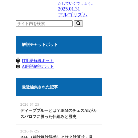
たしていくでしょう。
2025.01.31
アルゴリズム
解説チャットボット
🤖
IT用語解説ボット
🤖
AI用語解説ボット
最近編集された記事
2026-07-25
ディープブルーとは？IBMのチェスAIがカ
スパロフに勝った仕組みと歴史
2026-07-25
RAE（相対絶対誤差）とは？計算式・見