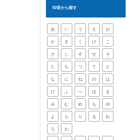
50音から探す
あ
い
う
え
お
か
き
く
け
こ
さ
し
す
せ
そ
た
ち
つ
て
と
な
に
ね
の
は
ひ
ふ
へ
ほ
ま
み
む
め
も
ゆ
よ
ら
り
る
れ
ろ
わ