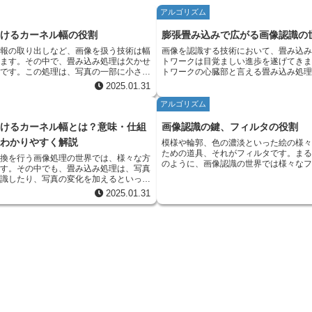
アルゴリズム
おけるカーネル幅の役割
膨張畳み込みで広がる画像認識の
情報の取り出しなど、画像を扱う技術は幅
画像を認識する技術において、畳み込
います。その中で、畳み込み処理は欠かせ
トワークは目覚ましい進歩を遂げてき
つです。この処理は、写真の一部に小さな
トワークの心臓部と言える畳み込み処
タ）を当てはめて計算することで、写真の
を掴む上で欠かせない役割を担っています。 従
2025.01.31
の強調など様々な効果を生み出します。こ
み込み処理は、画像の上を小さな窓（
大きさをカーネル幅と呼びます。カーネル
らせながら、窓の中の値とフィルター
アルゴリズム
て処理結果が大きく変わるため、適切な値
て足し合わせるという計算を繰り返す
み処理を想像してみて
特徴を捉えていました。これは、フィ
おけるカーネル幅とは？意味・仕組
画像認識の鍵、フィルタの役割
枚の写真全体に、小さな虫眼鏡を動かしな
部を捉えることに例えられます。例え
をわかりやすく解説
模様や輪郭、色の濃淡といった絵の様
様子を思い浮かべてください。この虫眼鏡
体の輪郭や模様の一部といったものです。 しかし
ための道具、それがフィルタです。ま
あたり、虫眼鏡で見える範囲がカーネル幅
の方法では、画像全体の関係性を理解
変換を行う画像処理の世界では、様々な方
のように、画像認識の世界では様々な
。もし虫眼鏡の範囲が狭ければ（カーネル
りました。フィルターの窓が小さいた
ます。その中でも、畳み込み処理は、写真
れ、目的に合わせて使い分けられます
ば）、写真の細かい部分、例えば小さなシ
ある要素同士の関係性を捉えることが
認識したり、写真の変化を加えるといった
どのようなものなのでしょうか。 フィルタは、数字が
くっきりと見えます。逆に虫眼鏡の範囲が
す。例えば、人の顔を認識する際に、
っています。 畳み込み処理を分
2025.01.31
格子状に並んだ小さな表のようなもの
ーネル幅が大きければ）、細かい部分はぼ
た各パーツは認識できても、それらが
明すると、写真の上に、ろ紙のような役割
画像の特定の部分に反応する探知機の
な明るさや色の変化が分かります。 カ
れ、全体として顔を構成しているかを
升目（ますめ）を滑らせながら動かす作業
ことができます。それぞれの探知機は
さい場合は、写真の細かい部分に反応しや
いという問題がありました。 そこで、新たに膨張畳み
。この升目は専門用語でフィルタと呼ば
部分の明るさや色と、フィルタの数字
郭を強調したり、小さな傷を検出するのに
込みという画期的な方法が登場しまし
々な特徴を捉えたり、写真に写り込んだ不
を計算します。この計算を画像全体で
しかし、写真全体にノイズ（ざらつき）が
従来のフィルターの窓の中に隙間を作
を取り除いたりするのに役立ちます。まる
い画像が作られます。これがフィルタ
そのノイズも強調されてしまうため、注意
い範囲の情報を取り込むことを可能に
豆を挽いた粉にお湯を注ぎ、ろ紙で濾過
処理です。 例えば、輪郭を強調するフィルタを考えて
一方、カーネル幅が大きい場合は、写真全
は、虫眼鏡で広い範囲を見ることに例えら
コーヒーを作るように、写真からも必要な
みましょう。このフィルタは、中心の
えやすいため、ぼかし効果を加えたり、ノ
張畳み込みは、フィルターの窓を広げ
とができます。 このろ紙の升目
の値が、周りの探知機に小さな負の値
るのに適しています。しかし、細かい情報
広い範囲の情報を捉えることができる
ーネル幅と呼びます。ろ紙の目が細かけれ
す。画像の明るい部分にこのフィルタ
いため、輪郭がぼやけてしまう可能性があ
文脈を理解するのに役立ちます。例え
、コーヒーの微粉末まで取り除くことがで
い部分と中心の探知機の積は大きな正
ば、目と目の間隔や鼻と口の位置関係
カーネル幅も処理結果に大きな影響を与え
の暗い部分と探知機の積は小さな正の