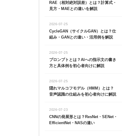
により、より正確
RAE（相対絶対誤差）とは？計算式・
きな値が得られま
。また、膨張畳み
なります。逆に、
見方・MAEとの違いを解説
の特徴を捉えられ
合計値は小さな
す。
部分はより暗くな
されることで、輪
2026-07-25
種
ルタや、特定の方
CycleGAN（サイクルGAN）とは？仕
や用途に合わせて
組み・GANとの違い・活用例を解説
これらのフィルタ
像処理を行うこと
認識の要であり、
2026-07-25
魔法の道具と言え
プロンプトとは？AIへの指示文の書き
方と具体例を初心者向けに解説
2026-07-25
隠れマルコフモデル（HMM）とは？
音声認識の仕組みを初心者向けに解説
2026-07-23
CNNの発展形とは？ResNet・SENet・
EfficientNet・NASの違い