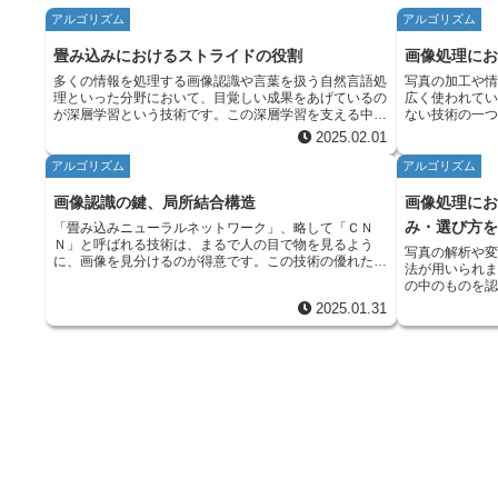
アルゴリズム
アルゴリズム
畳み込みにおけるストライドの役割
画像処理に
多くの情報を処理する画像認識や言葉を扱う自然言語処
写真の加工や
理といった分野において、目覚しい成果をあげているの
広く使われて
が深層学習という技術です。この深層学習を支える中心
ない技術の一
的な技術の一つに、畳み込みニューラルネットワーク
升目（フィル
2025.02.01
（ＣＮＮ）というものがあります。ＣＮＮは、特に画像
ぼかしや輪郭
データの特徴を捉えることに非常に優れています。まる
のフィルタの
アルゴリズム
アルゴリズム
で人間の目が物体の形や色を認識するように、ＣＮＮは
幅の値によっ
画像の中から重要な特徴を見つけ出すことができます。
を選ぶことが重要です。 畳み込
画像認識の鍵、局所結合構造
画像処理に
このＣＮＮが画像の特徴を捉える際に、重要な役割を果
ください。一
み・選び方
「畳み込みニューラルネットワーク」、略して「ＣＮ
たすのが畳み込み処理です。この畳み込み処理の中で、
がら見ている
Ｎ」と呼ばれる技術は、まるで人の目で物を見るよう
フィルターと呼ばれるものが画像の上をスライドしなが
がフィルタに
写真の解析や
に、画像を見分けるのが得意です。この技術の優れた点
ら、画像の特徴を抽出していきます。このフィルターの
に対応します
法が用いられ
の一つに、「局所結合構造」というものがあります。こ
動き方を決めるのが「ストライド」です。ストライドと
幅が小さけれ
の中のものを
れは、全体を一度に見るのではなく、一部分に注目して
は、フィルターが画像上を一度にどれだけ移動するかを
ワや点々まで
作業で重要な役割を担
2025.01.31
処理を行う仕組みです。 たとえば、一枚の絵を見たと
決める値のことです。例えば、ストライドが１であれ
広ければ（カ
かりやすく説
しましょう。私たちが絵を見るとき、まず全体をぼんや
ば、フィルターは画像上を１画素ずつ移動し、ストライ
やけて、全体的
を持つ小さな
り眺めた後、気になる部分に視線を向けますよね。たと
ドが２であれば、２画素ずつ移動します。 ストライド
ーネル幅が小
に似ています
えば、絵に描かれた人物の表情、鮮やかな色の花、背景
の値は、ＣＮＮの学習効率や精度に大きな影響を与えま
すいため、輪
れ、写真の様
にある建物の形など、細かい部分に注目することで、絵
す。ストライドが小さい場合は、フィルターが画像上を
役立ちます。
要な点やごみ
全体の印象や意味を理解していきます。ＣＮＮもこれと
細かく移動するため、より多くの特徴を捉えることがで
多い場合は、
で、コーヒー
同じように、画像を一部分ずつ見ていきます。 ＣＮＮ
きます。しかし、計算量が増加し、学習に時間がかかる
が必要です。
（ろか）して
は、小さな「窓」のようなものを使って、画像の上を少
という欠点もあります。一方、ストライドが大きい場合
体の傾向を捉
情報だけを取り出すこ
しずつずらしながら見ていきます。この「窓」が見る範
は、フィルターの移動量が大きいため、計算量は少なく
イズを軽減す
の大きさをカ
囲が「局所」です。それぞれの「窓」から見える範囲に
なりますが、重要な特徴を見逃してしまう可能性があり
は失われやす
ば細かいほど
ある色の濃淡や模様などの特徴を捉え、数値に変換しま
ます。 適切なストライド値は、扱う画像データや目的
ります。 このように、カーネル幅は画像処理の結果に
きるように、
す。そして、この数値を組み合わせることで、その部分