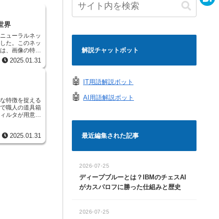
e
a
H
世界
c
a
みニューラルネッ
e
ました。このネッ
t
解説チャットボット
理は、画像の特徴
b
来の畳
e
2025.01.31
フィルター）を滑
o
の値を掛け合わせ
n
ことで、一部分の
🤖
IT用語解説ボット
o
ルターが画像の細
a
ば、画像に写る物
🤖
AI用語解説ボット
々な特徴を捉える
、こ
k
るで職人の道具箱
するには限界があ
フィルタが用意さ
め、離れた場所に
。フィルタは一体
難しかったので
目、鼻、口といっ
最近編集された記事
2025.01.31
です。この表は、
どのように配置さ
集まりだと考える
理解するのは難し
、対応する画像の
を掛け合わせた値
た。この方法は、
行うことで、新し
2026-07-25
ることで、より広
をかける、という
しました。これ
ディープブルーとは？IBMのチェスAI
れます。 膨
がカスパロフに勝った仕組みと歴史
探知機に大きな正
ることなく、より
が設定されていま
ため、画像全体の
をかけると、明る
ば、人の顔であれ
の値になり、周り
といった、全体的
2026-07-25
値になります。こ