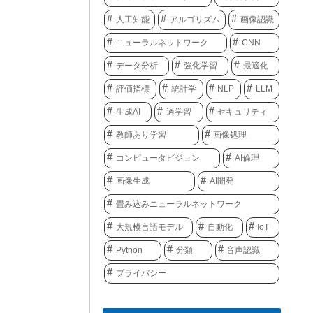
人工知能
アルゴリズム
画像認識
ニューラルネットワーク
CNN
データ分析
強化学習
最適化
評価指標
統計学
NLP
LLM
生成AI
過学習
セキュリティ
教師あり学習
画像処理
コンピュータビジョン
AI倫理
画像生成
AI開発
畳み込みニューラルネットワーク
大規模言語モデル
自動化
IoT
Python
分類
音声認識
プライバシー