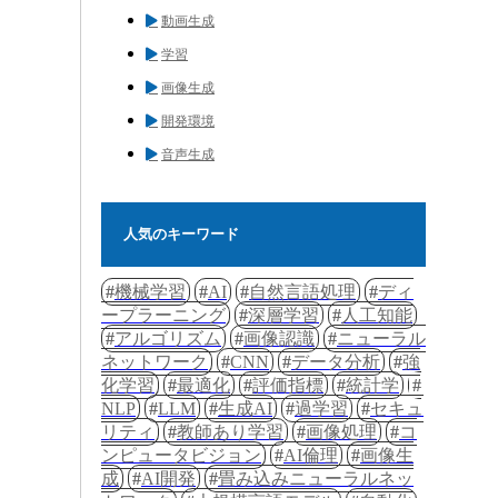
動画生成
学習
画像生成
開発環境
音声生成
人気のキーワード
機械学習
AI
自然言語処理
ディ
ープラーニング
深層学習
人工知能
アルゴリズム
画像認識
ニューラル
ネットワーク
CNN
データ分析
強
化学習
最適化
評価指標
統計学
NLP
LLM
生成AI
過学習
セキュ
リティ
教師あり学習
画像処理
コ
ンピュータビジョン
AI倫理
画像生
成
AI開発
畳み込みニューラルネッ