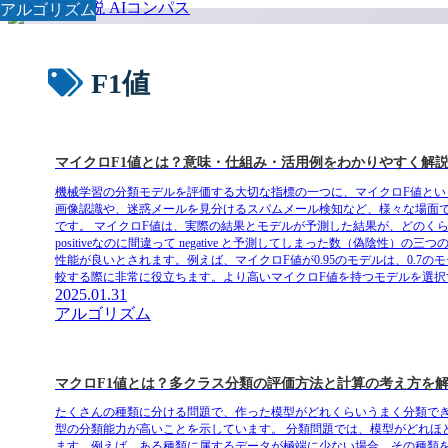
アルゴリズム
アルゴリズム
F1値
マイクロF1値とは？意味・仕組み・活用例をわかりやすく解
機械学習の分類モデルを評価する大切な指標の一つに、マイクロF値とい
画像認識や、迷惑メールを見分けるスパムメール検知など、様々な場面
です。 マイクロF値は、実際の結果とモデルが予測した結果が、どのくらい一
positiveなのに間違って negative と予測してしまった数（
性能が良いとされます。例えば、マイクロF値が0.95のモデルは、0.
較する際に非常に役立ちます。より高いマイクロF値を持つモデルを選択
2025.01.31
アルゴリズム
マクロF1値とは？多クラス分類の評価方法と計算の考え方を
たくさんの種類に分ける問題で、作った模型がどれくらいうまく分類でき
型の分類能力が高いことを示しています。 分類問題では、模型がどれ
ます。例えば、ある種類に属するデータが極端に少ない場合、その種類を