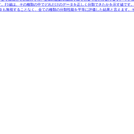
す。F1値は、その種類の中でどれだけのデータを正しく分類できたかを示す値です
データも無視することなく、全ての種類の分類性能を平等に評価した結果と言えます