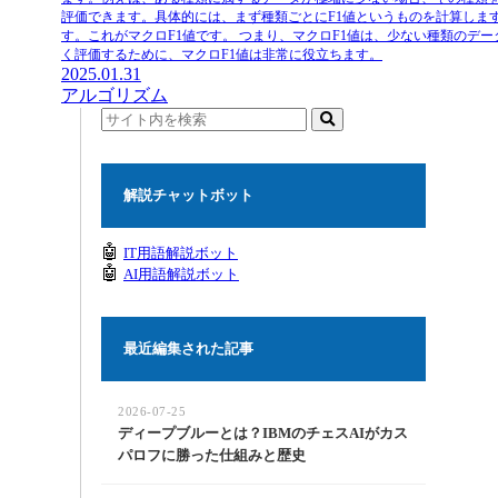
評価できます。具体的には、まず種類ごとにF1値というものを計算しま
す。これがマクロF1値です。 つまり、マクロF1値は、少ない種類の
く評価するために、マクロF1値は非常に役立ちます。
2025.01.31
アルゴリズム
解説チャットボット
🤖
IT用語解説ボット
🤖
AI用語解説ボット
最近編集された記事
2026-07-25
ディープブルーとは？IBMのチェスAIがカス
パロフに勝った仕組みと歴史