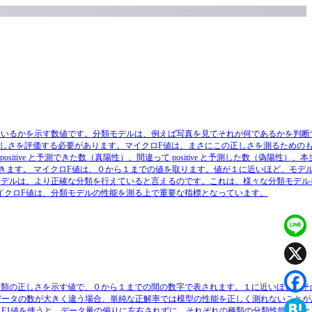
ているかを示す数値です。分類モデルは、例えば写真を見てそれが何であるかを判断
しさを評価する必要があります。マイクロF値は、まさにこの正しさを測るための
e と予測できた数（真陽性）、間違って positive と予測した数（偽陽性）、本
評価できます。 マイクロF値は、０から１までの値を取ります。値が１に近いほど、モデ
いモデルは、より正確な分類を行えていると言えるのです。これは、様々な分類モデル
イクロF値は、分類モデルの性能を測る上で重要な指標となっています。
Line
X
分類の正しさを示す値で、０から１までの間の数字で表されます。１に近いほど、そ
データの数が大きく違う場合、単純な正解率では模型の性能を正しく測れないことが
Faceb
F1値を使うと、データ量の偏りに左右されずに、それぞれの種類の分類性能をまと