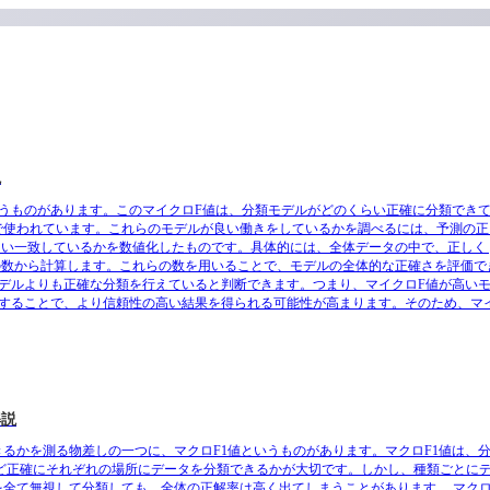
説
うものがあります。このマイクロF値は、分類モデルがどのくらい正確に分類でき
で使われています。これらのモデルが良い働きをしているかを調べるには、予測の正
致しているかを数値化したものです。具体的には、全体データの中で、正しく positiv
偽陰性）の三つの数から計算します。これらの数を用いることで、モデルの全体的な正確さを
7のモデルよりも正確な分類を行えていると判断できます。つまり、マイクロF値が高
することで、より信頼性の高い結果を得られる可能性が高まります。そのため、マ
解説
るかを測る物差しの一つに、マクロF1値というものがあります。マクロF1値は、
ほど正確にそれぞれの場所にデータを分類できるかが大切です。しかし、種類ごとに
全て無視して分類しても、全体の正解率は高く出てしまうことがあります。 マクロ