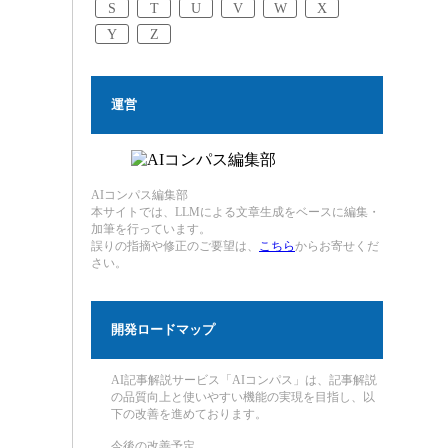
S
T
U
V
W
X
Y
Z
運営
AIコンパス編集部
本サイトでは、LLMによる文章生成をベースに編集・
加筆を行っています。
誤りの指摘や修正のご要望は、
こちら
からお寄せくだ
さい。
開発ロードマップ
AI記事解説サービス「AIコンパス」は、記事解説
の品質向上と使いやすい機能の実現を目指し、以
下の改善を進めております。
今後の改善予定