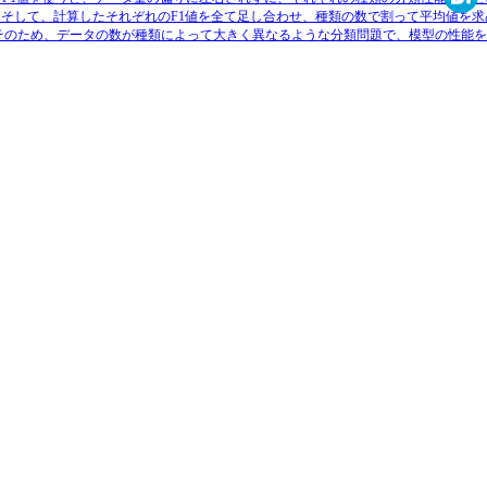
。そして、計算したそれぞれのF1値を全て足し合わせ、種類の数で割って平均値を求
Haten
。そのため、データの数が種類によって大きく異なるような分類問題で、模型の性能