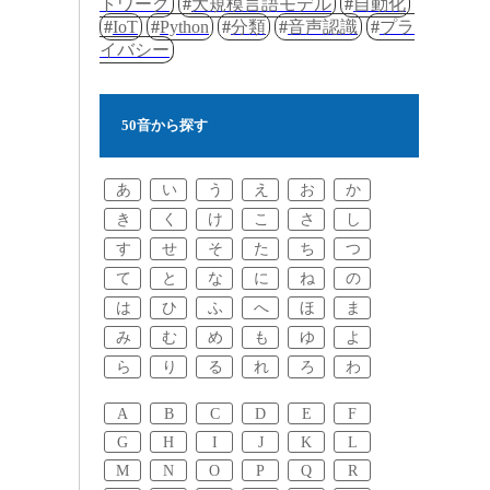
トワーク
大規模言語モデル
自動化
IoT
Python
分類
音声認識
プラ
イバシー
50音から探す
あ
い
う
え
お
か
き
く
け
こ
さ
し
す
せ
そ
た
ち
つ
て
と
な
に
ね
の
は
ひ
ふ
へ
ほ
ま
み
む
め
も
ゆ
よ
ら
り
る
れ
ろ
わ
A
B
C
D
E
F
G
H
I
J
K
L
M
N
O
P
Q
R