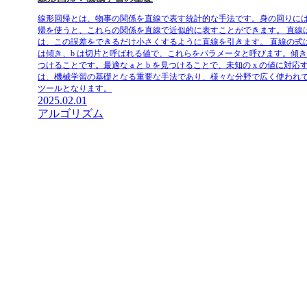
線形回帰とは、物事の関係を直線で表す統計的な手法です。身の回りに
帰を使うと、これらの関係を直線で近似的に表すことができます。 直
は、この誤差をできるだけ小さくするように直線を引きます。 直線の式は、
は傾き、b は切片と呼ばれる値で、これらをパラメータと呼びます。傾き a 
つけることです。最適な a と b を見つけることで、未知の x の値
は、機械学習の基礎となる重要な手法であり、様々な分野で広く使われ
ツールとなります。
2025.02.01
アルゴリズム