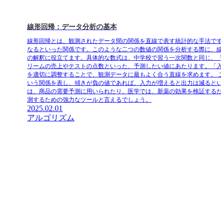
線形回帰：データ分析の基本
線形回帰とは、観測されたデータ間の関係を直線で表す統計的な手法で
なるといった関係です。このような二つの数値の関係を分析する際に、
の解釈に役立てます。具体的な数式は、中学校で習う一次関数と同じ、「出力
リームの売上やテストの点数といった、予測したい値にあたります。「
を適切に調整することで、観測データに最もよく合う直線を求めます。
いう関係を表し、傾きが負の値であれば、入力が増えると出力は減ると
は、商品の需要予測に用いられたり、医学では、新薬の効果を検証する
測するための強力なツールと言えるでしょう。
2025.02.01
アルゴリズム