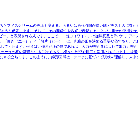
るとアイスクリームの売上も増える、あるいは勉強時間が長いほどテストの点数が
があると仮定します。そして、その関係性を数式で表現することで、将来の予測やデ
プラス ビー」と表現される式です。ここで、「出力（ワイ）」は従属変数と呼ばれ、アイ
。「傾き（エー）」と「切片（ビー）」は、直線の形を決める重要な値であり、こ
現してくれます。例えば、傾きが正の値であれば、入力が増えるにつれて出力も増え
、データ分析の基礎となる手法であり、様々な分野で幅広く活用されています。経済
にも役立ちます。このように、線形回帰は、データに基づいて現状を理解し、未来