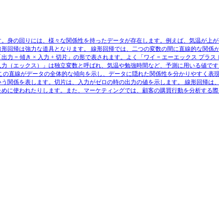
す。身の回りには、様々な関係性を持ったデータが存在します。例えば、気温が上が
線形回帰は強力な道具となります。 線形回帰では、二つの変数の間に直線的な関係
 = 傾き × 入力 + 切片」の形で表されます。よく「ワイ = エーエックス 
入力（エックス）」は独立変数と呼ばれ、気温や勉強時間など、予測に用いる値です
 この直線がデータの全体的な傾向を示し、データに隠れた関係性を分かりやすく表
いう関係を表します。切片は、入力がゼロの時の出力の値を示します。 線形回帰は
ために使われたりします。また、マーケティングでは、顧客の購買行動を分析する際