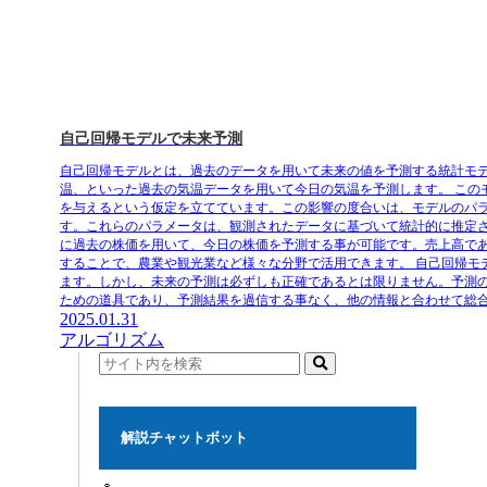
自己回帰モデルで未来予測
自己回帰モデルとは、過去のデータを用いて未来の値を予測する統計モ
温、といった過去の気温データを用いて今日の気温を予測します。 こ
を与えるという仮定を立てています。この影響の度合いは、モデルのパ
す。これらのパラメータは、観測されたデータに基づいて統計的に推定
に過去の株価を用いて、今日の株価を予測する事が可能です。売上高で
することで、農業や観光業など様々な分野で活用できます。 自己回帰
ます。しかし、未来の予測は必ずしも正確であるとは限りません。予測
ための道具であり、予測結果を過信する事なく、他の情報と合わせて総
2025.01.31
アルゴリズム
解説チャットボット