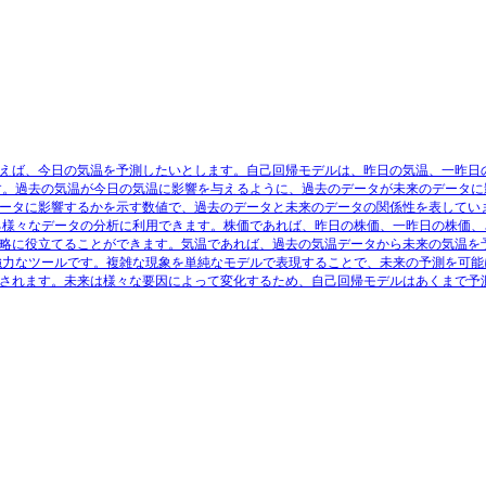
えば、今日の気温を予測したいとします。自己回帰モデルは、昨日の気温、一昨日
す。過去の気温が今日の気温に影響を与えるように、過去のデータが未来のデータに
ータに影響するかを示す数値で、過去のデータと未来のデータの関係性を表してい
る様々なデータの分析に利用できます。株価であれば、昨日の株価、一昨日の株価、
略に役立てることができます。気温であれば、過去の気温データから未来の気温を
強力なツールです。複雑な現象を単純なモデルで表現することで、未来の予測を可能
されます。未来は様々な要因によって変化するため、自己回帰モデルはあくまで予