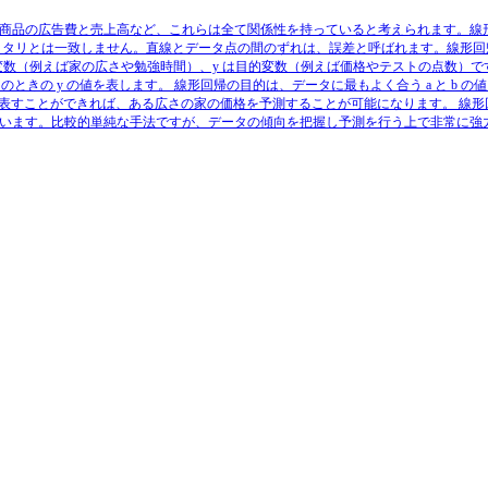
商品の広告費と売上高など、これらは全て関係性を持っていると考えられます。線
ッタリとは一致しません。直線とデータ点の間のずれは、誤差と呼ばれます。線形回
説明変数（例えば家の広さや勉強時間）、y は目的変数（例えば価格やテストの点数）で
のときの y の値を表します。 線形回帰の目的は、データに最もよく合う a と b の
回帰で表すことができれば、ある広さの家の価格を予測することが可能になります。 線形
います。比較的単純な手法ですが、データの傾向を把握し予測を行う上で非常に強