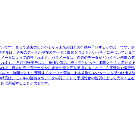
デルです。まるで過去の自分の姿から未来の自分の行動を予想するかのようです。例
のモデルは、過去のデータが現在のデータに影響を与えるという考えに基づいていま
ラメータによって調整されます。パラメータは、過去のデータがどれくらい未来のデ
されます。 自己回帰モデルは、株価や気温、売上高といった、時間とともに変化す
あれば、過去の売上高データから未来の売上高を予測することで、在庫管理や販売戦
モデルは、時間とともに変動するデータの背後にある規則性やパターンを見つけ出す
の精度は、モデルの複雑さやデータの質、そして予測対象の性質によって大きく左右
合的に判断することが大切です。