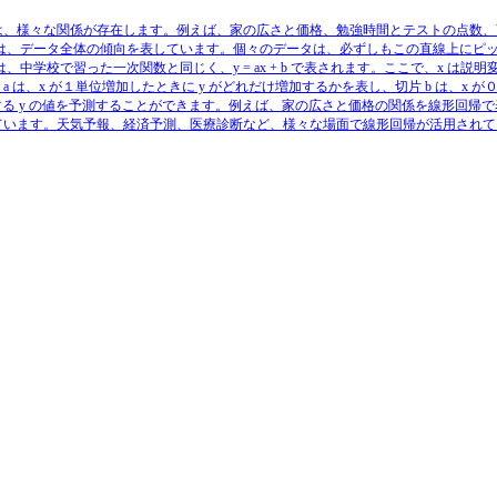
は、様々な関係が存在します。例えば、家の広さと価格、勉強時間とテストの点数、
線は、データ全体の傾向を表しています。個々のデータは、必ずしもこの直線上にピ
中学校で習った一次関数と同じく、y = ax + b で表されます。ここで、x は
は、x が１単位増加したときに y がどれだけ増加するかを表し、切片 b は、x が０
に対応する y の値を予測することができます。例えば、家の広さと価格の関係を線形
ています。天気予報、経済予測、医療診断など、様々な場面で線形回帰が活用されて