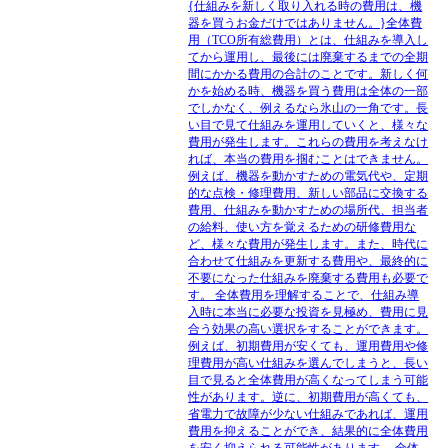
{仕組みを新しく取り入れる時の費用は、機
器を買うお金だけではありません。}全体費
用（TCO所有総費用）とは、仕組みを導入し
てから運用し、最後には廃棄するまでの全期
間にかかる費用の合計のことです。新しく何
かを始める時、機器を買う費用は全体の一部
でしかなく、例えるなら氷山の一角です。長
い目で見て仕組みを運用していくと、様々な
費用が発生します。これらの費用を考えなけ
れば、本当の費用を掴むことはできません。
例えば、機器を動かすための電気代や、定期
的な点検・修理費用、新しい部品に交換する
費用、仕組みを動かすための場所代、担当者
の給料、使い方を覚えるための研修費用な
ど、様々な費用が発生します。また、時代に
合わせて仕組みを更新する費用や、最終的に
不要になった仕組みを廃棄する費用も必要で
す。 全体費用を理解することで、仕組み導
入時に本当に必要な投資を見極め、費用に見
合う効果の高い選択をすることができます。
例えば、初期費用が安くても、運用費用や修
理費用が高い仕組みを選んでしまうと、長い
目で見ると全体費用が高くなってしまう可能
性があります。逆に、初期費用が高くても、
省電力で故障が少ない仕組みであれば、運用
費用を抑えることができ、結果的に全体費用
を安く抑えられる可能性があります。 全体