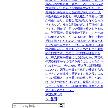
場合には、関係する部署との連携方法や、担
当者への教育内容、発生しうるトラブルへの
対処法など、あらゆる場面を想定した上で、
具体的な手順を定める必要があります。 具
体性の検証を怠ると、導入後に予期せぬ作業
が発生したり、必要な資源が足りなくなった
りするなど、様々な問題が起こる可能性があ
ります。例えば、新しい機器を導入したもの
の、設置場所の電源容量が不足していたため
に稼働できなかった、あるいは、新しい業務
手順を導入したものの、担当者への教育が不
十分で混乱が生じた、といった事態は、具体
性の検証が不十分であったために起こる典型
的な問題です。このような問題が発生する
と、導入費用が無駄になるばかりか、業務の
停滞や顧客からの信頼を失うことにも繋がり
かねません。 そのため、導入前の計画段階
において、関係者全員で具体性の検証を入念
に行うことが非常に重要です。導入後のスム
ーズな運用と、期待通りの成果を得るために
は、机上の計画だけでなく、現場の現実をし
っかりと見据えた、具体的な検証作業が不可
欠と言えるでしょう。
2025.01.31
AI活用