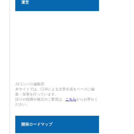
運営
AIコンパス編集部
本サイトでは、LLMによる文章生成をベースに編
集・加筆を行っています。
誤りの指摘や修正のご要望は、
こちら
からお寄せく
ださい。
開発ロードマップ