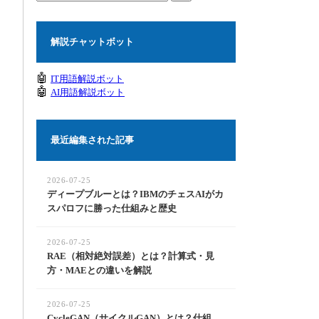
解説チャットボット
🤖
IT用語解説ボット
🤖
AI用語解説ボット
最近編集された記事
2026-07-25
ディープブルーとは？IBMのチェスAIがカ
スパロフに勝った仕組みと歴史
2026-07-25
RAE（相対絶対誤差）とは？計算式・見
方・MAEとの違いを解説
2026-07-25
CycleGAN（サイクルGAN）とは？仕組