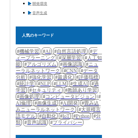
開発環境
音声生成
人気のキーワード
機械学習
AI
自然言語処理
デ
ィープラーニング
深層学習
人工知
能
アルゴリズム
画像認識
ニュ
ーラルネットワーク
CNN
データ
分析
強化学習
最適化
評価指標
統計学
NLP
LLM
生成AI
過
学習
セキュリティ
教師あり学習
画像処理
コンピュータビジョン
AI倫理
画像生成
AI開発
畳み込
みニューラルネットワーク
大規模言
語モデル
自動化
IoT
Python
分
類
音声認識
プライバシー