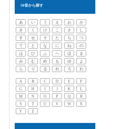
50音から探す
あ
い
う
え
お
か
き
く
け
こ
さ
し
す
せ
そ
た
ち
つ
て
と
な
に
ね
の
は
ひ
ふ
へ
ほ
ま
み
む
め
も
ゆ
よ
ら
り
る
れ
ろ
わ
A
B
C
D
E
F
G
H
I
J
K
L
M
N
O
P
Q
R
S
T
U
V
W
X
Y
Z