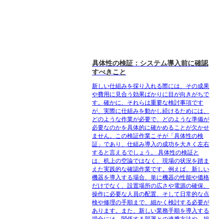
具体性の検証：システム導入前に確認
すべきこと
新しい仕組みを採り入れる際には、その成果
や費用に見合う効果ばかりに目が向きがちで
す。確かに、それらは重要な検討事項です
が、実際に仕組みを動かし続けるためには、
どのような作業が必要で、どのような準備が
必要なのかを具体的に確かめることが欠かせ
ません。この検証作業こそが「具体性の検
証」であり、仕組み導入の成功を大きく左右
すると言えるでしょう。 具体性の検証と
は、机上の空論ではなく、現場の状況を踏ま
えた実践的な確認作業です。例えば、新しい
機器を導入する場合、単に機器の性能や価格
だけでなく、設置場所の広さや電源の確保、
操作に必要な人員の配置、そして日常的な点
検や修理の手順まで、細かく検討する必要が
あります。また、新しい業務手順を導入する