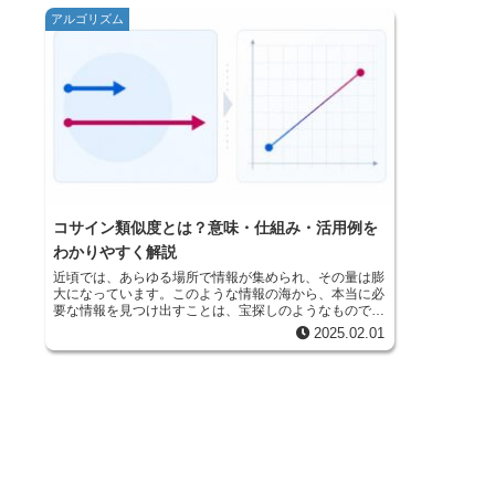
アルゴリズム
コサイン類似度とは？意味・仕組み・活用例を
わかりやすく解説
近頃では、あらゆる場所で情報が集められ、その量は膨
大になっています。このような情報の海から、本当に必
要な情報を見つけ出すことは、宝探しのようなもので
す。情報をうまく活用するためには、情報同士がどのよ
2025.02.01
うに繋がっているのか、どれくらい似ているのかを理解
することが大切です。情報間の関係性を明らかにする手
法の一つが、「コサイン類似度」です。この手法は、異
なる情報を比較し、その類似性を数値で表すことができ
ます。 コサイン類似度は、二つの情報を矢印のような
もの（ベクトル）として捉えます。そして、これらの矢
印が作る角度のコサイン（余弦）を計算することで、類
似度を測ります。もし二つの情報が全く同じであれば、
矢印は同じ方向を向き、角度は０度になります。この時
のコサインは１となり、類似度は最大になります。逆