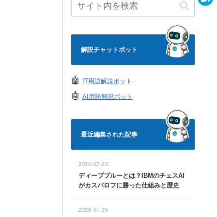
e
a
H
c
a
e
t
解説チャットボット
b
e
o
n
🤖
IT用語解説ボット
o
a
🤖
AI用語解説ボット
k
最近編集された記事
2026-07-25
ディープブルーとは？IBMのチェスAI
がカスパロフに勝った仕組みと歴史
2026-07-25