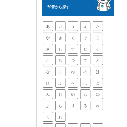
50音から探す
あ
い
う
え
お
か
き
く
け
こ
さ
し
す
せ
そ
た
ち
つ
て
と
な
に
ね
の
は
ひ
ふ
へ
ほ
ま
み
む
め
も
ゆ
よ
ら
り
る
れ
ろ
わ