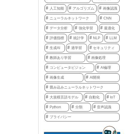
人工知能
アルゴリズム
画像認識
ニューラルネットワーク
CNN
データ分析
強化学習
最適化
評価指標
統計学
NLP
LLM
生成AI
過学習
セキュリティ
教師あり学習
画像処理
コンピュータビジョン
AI倫理
画像生成
AI開発
畳み込みニューラルネットワーク
大規模言語モデル
自動化
IoT
Python
分類
音声認識
プライバシー