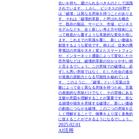
合いを持ち、避けられるべきものとして認識
されています。 しかし、ビジネスの分野で
は「破壊」は異なる意味を持つことがありま
す。それは「破壊的革新」と呼ばれる概念
で、既存の製品、サービス、市場、ビジネス
モデルなどを、全く新しい考え方や技術によ
って根底から覆すような革新的な変化を指し
ます。これまでの常識を覆し、新しい価値を
創造するような変化です。例えば、従来の携
帯電話の市場を大きく変えたスマートフォン
や、インターネット通販によって変化した小
売市場などは、破壊的革新の分かりやすい例
と言えるでしょう。この意味での破壊は、必
ずしも悪い意味ではなく、むしろ社会の進歩
や発展の原動力となる可能性を秘めていま
す。 このように、「破壊」という言葉は文
脈によって全く異なる意味を持つため、言葉
の表面的な意味だけでなく、その背後にある
文脈や意図を理解することが重要です。単な
る崩壊や損失を意味する破壊と、新しい価値
の創造につながる破壊。この二つの意味を正
しく理解することで、物事をより深く多角的
に捉えることができるようになるでしょう。
2025.02.01
AI活用