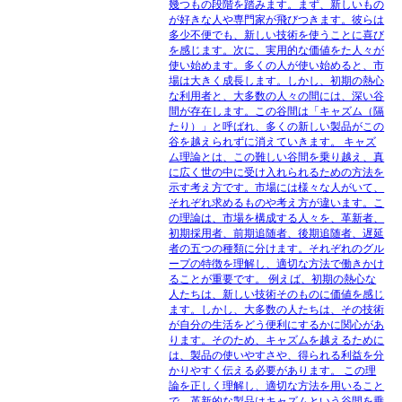
幾つもの段階を踏みます。まず、新しいもの
が好きな人や専門家が飛びつきます。彼らは
多少不便でも、新しい技術を使うことに喜び
を感じます。次に、実用的な価値をた人々が
使い始めます。多くの人が使い始めると、市
場は大きく成長します。しかし、初期の熱心
な利用者と、大多数の人々の間には、深い谷
間が存在します。この谷間は「キャズム（隔
たり）」と呼ばれ、多くの新しい製品がこの
谷を越えられずに消えていきます。 キャズ
ム理論とは、この難しい谷間を乗り越え、真
に広く世の中に受け入れられるための方法を
示す考え方です。市場には様々な人がいて、
それぞれ求めるものや考え方が違います。こ
の理論は、市場を構成する人々を、革新者、
初期採用者、前期追随者、後期追随者、遅延
者の五つの種類に分けます。それぞれのグル
ープの特徴を理解し、適切な方法で働きかけ
ることが重要です。 例えば、初期の熱心な
人たちは、新しい技術そのものに価値を感じ
ます。しかし、大多数の人たちは、その技術
が自分の生活をどう便利にするかに関心があ
ります。そのため、キャズムを越えるために
は、製品の使いやすさや、得られる利益を分
かりやすく伝える必要があります。 この理
論を正しく理解し、適切な方法を用いること
で、革新的な製品はキャズムという谷間を乗