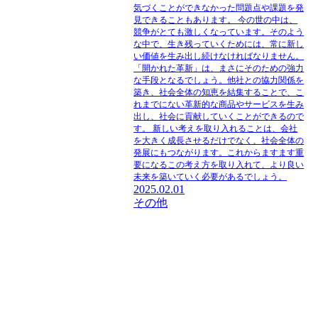
気づくことができなかった問題点や課題を発
見できることもあります。 今の世の中は、
競争がとても激しくなっています。そのよう
な中で、生き残っていくためには、常に新し
い価値を生み出し続けなければなりません。
「開かれた革新」は、まさにそのための強力
な手段となるでしょう。他社との協力関係を
築き、社会全体の知恵を結集することで、こ
れまでにない革新的な商品やサービスを生み
出し、社会に貢献していくことができるので
す。 新しい考えを取り入れることは、会社
を大きく成長させるだけでなく、社会全体の
発展にもつながります。これからますます重
要になるこの考え方を取り入れて、より良い
未来を築いていく必要があるでしょう。
2025.02.01
その他