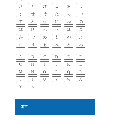
き
く
け
こ
さ
し
す
せ
そ
た
ち
つ
て
と
な
に
ね
の
は
ひ
ふ
へ
ほ
ま
み
む
め
も
ゆ
よ
ら
り
る
れ
ろ
わ
A
B
C
D
E
F
G
H
I
J
K
L
M
N
O
P
Q
R
S
T
U
V
W
X
Y
Z
運営