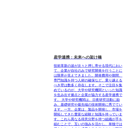
産学連携：未来への架け橋
技術革新の波が次々と押し寄せる現代におい
て、企業が自社のみで研究開発を行うことに
は限界が見えてきました。開発費用や期間、
専門知識を持つ人材の確保など、乗り越える
べき壁は数多く存在します。そこで注目を集
めているのが、大学や研究機関といった知識
を生み出す拠点と企業が協力する産学連携で
す。 大学や研究機関は、日夜研究活動に励
み、基礎研究や最先端の技術開発に秀でてい
ます。一方、企業は、製品を開発し、市場を
開拓してきた豊富な経験と知識を持っていま
す。これら異なる得意分野を持つ組織が手を
組むことで、互いの強みを活かし、単独では