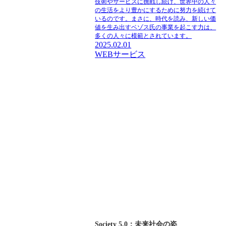
技術やサービスに挑戦し続け、世界中の人々
の生活をより豊かにするために努力を続けて
いるのです。まさに、時代を読み、新しい価
値を生み出すベゾス氏の事業を起こす力は、
多くの人々に模範とされています。
2025.02.01
WEBサービス
Society 5.0：未来社会の姿