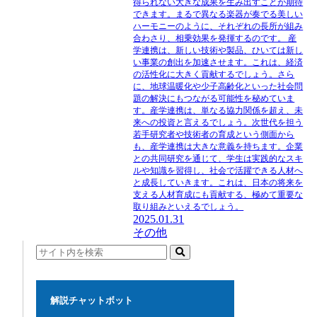
得られない大きな成果を生み出すことが期待
できます。まるで異なる楽器が奏でる美しい
ハーモニーのように、それぞれの長所が組み
合わさり、相乗効果を発揮するのです。 産
学連携は、新しい技術や製品、ひいては新し
い事業の創出を加速させます。これは、経済
の活性化に大きく貢献するでしょう。さら
に、地球温暖化や少子高齢化といった社会問
題の解決にもつながる可能性を秘めていま
す。産学連携は、単なる協力関係を超え、未
来への投資と言えるでしょう。次世代を担う
若手研究者や技術者の育成という側面から
も、産学連携は大きな意義を持ちます。企業
との共同研究を通じて、学生は実践的なスキ
ルや知識を習得し、社会で活躍できる人材へ
と成長していきます。これは、日本の将来を
支える人材育成にも貢献する、極めて重要な
取り組みといえるでしょう。
2025.01.31
その他
解説チャットボット