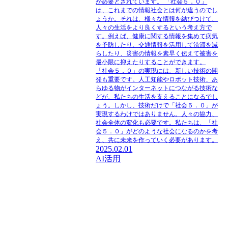
が必要とされています。 「社会５．０」
は、これまでの情報社会とは何が違うのでし
ょうか。それは、様々な情報を結びつけて、
人々の生活をより良くするという考え方で
す。例えば、健康に関する情報を集めて病気
を予防したり、交通情報を活用して渋滞を減
らしたり、災害の情報を素早く伝えて被害を
最小限に抑えたりすることができます。
「社会５．０」の実現には、新しい技術の開
発も重要です。人工知能やロボット技術、あ
らゆる物がインターネットにつながる技術な
どが、私たちの生活を支えることになるでし
ょう。しかし、技術だけで「社会５．０」が
実現するわけではありません。人々の協力、
社会全体の変化も必要です。私たちは、「社
会５．０」がどのような社会になるのかを考
え、共に未来を作っていく必要があります。
2025.02.01
AI活用