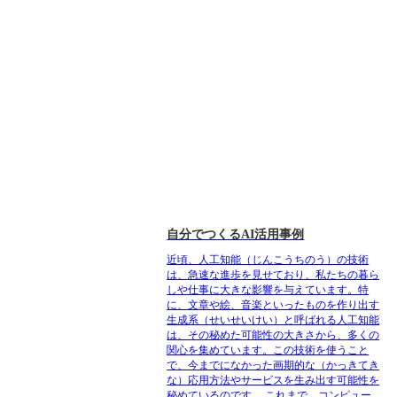
自分でつくるAI活用事例
近頃、人工知能（じんこうちのう）の技術
は、急速な進歩を見せており、私たちの暮ら
しや仕事に大きな影響を与えています。特
に、文章や絵、音楽といったものを作り出す
生成系（せいせいけい）と呼ばれる人工知能
は、その秘めた可能性の大きさから、多くの
関心を集めています。この技術を使うこと
で、今までになかった画期的な（かっきてき
な）応用方法やサービスを生み出す可能性を
秘めているのです。 これまで、コンピュー