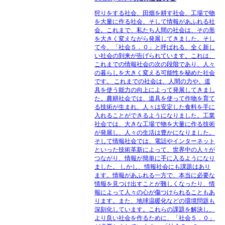
狩りをする社会、田畑を耕す社会、工場で物
を大量に作る社会、そして情報があふれる社
会。これまで、私たち人間の社会は、その形
を大きく変えながら発展してきました。そし
て今、「社会５．０」と呼ばれる、全く新し
い社会の到来が告げられています。これは、
これまでの情報社会の次の段階であり、人々
の暮らしを大きく変える可能性を秘めた社会
です。 これまでの社会は、人間の力や、道
具を使う能力の向上によって発展してきまし
た。農耕社会では、道具を使って作物を育て
る技術が生まれ、人々は安定した食料を手に
入れることができるようになりました。工業
社会では、大きな工場で物を大量に作る技術
が発展し、人々の生活は豊かになりました。
そして情報社会では、電話やインターネット
といった技術革新によって、世界中の人々が
つながり、情報が簡単に手に入るようになり
ました。 しかし、情報社会にも課題はあり
ます。情報があふれる一方で、本当に必要な
情報を見つけ出すことが難しくなったり、情
報によって人々の心が傷つけられることもあ
ります。また、地球温暖化などの環境問題も
深刻化しています。これらの課題を解決し、
より良い社会を作るために、「社会５．０」