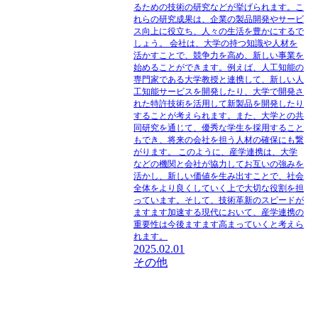
るための技術の研究などが挙げられます。こ
れらの研究成果は、企業の製品開発やサービ
ス向上に役立ち、人々の生活を豊かにするで
しょう。 会社は、大学の持つ知識や人材を
活かすことで、競争力を高め、新しい事業を
始めることができます。例えば、人工知能の
専門家である大学教授と連携して、新しい人
工知能サービスを開発したり、大学で開発さ
れた特許技術を活用して新製品を開発したり
することが考えられます。また、大学との共
同研究を通じて、優秀な学生を採用すること
もでき、将来の会社を担う人材の確保にも繋
がります。 このように、産学連携は、大学
などの機関と会社が協力してお互いの強みを
活かし、新しい価値を生み出すことで、社会
全体をより良くしていく上で大切な役割を担
っています。そして、技術革新のスピードが
ますます加速する現代において、産学連携の
重要性は今後ますます高まっていくと考えら
れます。
2025.02.01
その他