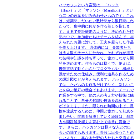
ハッカソンという言葉は、「ハック
（Hack）」と「マラソン（Marathon）」とい
う二つの言葉を組み合わせたものです。これ
は、短期間、だいたい数時間から数日間にわ
たって、集中的に何かを作る催しを指しま
す。まるで長距離走のように、決められた時
間の中で、参加者たちはチームを組んで、与
えられたお題に対して、工夫を凝らした作品
を作り上げます。 具体的には、参加者たち
は少人数のチームに分かれ、それぞれが得意
な技術や知識を持ち寄って、協力しながら開
発を進めます。作るものは様々で、例えば、
携帯電話で動く小さなプログラムや、機械を
動かすための仕組み、便利な道具を作るため
の設計図などが考えられます。 ハッカソン
では、ただものを作るだけでなく、新しいこ
とを学ぶ絶好の機会でもあります。チームで
作業をする中で、他の人の考え方や技術に触
れることで、自分の知識や技術を高めること
ができます。また、限られた時間の中で、目
標を達成するために、仲間と協力して知恵を
出し合い、問題を解決していく経験は、創造
力や問題解決能力を育む上で非常に貴重で
す。 さらに、ハッカソンは様々な人との出
会いの場でもあります。普段は出会うことの
ないような、異なる分野の人たちと交流する