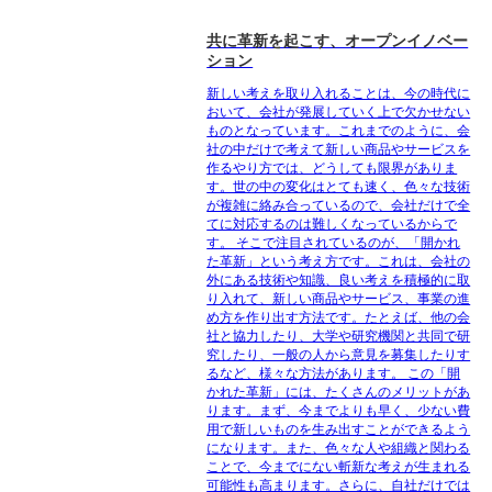
共に革新を起こす、オープンイノベー
ション
新しい考えを取り入れることは、今の時代に
おいて、会社が発展していく上で欠かせない
ものとなっています。これまでのように、会
社の中だけで考えて新しい商品やサービスを
作るやり方では、どうしても限界がありま
す。世の中の変化はとても速く、色々な技術
が複雑に絡み合っているので、会社だけで全
てに対応するのは難しくなっているからで
す。 そこで注目されているのが、「開かれ
た革新」という考え方です。これは、会社の
外にある技術や知識、良い考えを積極的に取
り入れて、新しい商品やサービス、事業の進
め方を作り出す方法です。たとえば、他の会
社と協力したり、大学や研究機関と共同で研
究したり、一般の人から意見を募集したりす
るなど、様々な方法があります。 この「開
かれた革新」には、たくさんのメリットがあ
ります。まず、今までよりも早く、少ない費
用で新しいものを生み出すことができるよう
になります。また、色々な人や組織と関わる
ことで、今までにない斬新な考えが生まれる
可能性も高まります。さらに、自社だけでは