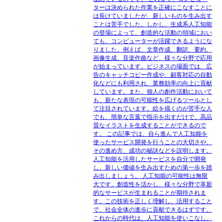
ターは決められた作業を正確にこなすことに
は長けていましたが、新しいものを生み出す
ことは苦手でした。しかし、生成系人工知能
の登場によって、創造的な活動の領域におい
ても、コンピューターが活躍できるようにな
りました。例えば、文章作成、翻訳、要約、
画像生成、音楽作曲など、様々な分野で応用
が始まっています。ビジネスの場面では、広
告のキャッチコピー作成や、顧客対応の自動
化などにも利用され、業務効率の向上に貢献
しています。また、個人の創作活動において
も、新たな表現の可能性を広げるツールとし
て注目されています。絵を描くのが苦手な人
でも、簡単な言葉で指示を出すだけで、高品
質なイラストを生成することができるので
す。 この記事では、自ら進んで人工知能を
使ったサービス開発を行うことの大切さや、
その進め方、成功の秘訣などを説明します。
人工知能を活用したサービスを自分で開発
し、新しい価値を生み出すための第一歩を踏
み出しましょう。 人工知能の可能性は無限
大です。創造性を活かし、様々な分野で革新
的なサービスが生まれることが期待されま
す。この技術を正しく理解し、活用すること
で、社会全体の進歩に貢献できるはずです。
これからの時代は、人工知能を使いこなし、