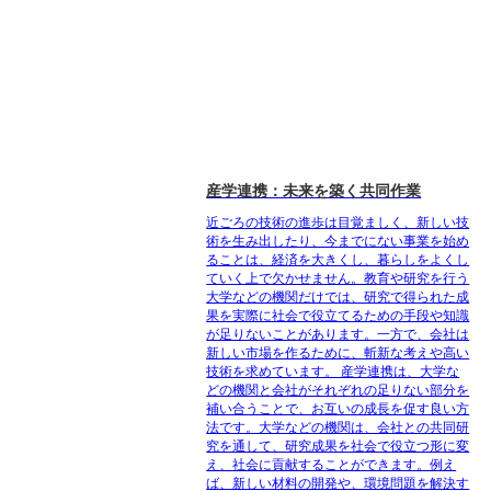
産学連携：未来を築く共同作業
近ごろの技術の進歩は目覚ましく、新しい技
術を生み出したり、今までにない事業を始め
ることは、経済を大きくし、暮らしをよくし
ていく上で欠かせません。教育や研究を行う
大学などの機関だけでは、研究で得られた成
果を実際に社会で役立てるための手段や知識
が足りないことがあります。一方で、会社は
新しい市場を作るために、斬新な考えや高い
技術を求めています。 産学連携は、大学な
どの機関と会社がそれぞれの足りない部分を
補い合うことで、お互いの成長を促す良い方
法です。大学などの機関は、会社との共同研
究を通して、研究成果を社会で役立つ形に変
え、社会に貢献することができます。例え
ば、新しい材料の開発や、環境問題を解決す