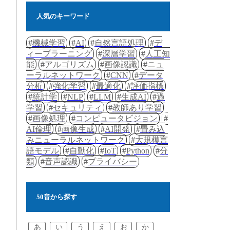
人気のキーワード
機械学習
AI
自然言語処理
デ
ィープラーニング
深層学習
人工知
能
アルゴリズム
画像認識
ニュ
ーラルネットワーク
CNN
データ
分析
強化学習
最適化
評価指標
統計学
NLP
LLM
生成AI
過
学習
セキュリティ
教師あり学習
画像処理
コンピュータビジョン
AI倫理
画像生成
AI開発
畳み込
みニューラルネットワーク
大規模言
語モデル
自動化
IoT
Python
分
類
音声認識
プライバシー
50音から探す
あ
い
う
え
お
か