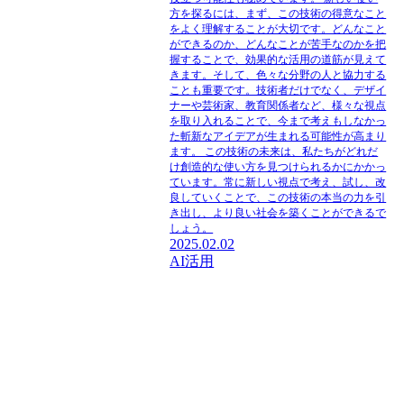
方を探るには、まず、この技術の得意なこと
をよく理解することが大切です。どんなこと
ができるのか、どんなことが苦手なのかを把
握することで、効果的な活用の道筋が見えて
きます。そして、色々な分野の人と協力する
ことも重要です。技術者だけでなく、デザイ
ナーや芸術家、教育関係者など、様々な視点
を取り入れることで、今まで考えもしなかっ
た斬新なアイデアが生まれる可能性が高まり
ます。 この技術の未来は、私たちがどれだ
け創造的な使い方を見つけられるかにかかっ
ています。常に新しい視点で考え、試し、改
良していくことで、この技術の本当の力を引
き出し、より良い社会を築くことができるで
しょう。
2025.02.02
AI活用