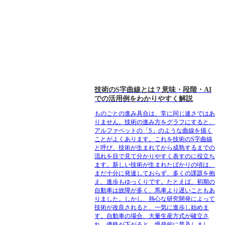
技術のS字曲線とは？意味・段階・AI
での活用例をわかりやすく解説
ものごとの進み具合は、常に同じ速さではあ
りません。技術の進み方をグラフにすると、
アルファベットの「S」のような曲線を描く
ことがよくあります。これを技術のS字曲線
と呼び、技術が生まれてから成熟するまでの
流れを目で見て分かりやすく表すのに役立ち
ます。新しい技術が生まれたばかりの頃は、
まだ十分に発達しておらず、多くの課題を抱
え、進歩もゆっくりです。たとえば、初期の
自動車は故障が多く、馬車より遅いこともあ
りました。しかし、熱心な研究開発によって
技術が改良されると、一気に進歩し始めま
す。自動車の場合、大量生産方式が確立さ
れ、価格が下がると、爆発的に普及しまし