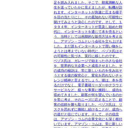
足を踏み入れました。そこで、順風満帆な人
生を送っていたかに見えましたが、転機が訪
れます。インターネットが急速に広まる様子
を目の当たりにし、その底知れない可能性に
賭けてみようと決心したのです。そして、１
９９４年、インターネットが普及し始めた時
代に、インターネットを通じて本を売るとい
う、当時としては画期的な販売方法を考え出
し、アマゾン・コムという会社を立ち上げま
した。まだ誰もインターネットで買い物をし
ようとは考えていない時代に、ベゾス氏はそ
の可能性に気づき、実行に移したのです。
ベゾス氏は、ガレージで始まった小さな会社
を、世界的な大企業へと成長させました。そ
の成功の秘訣は、常に新しいものを生み出そ
うとする彼の探究心と、変化を恐れないチャ
レンジ精神と言えるでしょう。彼は、本を売
るだけでなく、電子書籍リーダーやクラウド
サービスなど、様々な事業に挑戦し、成功を
収めてきました。顧客が何を望んでいるのか
を常に考え、そのニーズに応えることで、顧
客の信頼を勝ち取りました。ベゾス氏は、リ
スクを恐れずに挑戦し続けることが、成功へ
の道だと信じています。そして、その信念
は、アマゾン・コムの企業文化にも深く根付
いています。アマゾン・コムは、常に新しい