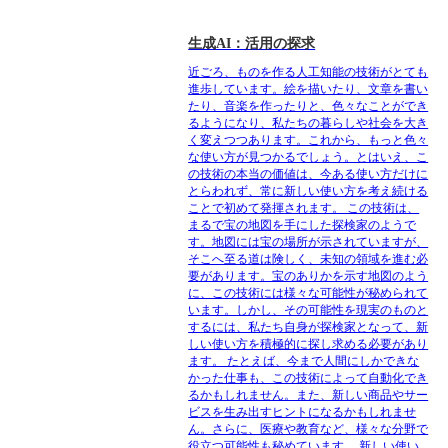
生成AI：活用の探求
近ごろ、ものを作る人工知能の技術がとても
進歩しています。絵を描いたり、文章を書い
たり、音楽を作ったりと、色々なことができ
るようになり、私たちの暮らしや社会を大き
く変えつつあります。これから、もっと色々
な使い方が見つかるでしょう。とはいえ、こ
の技術の本当の価値は、今ある使い方だけに
とらわれず、常に新しい使い方を考え続ける
ことで初めて発揮されます。 この技術は、
まるで宝の地図を手にした探検家のようで
す。地図には宝の場所が示されていますが、
そこへ至る道は険しく、未知の領域を進む必
要があります。宝のありかを示す地図のよう
に、この技術には様々な可能性が秘められて
います。しかし、その可能性を現実のものと
するには、私たち自身が探検家となって、新
しい使い方を積極的に探し求める必要があり
ます。 たとえば、今まで人間にしかできな
かった仕事も、この技術によって自動化でき
るかもしれません。また、新しい商品やサー
ビスを生み出すヒントになるかもしれませ
ん。さらに、医療や教育など、様々な分野で
役立つ可能性も秘めています。 新しい使い