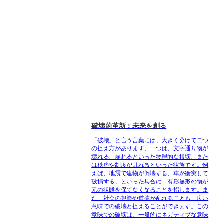
破壊的革新：未来を創る
「破壊」と言う言葉には、大きく分けて二つ
の捉え方があります。一つは、文字通り物が
壊れる、崩れるといった物理的な損壊、また
は秩序や制度が乱れるといった状態です。例
えば、地震で建物が倒壊する、車が衝突して
破損する、といった具合に、有形無形の物が
元の状態を保てなくなることを指します。ま
た、社会の規範や道徳が乱れることも、広い
意味での破壊と捉えることができます。この
意味での破壊は、一般的にネガティブな意味