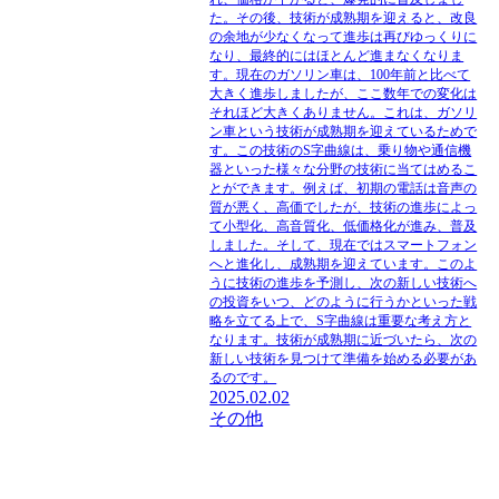
た。その後、技術が成熟期を迎えると、改良
の余地が少なくなって進歩は再びゆっくりに
なり、最終的にはほとんど進まなくなりま
す。現在のガソリン車は、100年前と比べて
大きく進歩しましたが、ここ数年での変化は
それほど大きくありません。これは、ガソリ
ン車という技術が成熟期を迎えているためで
す。この技術のS字曲線は、乗り物や通信機
器といった様々な分野の技術に当てはめるこ
とができます。例えば、初期の電話は音声の
質が悪く、高価でしたが、技術の進歩によっ
て小型化、高音質化、低価格化が進み、普及
しました。そして、現在ではスマートフォン
へと進化し、成熟期を迎えています。このよ
うに技術の進歩を予測し、次の新しい技術へ
の投資をいつ、どのように行うかといった戦
略を立てる上で、S字曲線は重要な考え方と
なります。技術が成熟期に近づいたら、次の
新しい技術を見つけて準備を始める必要があ
るのです。
2025.02.02
その他