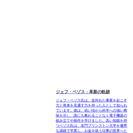
ジェフ・ベゾス：革新の軌跡
ジェフ・ベゾス氏は、並外れた事業を起こす
力と将来を見通す力を持った人として知られ
ています。彼は、幼い頃から科学への強い興
味を示し、誰にも教わることなく電子機器の
組み立てや操作を学びました。高い知能を持
つベゾス氏は、名門プリンストン大学を優秀
な成績で卒業し、お金を扱う仕事の世界へと