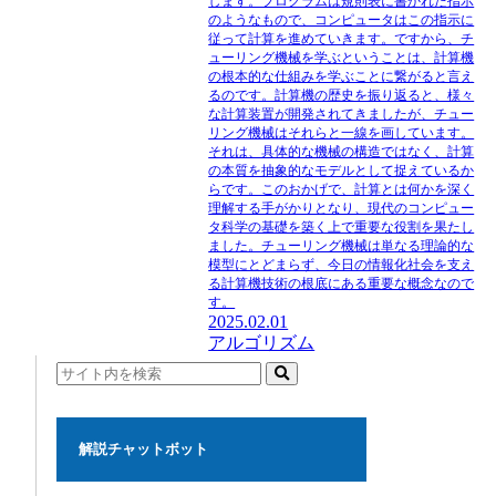
します。プログラムは規則表に書かれた指示
のようなもので、コンピュータはこの指示に
従って計算を進めていきます。ですから、チ
ューリング機械を学ぶということは、計算機
の根本的な仕組みを学ぶことに繋がると言え
るのです。計算機の歴史を振り返ると、様々
な計算装置が開発されてきましたが、チュー
リング機械はそれらと一線を画しています。
それは、具体的な機械の構造ではなく、計算
の本質を抽象的なモデルとして捉えているか
らです。このおかげで、計算とは何かを深く
理解する手がかりとなり、現代のコンピュー
タ科学の基礎を築く上で重要な役割を果たし
ました。チューリング機械は単なる理論的な
模型にとどまらず、今日の情報化社会を支え
る計算機技術の根底にある重要な概念なので
す。
2025.02.01
アルゴリズム
解説チャットボット