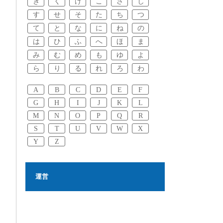
き
く
け
こ
さ
し
す
せ
そ
た
ち
つ
て
と
な
に
ね
の
は
ひ
ふ
へ
ほ
ま
み
む
め
も
ゆ
よ
ら
り
る
れ
ろ
わ
A
B
C
D
E
F
G
H
I
J
K
L
M
N
O
P
Q
R
S
T
U
V
W
X
Y
Z
運営