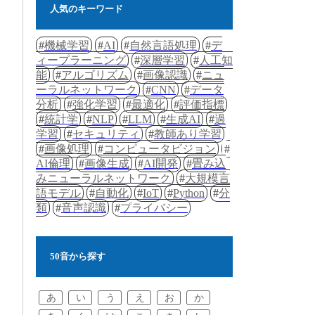
人気のキーワード
機械学習
AI
自然言語処理
デ
ィープラーニング
深層学習
人工知
能
アルゴリズム
画像認識
ニュ
ーラルネットワーク
CNN
データ
分析
強化学習
最適化
評価指標
統計学
NLP
LLM
生成AI
過
学習
セキュリティ
教師あり学習
画像処理
コンピュータビジョン
AI倫理
画像生成
AI開発
畳み込
みニューラルネットワーク
大規模言
語モデル
自動化
IoT
Python
分
類
音声認識
プライバシー
50音から探す
あ
い
う
え
お
か