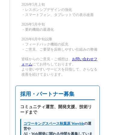
2026年5月上旬
・レスポンシブデザインの強化
・スマートフォン、タブレットでの表示改善
2026年5月中旬
・要約機能の最適化
2026年6月中旬以降
・フィードバック機能の拡充
・ご意見、ご要望を反映しやすい仕組みの整備
皆様からのご意見・ご感想は、
お問い合わせフ
ォーム
にてお待ちしております。
より使いやすいサービスを目指して、さらなる
改善を続けてまいります。
採用・パートナー募集
コミュニティ運営、開発支援、技術リ
ードまで
コワーキングスペース秋葉原 Weeyble
の運
営や
AI・Web開発に関わる仲間を募集していま