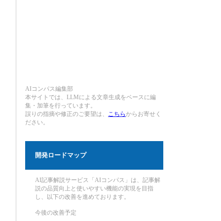
AIコンパス編集部
本サイトでは、LLMによる文章生成をベースに編
集・加筆を行っています。
誤りの指摘や修正のご要望は、
こちら
からお寄せく
ださい。
開発ロードマップ
AI記事解説サービス「AIコンパス」は、記事解
説の品質向上と使いやすい機能の実現を目指
し、以下の改善を進めております。
今後の改善予定