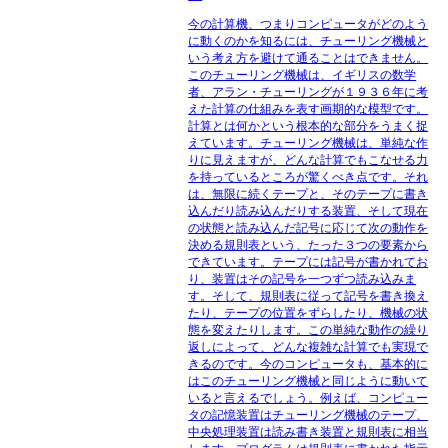
今の計算機、つまりコンピュータがどのよう
に動くのかを知るには、チューリング機械と
いう考え方を避けて通ることはできません。
このチューリング機械は、イギリスの数学
者、アラン・チューリングが１９３６年に考
えた計算の仕組みを表す画期的な模型です。
計算とは何かという根本的な部分をうまく捉
えています。チューリング機械は、単純な作
りに見えますが、どんな計算でもこなせる力
を持っているところが驚くべき点です。それ
は、無限に続くテープと、そのテープに書き
込んだり読み込んだりする装置、そして現在
の状態と読み込んだ記号に応じて次の動作を
決める規則表という、たった３つの要素から
できています。テープには記号が書かれてお
り、装置はその記号を一つずつ読み込みま
す。そして、規則表に従って記号を書き換え
たり、テープの位置をずらしたり、機械の状
態を変えたりします。この単純な動作の繰り
返しによって、どんな複雑な計算でも実現で
きるのです。今のコンピュータも、基本的に
はこのチューリング機械と同じように動いて
いると言えるでしょう。例えば、コンピュー
タの記憶装置はチューリング機械のテープ、
中央処理装置は読み書き装置と規則表に相当