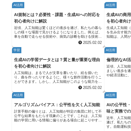
AI活用
AI活用
AI規制とは？必要性・課題・生成AIへの対応を
生成AIの商
初心者向けに解説
を初心者向
近頃、人工知能は驚くほどの進歩を遂げ、私たちの暮ら
生成人工知能
しの様々な場面で見かけるようになりました。例えば、
を生み出す能
車を自動で走らせる技術や、病気の診断を助ける技術、
知能は、人間
お客さまへのサービスなど、様々な分野で使われてお
予測を行うこ
2025.02.02
り、社会を大きく変える力を持っています。 しかし、
画像データか
人工知能の進化は良いことばかりではありません。いく
来の売上を予
学習
AI活用
つかの問題も出てきています。例えば、人工知能がどの
Ｉは、学習し
ように判断しているのかが分かりにくいことや、その判
ログラムのコ
生成AIの学習データとは？質と量が重要な理由
倫理的なAI
断が本当に公平なのかどうか、個人の情報をきちんと守
出すことができます。 文章生成ＡＩ
を初心者向けに解説
近頃、人工知
れるのか、そして誰かが悪いことに使ったり、間違った
テーマを与え
ましい進歩を
使い方をしたりする危険性など、解決しなければならな
ます。例えば
人工知能は、まるで人が文章を書いたり、絵を描いた
や経済活動に
い課題がたくさんあります。 だからこそ、人工知能が
どを人間の手
り、曲を作ったりするように、様々な創作活動を行うこ
分野で、これ
正しく発展し、安全に社会で使われるように、適切なル
ＡＩは、言葉
とができます。しかし、人工知能がこのような能力を発
てくれるので
ール作りが必要なのです。人工知能の良い点を最大限に
アルな画像や
揮するためには、何をどのように学習すればいいのかを
2025.02.02
作物の効率的
活かし、危険な点を最小限に抑えるためには、技術の進
できます。こ
教える必要があります。そのための教材となるのが、学
の生活をより
歩に合わせて、柔軟で効果的なルールが必要です。 人
も、簡単に画
習データです。人が教科書や参考書を使って勉強するよ
AI活用
AI活用
しかし、それ
工知能の開発者、利用者、そして社会全体で、この重要
に、音声生成
うに、人工知能も学習データから知識やパターンを学び
けなければな
な課題について理解を深め、共に考えていく必要があり
な自然な音声
取っていきます。 学習データは、人工知能モデルが学
アルゴリズムバイアス：公平性を欠く人工知能
AIの公平性
欠く場合があ
ます。例えば、どのような情報を人工知能に学習させる
きます。これ
習する際の教科書とも言える重要な要素です。その質と
懸念されてい
味と実務で
のか、どのようにその判断過程を分かりやすく説明する
アシスタントの音
計算手順の偏りとは、人工知能が特定の集団に対して不
量は、人工知能の性能を大きく左右します。大量のデー
能が過去のデ
のか、そしてもしも問題が起きた場合、誰が責任を取る
に、生成ＡＩ
公平な結果をもたらす現象のことです。これは、人工知
タから学習することで、人工知能はより複雑なパターン
近年、人工知
利に扱ってし
のかなど、様々な点を議論し、ルール作りに反映させる
創造的な作業
能の学習に用いる情報に偏りがある場合に起こりやすい
を理解し、より精度の高い結果を生み出すことができま
遂げ、私たち
人工知能が生
ことが大切です。また、技術は常に進化しているので、
効率を大幅に
問題です。 たとえば、顔認証の学習情報に特定の人種
す。 例えば、文章を生成する人工知能を開発する場
す。自動運転
険性も指摘されています。 だ
ルールもそれに合わせて変えていく必要があります。
性を広げるこ
が多く含まれていると、その人種に対しては高い精度で
合、大量の文章を学習データとして与えます。これらの