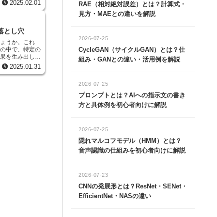
を向け、適切な対
方や感じ方を理解
2025.02.01
なくなってしまう
RAE（相対絶対誤差）とは？計算式・
地域では当たり前
報の偏りです。
見方・MAEとの違いを解説
られない場合もあ
とします。もし、
解することで、よ
多ければ、集まる
落とし穴
能を作ることがで
情報ばかりになっ
など、特別なニー
2026-07-25
情報は少なくな
しょうか。これ
とで、本当にみん
入者の様子を正し
みの中で、特定の
CycleGAN（サイクルGAN）とは？仕
できます。多様な
結果を生み出して
組み・GANとの違い・活用例を解説
、公正な人工知能
った情報で学習し
学習に用いるデー
2025.01.31
や人種だけでな
過剰に反応し、本
様々な場面で深刻
して、バランスの
見落とす可能性が
高い、そして倫理
入記録で学習した
2026-07-25
う。もし、学習デ
。多様な人材は、
特徴ばかりを重視
としたらどうなる
プロンプトとは？AIへの指示文の書き
あり、人工知能開
た予測をしてしま
習した人種に対し
のよう
方と具体例を初心者向けに解説
、学習データにあ
とは、偏見のない
です。例えば、不
識精度が低くなる
の人にとって使い
り、集めた情報の
タの特徴を、本来
めにも重要です。
らしたりする方法
起こります。つま
2026-07-25
ことで、人工知能
自体に、情報の偏
当てはまると誤っ
なるでしょう。
隠れマルコフモデル（HMM）とは？
法もあります。こ
ることで、より正
音声認識の仕組みを初心者向けに解説
能性があります。
械学習の仕組みを
の審査、病院での
る場面で、不公平
定の人種や性別、
2026-07-23
社会における公正
CNNの発展形とは？ResNet・SENet・
義の観点からも深
EfficientNet・NASの違い
に対する理解を深
です。計算手順の
影響を及ぼすの