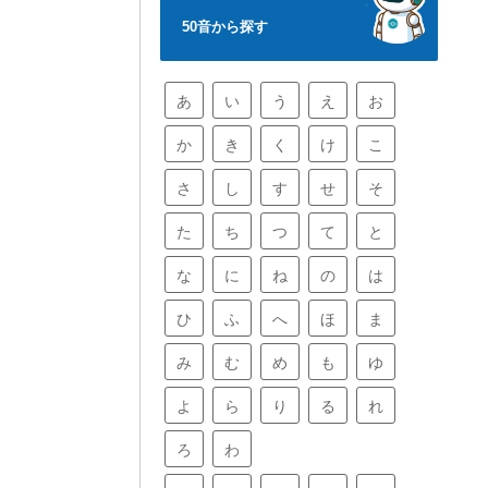
50音から探す
あ
い
う
え
お
か
き
く
け
こ
さ
し
す
せ
そ
た
ち
つ
て
と
な
に
ね
の
は
ひ
ふ
へ
ほ
ま
み
む
め
も
ゆ
よ
ら
り
る
れ
ろ
わ