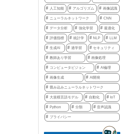
人工知能
アルゴリズム
画像認識
ニューラルネットワーク
CNN
データ分析
強化学習
最適化
評価指標
統計学
NLP
LLM
生成AI
過学習
セキュリティ
教師あり学習
画像処理
コンピュータビジョン
AI倫理
画像生成
AI開発
畳み込みニューラルネットワーク
大規模言語モデル
自動化
IoT
Python
分類
音声認識
プライバシー