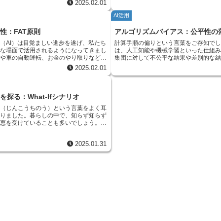
の補助、さらには金融取引におけるリスク
するためには、潜在的なリスクにも目
理的に責任ある方法で開発し、導入し、利
知能を作るためには、様々な人の考え
2025.02.01
で活用され、私たちの生活を大きく変えて
まりやすく、他の特徴を持つ情報は少
工知能は社会に大きな変化をもたらしてい
策を講じていくことが不可欠です。
とが、今、非常に重要になっています。倫
しなければなりません。例えば、ある
れます。
ということがよくあります。これが情
た技術革新は私たちの生活を便利で豊かに
AI活用
能を実現するために、様々な取り組みが行
の習慣が、別の地域では全く受け入れ
例えば、ある商品の購入記録を集めた
秘めている一方で、人工知能の利用拡大に
。その一つが、「倫理的人工知能成熟度モ
ります。このような文化的な違いを理
インターネットで商品を購入する人が
問題についても深く考える必要性が高まっ
性：FAT原則
アルゴリズムバイアス：公平性の
これは、組織が人工知能技術を倫理的に活
り多くの人にとって使いやすい人工知
情報はインターネットで購入した人の
かを評価し、改善するための枠組みを提供
きます。また、障害を持つ人や高齢者
てしまいます。お店で商品を買う人の
（AI）は目覚ましい進歩を遂げ、私たち
計算手順の偏りという言葉をご存知で
つれて、その判断や行動が公平であるか、
。このモデルは、組織が倫理的な人工知能
ズを持つ人たちの意見も取り入れるこ
り、集まった情報全体では、現実の購
々な場面で活用されるようになってきまし
は、人工知能や機械学習といった仕組
断に至ったのかを説明できるか、そしてそ
て、どの段階にあるのかを評価し、より責
なが使える人工知能を実現することが
く表していないことになります。 このような偏りは、
断や車の自動運転、お金のやり取りなど、
集団に対して不公平な結果や差別的な
らかになっているかといった点が重要にな
の高い人工知能システムを構築するため
人材を大切にする採用やチーム作りは
学習の成果に悪い影響を与えます。偏
の分野でなくてはならない役割を担ってい
しまう現象を指します。この問題は、
らを公平性、説明責任、透明性と呼び、英
2025.02.01
道を示してくれる羅針盤のような役割を果
開発の出発点と言えるでしょう。性別
た機械学習の仕組みは、偏った情報に
にAIの利用が広がるにつれて、AIをどの
タに偏りがある場合に発生しやすく、
とってＦＡＴ（ファット）と表現すること
指すのは、人々に寄り添い、社会に貢献す
く、年齢や経験、専門分野なども考慮
来は見つけるべき規則性やパターンを
きか、きちんと考える必要性も高まってい
な影響を与える可能性があります。 例として、人の顔
人工知能が社会にとって真に有益なものと
す。そのためにも、技術の進歩だけでな
取れたチームを作ることで、より質の
あります。例えば、先ほどの商品の購
の判断を助けるだけでなく、人の代わりに
を認識するシステムを考えてみましょ
、このＦＡＴの原則に基づいて開発・運用
側面にもしっかりと配慮していく必要があ
的な人工知能の開発が可能になります
場合、インターネットで購入する人の
ともできるようになってきました。そのた
ータに特定の人種が多く含まれていた
平性とは、人工知能が特
探る：What-Ifシナリオ
しょう。
革新的なアイデアを生み出す源泉でも
し、お店で購入する人の特徴を軽視し
ことなく、責任ある形で、誰にでも分かる
でしょうか。そのシステムは、多く学
団を差別することなく、全ての人に対して
発の未来を明るく照らす力となるでしょう。 こ
うかもしれません。 情報の偏りをなくす、あるいは少
能（じんこうちのう）という言葉をよく耳
がとても大切です。 この文章で
ては認識精度が高くなります。一方で
もたらすことを意味します。例えば、採用
に、様々な背景を持つ人材を集めるこ
なくするためには、様々な工夫が必要
なりました。暮らしの中で、知らず知らず
く使うための大切な考え方である「公平
まり含まれていない人種に対しては認
人工知能を利用する場合、性別や年齢、出
人工知能を作るだけでなく、より多く
足している情報を意図的に多く集めた
恩恵を受けていることも多いでしょう。例
任」「透明性」について説明します。まず
可能性があります。これは、学習デー
って差別的な判断を下さないように注意深
やすい、真に役立つ人工知能を作るた
うち、偏りを生み出している情報を減
めの商品が表示されたり、言葉を音声に変
、AIが特定の人々を差別することなく、
よりも広く一般化させてしまうことで
 説明責任とは、人工知能
多様性を尊重し、様々な才能を活かす
があります。また、機械学習の仕組み
り、実に様々な場面で活躍しています。し
しく接するようにすることです。例えば、
り、限られた情報から、全ての場合に
判断に至ったのかを明確に説明できること
は社会全体の進歩に貢献できる技術と
2025.01.31
りを修正する機能を組み込むという方
能がどのようにして答えを導き出している
用選考で、特定の性別や出身地の人々が不
て判断してしまうのです。 このような計算手順の偏り
人工知能による判断が人間の生活に大きな
のように、情報の偏りを適切に処理す
程は複雑で、まるで魔法の箱のようです。
ように注意深く設計する必要があります。
は、様々な分野で問題を引き起こす可
場合、その理由を理解することは非常に重
確で信頼性の高い予測や判断を行う機
、理解するのが難しいという問題がありま
」とは、AIの判断について、なぜそのよ
例えば、会社の採用活動や住宅ローン
ば、融資の審査で人工知能が却下した理由
作ることができるのです。
が提示する答えを信頼し、うまく活用する
ったのかを明確に説明できるようにするこ
診断など、私たちの生活に密接に関わ
れば、申請者は改善策を講じることができ
の思考過程を明らかにし、公平で信頼でき
Iが誤った判断をした場合、その原因を突
な判断につながる恐れがあります。特
ます。 そこで役に立つのが
につなげるためには、判断の過程が分かる
年齢層などに不利な結果をもたらし、
に明らかになっていることを意味します。
ったら」という仮定に基づいて検証を行う
す。最後に「透明性」とは、AIの仕組み
さを損なう可能性があるため、社会正
リズムで動作する人工知能は、その判断過
れは「もしも～だったらどうなるか」とい
誰にでも理解できるように、分かりやすく
刻な懸念事項となっています。 偏りのない公正な社会
ボックス化してしまう危険性があります。
を元に、人工知能がどのように反応するか
状態のことです。AIがどのように動いて
を実現するためには、計算手順の偏り
することで、人工知能の誤作動や偏見を発
結果を調べる方法です。例えば、入力デー
らなければ、人々はAIを信頼することが
め、適切な対策を講じることが不可欠
、信頼性の向上につながります。 この
えると、人工知能が出す答えがどう変わる
偏りがどのように発生し、どのような