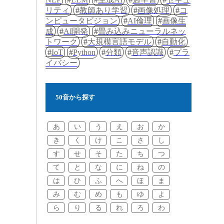
リティ
教師あり学習
画像処理
コ
ンピュータビジョン
AI倫理
画像生
成
AI開発
畳み込みニューラルネッ
トワーク
大規模言語モデル
自動化
IoT
Python
分類
音声認識
プラ
イバシー
50音から探す
あ
い
う
え
お
か
き
く
け
こ
さ
し
す
せ
そ
た
ち
つ
て
と
な
に
ね
の
は
ひ
ふ
へ
ほ
ま
み
む
め
も
ゆ
よ
ら
り
る
れ
ろ
わ