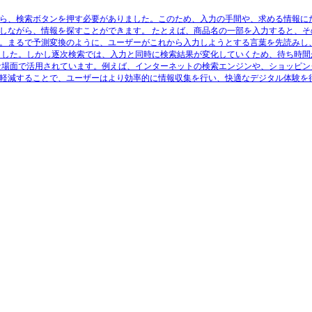
ら、検索ボタンを押す必要がありました。このため、入力の手間や、求める情報に
しながら、情報を探すことができます。 たとえば、商品名の一部を入力すると、そ
。まるで予測変換のように、ユーザーがこれから入力しようとする言葉を先読みし
ました。しかし逐次検索では、入力と同時に検索結果が変化していくため、待ち時間
な場面で活用されています。例えば、インターネットの検索エンジンや、ショッピン
軽減することで、ユーザーはより効率的に情報収集を行い、快適なデジタル体験を