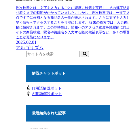
逐次検索とは、文字を入力するごとに即座に検索を実行し、その都度結
り着くまでの時間がかかっていました。しかし、逐次検索では、一文字
点ですでに候補となる商品名の一覧が表示されます。さらに文字を入力
早く情報へアクセスすることを可能にします。 従来の検索では、入力
幅に短縮されます。この即時性は、情報へのアクセス速度を飛躍的に向
イトの商品検索、駅名や路線名を入力する際の候補表示など、多くの場
ことが可能になります。
2025.02.01
アルゴリズム
解説チャットボット
🤖
IT用語解説ボット
🤖
AI用語解説ボット
最近編集された記事