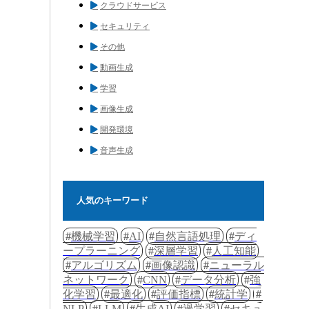
クラウドサービス
セキュリティ
その他
動画生成
学習
画像生成
開発環境
音声生成
人気のキーワード
機械学習
AI
自然言語処理
ディ
ープラーニング
深層学習
人工知能
アルゴリズム
画像認識
ニューラル
ネットワーク
CNN
データ分析
強
化学習
最適化
評価指標
統計学
NLP
LLM
生成AI
過学習
セキュ