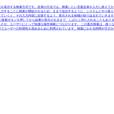
果を表示する検索方式です。従来の方法では、検索したい言葉全体を入力し終えてか
入力するごとに検索が開始されるため、まるで会話するように、システムとやり取り
していくと、その入力内容に合致するよう、表示される候補が絞り込まれていきます
後に検索ボタンを押してから結果が表示されるまで、しばらく待たされることもあり
上させ、ユーザーにとって快適な操作体験につながります。 この逐次検索は、様々
面でユーザーの利便性を高めるために利用されています。検索にかかる時間や労力を