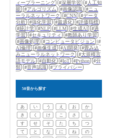
ィープラーニング
深層学習
人工知
能
アルゴリズム
画像認識
ニュ
ーラルネットワーク
CNN
データ
分析
強化学習
最適化
評価指標
統計学
NLP
LLM
生成AI
過
学習
セキュリティ
教師あり学習
画像処理
コンピュータビジョン
AI倫理
画像生成
AI開発
畳み込
みニューラルネットワーク
大規模言
語モデル
自動化
IoT
Python
分
類
音声認識
プライバシー
50音から探す
あ
い
う
え
お
か
き
く
け
こ
さ
し
す
せ
そ
た
ち
つ
て
と
な
に
ね
の