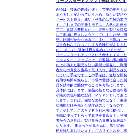
リーンスタートアップで無駄をなくす
近頃は、技術の進歩が速く、市場の動向も目
まぐるしく変わっていくため、新しい製品や
サービスを作り、成功させるのは至難の業で
す。これまでの開発手法では、入念な計画を
立て、多額の費用をかけ、完璧な製品を目指
して市場に投入しようとしていましたが、開
発に時間がかかり過ぎてしまい、市場のニー
ズと合わなくなってしまう危険性がありまし
た。 そこで、近年注目を集めているのが、
リーンスタートアップという考え方です。リ
ーンスタートアップとは、必要最小限の機能
だけを備えた製品を短い期間で開発し、利用
者からの意見を素早く取り入れ、製品を改良
していく手法です。この手法は、無駄な開発
費用や時間を減らし、市場の需要に合った製
品を効率的に開発することを可能にします。
具体的には、まず、製品の核となる価値を最
小限の実現可能な製品（ＭＶＰ）として形に
します。これは、完璧な製品ではなく、主要
な機能だけを備えた試作品のようなもので
す。そして、このＭＶＰを利用者に提供し、
実際に使ってもらって意見を集めます。利用
者からの意見は、製品改善の貴重な情報源と
なります。 集まった意見を元に、製品の改
良を繰り返し行います。このサイクルを「構