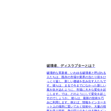
破壊者、ディスラプターとは？
破壊的な革新者、いわゆる破壊者と呼ばれる
人たちは、既存の市場や業界の当たり前をひ
っくり返し、新しい価値を生み出す人たちで
す。彼らは、まるで今までになかった新しい
風を吹き込むように、市場に大きな変化を起
こします。では、どのようにして変化を起こ
すのでしょうか。 彼らは、最新の技術を巧
みに利用します。例えば、情報をインターネ
ット上の場所に置いておく技術や、大量の情
報を扱う技術、身の回りのあらゆる物をイン