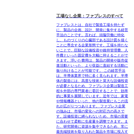
工場なし企業：ファブレスのすべて
ファブレスとは、自社で製造工場を持たず
に、製品の企画、設計、開発に集中する経営
手法のことです。言わば、頭脳労働に特化
し、ものづくりの心臓部である設計図を描く
ことに専念する企業形態です。工場を持たな
いことで、巨額な設備投資や維持管理費、人
件費といった固定費を大幅に抑えることがで
きます。浮いた費用は、製品の開発や販売促
進活動といった、より収益に直結する活動に
振り向けることが可能です。 この経営手法
は、半導体業界で特に多く見られます。半導
体の製造には、高度な技術と莫大な設備投資
が必要となるため、ファブレス企業は製造工
程を外部の専門業者に委託することで、効率
的に事業を展開しています。近年では、家電
や情報機器といった、他の製造業にもこの流
れが広がりつつあります。 ファブレス企業
の強みは、市場の変化への対応力の高さで
す。設備投資に縛られないため、市場の需要
に合わせて柔軟に生産量を調整できます。ま
た、研究開発に資源を集中できるため、常に
最先端技術を取り入れた製品を市場に投入す