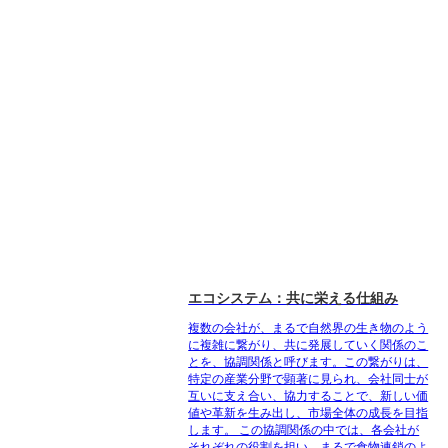
エコシステム：共に栄える仕組み
複数の会社が、まるで自然界の生き物のよう
に複雑に繋がり、共に発展していく関係のこ
とを、協調関係と呼びます。この繋がりは、
特定の産業分野で顕著に見られ、会社同士が
互いに支え合い、協力することで、新しい価
値や革新を生み出し、市場全体の成長を目指
します。 この協調関係の中では、各会社が
それぞれの役割を担い、まるで食物連鎖のよ