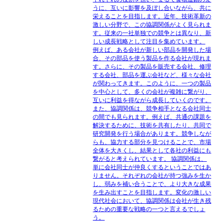
うに、互いに影響を及ぼし合いながら、共に
栄えることを目指します。近年、技術革新の
激しい分野で、この協調関係がよく見られま
す。従来の一社単独での競争とは異なり、新
しい成長戦略として注目を集めています。
例えば、ある会社が新しい部品を開発した場
合、その部品を使う製品を作る会社が現れま
す。さらに、その製品を販売する会社、修理
する会社、部品を運ぶ会社など、様々な会社
が関わってきます。このように、一つの製品
を中心として、多くの会社が複雑に繋がり、
互いに利益を得ながら成長していくのです。
また、協調関係は、競争相手となる会社同士
の間でも見られます。例えば、共通の課題を
解決するために、技術を共有したり、共同で
研究開発を行う場合があります。競争しなが
らも、協力する部分を見つけることで、市場
全体を大きくし、結果として各社の利益にも
繋がると考えられています。 協調関係は、
単に会社同士が仲良くするということではあ
りません。それぞれの会社が持つ強みを生か
し、弱みを補い合うことで、より大きな成果
を生み出すことを目指します。変化の激しい
現代社会において、協調関係は会社が生き残
るための重要な戦略の一つと言えるでしょ
う。