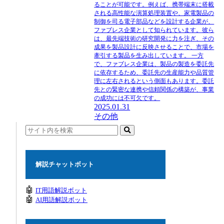
ることが可能です。例えば、携帯端末に搭載
される高性能な演算処理装置や、家電製品の
制御を司る電子部品などを設計する企業が、
ファブレス企業として知られています。彼ら
は、最先端技術の研究開発に力を注ぎ、その
成果を製品設計に反映させることで、市場を
牽引する製品を生み出しています。 一方
で、ファブレス企業は、製品の製造を委託先
に依存するため、委託先の生産能力や品質管
理に左右されるという側面もあります。委託
先との緊密な連携や信頼関係の構築が、事業
の成功には不可欠です。
2025.01.31
その他
解説チャットボット
🤖
IT用語解説ボット
🤖
AI用語解説ボット