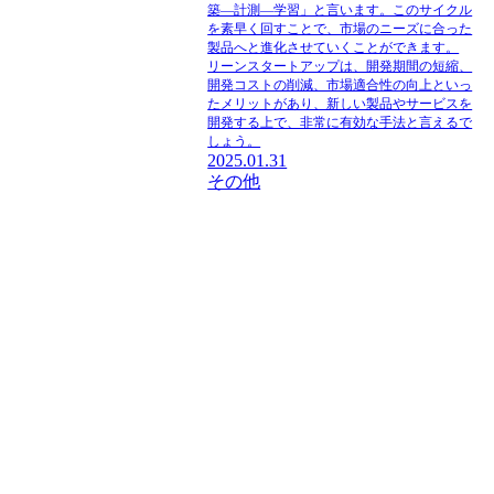
築―計測―学習」と言います。このサイクル
を素早く回すことで、市場のニーズに合った
製品へと進化させていくことができます。
リーンスタートアップは、開発期間の短縮、
開発コストの削減、市場適合性の向上といっ
たメリットがあり、新しい製品やサービスを
開発する上で、非常に有効な手法と言えるで
しょう。
2025.01.31
その他