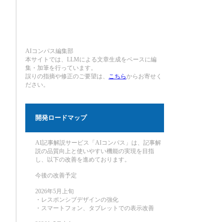
AIコンパス編集部
本サイトでは、LLMによる文章生成をベースに編
集・加筆を行っています。
誤りの指摘や修正のご要望は、
こちら
からお寄せく
ださい。
開発ロードマップ
AI記事解説サービス「AIコンパス」は、記事解
説の品質向上と使いやすい機能の実現を目指
し、以下の改善を進めております。
今後の改善予定
2026年5月上旬
・レスポンシブデザインの強化
・スマートフォン、タブレットでの表示改善