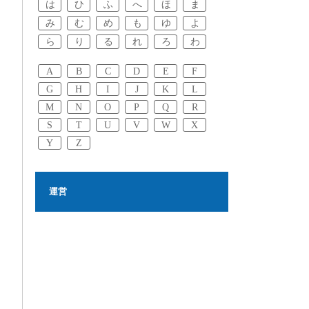
は
ひ
ふ
へ
ほ
ま
み
む
め
も
ゆ
よ
ら
り
る
れ
ろ
わ
A
B
C
D
E
F
G
H
I
J
K
L
M
N
O
P
Q
R
S
T
U
V
W
X
Y
Z
運営