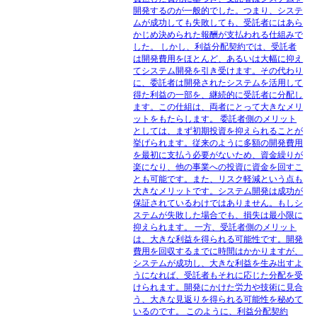
開発するのが一般的でした。つまり、システ
ムが成功しても失敗しても、受託者にはあら
かじめ決められた報酬が支払われる仕組みで
した。 しかし、利益分配契約では、受託者
は開発費用をほとんど、あるいは大幅に抑え
てシステム開発を引き受けます。その代わり
に、委託者は開発されたシステムを活用して
得た利益の一部を、継続的に受託者に分配し
ます。この仕組は、両者にとって大きなメリ
ットをもたらします。 委託者側のメリット
としては、まず初期投資を抑えられることが
挙げられます。従来のように多額の開発費用
を最初に支払う必要がないため、資金繰りが
楽になり、他の事業への投資に資金を回すこ
とも可能です。また、リスク軽減という点も
大きなメリットです。システム開発は成功が
保証されているわけではありません。もしシ
ステムが失敗した場合でも、損失は最小限に
抑えられます。 一方、受託者側のメリット
は、大きな利益を得られる可能性です。開発
費用を回収するまでに時間はかかりますが、
システムが成功し、大きな利益を生み出すよ
うになれば、受託者もそれに応じた分配を受
けられます。開発にかけた労力や技術に見合
う、大きな見返りを得られる可能性を秘めて
いるのです。 このように、利益分配契約