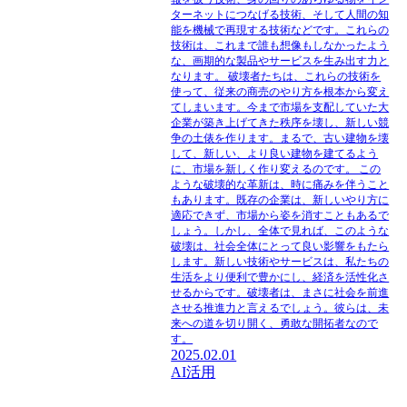
ターネットにつなげる技術、そして人間の知
能を機械で再現する技術などです。これらの
技術は、これまで誰も想像もしなかったよう
な、画期的な製品やサービスを生み出す力と
なります。 破壊者たちは、これらの技術を
使って、従来の商売のやり方を根本から変え
てしまいます。今まで市場を支配していた大
企業が築き上げてきた秩序を壊し、新しい競
争の土俵を作ります。まるで、古い建物を壊
して、新しい、より良い建物を建てるよう
に、市場を新しく作り変えるのです。 この
ような破壊的な革新は、時に痛みを伴うこと
もあります。既存の企業は、新しいやり方に
適応できず、市場から姿を消すこともあるで
しょう。しかし、全体で見れば、このような
破壊は、社会全体にとって良い影響をもたら
します。新しい技術やサービスは、私たちの
生活をより便利で豊かにし、経済を活性化さ
せるからです。破壊者は、まさに社会を前進
させる推進力と言えるでしょう。彼らは、未
来への道を切り開く、勇敢な開拓者なので
す。
2025.02.01
AI活用