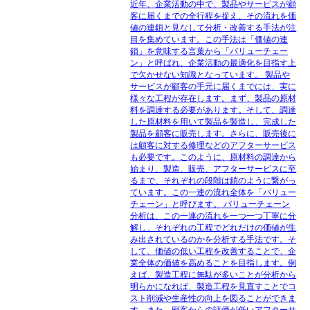
近年、企業活動の中で、製品やサービスが顧
客に届くまでの全行程を捉え、その流れを価
値の連鎖と見なして分析・改善する手法が注
目を集めています。この手法は「価値の連
鎖」を意味する言葉から「バリューチェー
ン」と呼ばれ、企業活動の最適化を目指す上
で欠かせない知識となっています。 製品や
サービスが顧客の手元に届くまでには、実に
様々な工程が存在します。まず、製品の原材
料を調達する必要があります。そして、調達
した原材料を用いて製品を製造し、完成した
製品を顧客に販売します。さらに、販売後に
は顧客に対する修理などのアフターサービス
も必要です。このように、原材料の調達から
始まり、製造、販売、アフターサービスに至
るまで、それぞれの段階は鎖のように繋がっ
ています。この一連の流れ全体を「バリュー
チェーン」と呼びます。 バリューチェーン
分析は、この一連の流れを一つ一つ丁寧に分
解し、それぞれの工程でどれだけの価値が生
み出されているのかを分析する手法です。そ
して、価値の低い工程を改善することで、企
業全体の価値を高めることを目指します。例
えば、製造工程に無駄が多いことが分析から
明らかになれば、製造工程を見直すことでコ
スト削減や生産性の向上を図ることができま
す。また、顧客からの評価が低いアフターサ