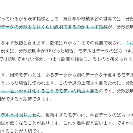
ばっているかを表す指標として、統計学や機械学習の世界では「分
がデータの分散をどれくらい説明できるのかを示す指標
が、分散説
さを示す数値と言えます。数値は０から１までの範囲で表され、
１
例えば、分散説明率が0.8だった場合、モデルはデータのばらつき
では説明できない部分、つまり誤差や雑音によるものと考えられま
ます。回帰モデルとは、あるデータから別のデータを予測するモデ
るといった場合に使われます。この予測の正確さを測るために、分
くらい近いかを評価することでモデルの精度を測る
のです。分散説
測ができると期待できます。
モデルとは限りません
。複雑すぎるモデルは、学習データのばらつ
精度が低くなることがあります。これを過学習と言います。ですか
価することが大切です。