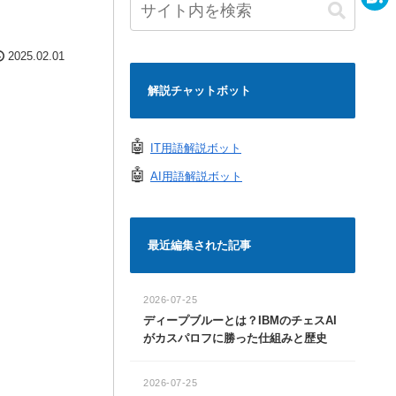
e
a
H
c
a
2025.02.01
e
t
解説チャットボット
b
e
o
n
🤖
IT用語解説ボット
o
a
🤖
AI用語解説ボット
k
最近編集された記事
2026-07-25
ディープブルーとは？IBMのチェスAI
がカスパロフに勝った仕組みと歴史
2026-07-25