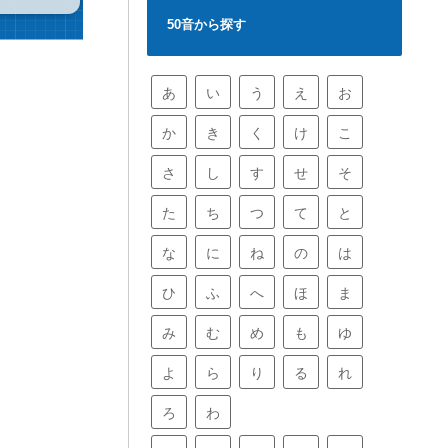
50音から探す
あ
い
う
え
お
か
き
く
け
こ
さ
し
す
せ
そ
た
ち
つ
て
と
な
に
ね
の
は
ひ
ふ
へ
ほ
ま
み
む
め
も
ゆ
よ
ら
り
る
れ
ろ
わ