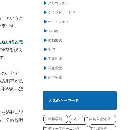
アルゴリズム
クラウドサービス
散」という言
セキュリティ
明率です。
その他
動画生成
に近いほどモ
の8割を説明
学習
す。
画像生成
開発環境
ルのことで
音声生成
散説明率が役
明率が高いほ
人気のキーワード
きを過剰に説
機械学習
AI
自然言語処理
ら、分散説明
ディープラーニング
深層学習