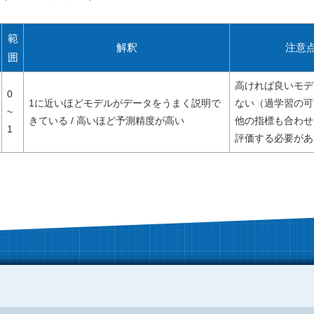
範
解釈
注意
囲
高ければ良いモデ
0
1に近いほどモデルがデータをうまく説明で
ない（過学習の可
~
きている / 高いほど予測精度が高い
他の指標も合わせ
1
評価する必要があ