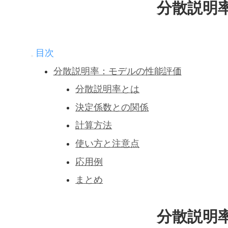
分散説明
目次
分散説明率：モデルの性能評価
分散説明率とは
決定係数との関係
計算方法
使い方と注意点
応用例
まとめ
分散説明