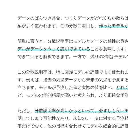
データのばらつき具合、つまりデータがどれくらい散ら
葉がよく使われます。この分散に着目し、
作ったモデル
簡単に言うと、分散説明率はモデルとデータの相性の良
デルがデータをうまく説明できている
ことを意味します。
できていると解釈できます。一方で、残りの2割はモデル
この分散説明率は、特に回帰モデルの評価でよく使われ
す。例えば、過去の気温データから未来の気温を予測す
立ちます。モデルが予測した値と実際の値を比べ、
どれ
ど、モデルの予測精度が高いと考えられ、より正確な予
ただし、
分散説明率が高いからといって、必ずしも良い
明してしまう可能性があり、未知のデータに対する予測
率だけでなく、他の指標も合わせてモデルを総合的に評