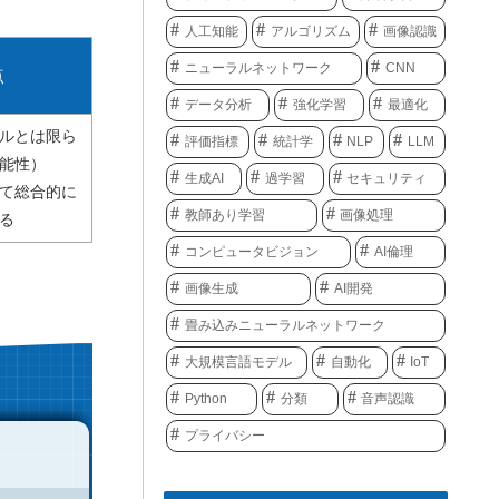
人工知能
アルゴリズム
画像認識
ニューラルネットワーク
CNN
点
データ分析
強化学習
最適化
ルとは限ら
評価指標
統計学
NLP
LLM
能性）
生成AI
過学習
セキュリティ
て総合的に
教師あり学習
画像処理
る
コンピュータビジョン
AI倫理
画像生成
AI開発
畳み込みニューラルネットワーク
大規模言語モデル
自動化
IoT
Python
分類
音声認識
プライバシー