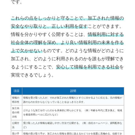
です。
これらの点をしっかりと守ることで、加工された情報の
安全なやり取りと、正しい利用を促す
ことができます。
情報を分かりやすく公開することは、
情報利用に対する
社会全体の理解を深め、より良い情報利用の未来を作る
上で欠かせない
ものです。どのような情報がどのように
加工され、どのように利用されるのかを誰もが理解でき
るようにすることで、
安心して情報を利用できる社会
を
実現できるでしょう。
項目
説明
情報の
情報を受け取った人が、それが加工された情報だとすぐに分かるように伝える。元の情報が
明示性
誰のものか分からなくなっていることをはっきりと示す。
加工内
どのような加工を行ったのかを具体的に明らかにする。（例：年齢を年代に置き換え、地域
容の明
を都道府県レベルに広げたなど）
示性
公開方
受け取った人が情報を確認しやすい方法で公開する。（例：自社ホームページ、資料配布な
法
ど）
受け手
情報の受け取り手が、加工された情報を適切に扱えるかどうかを慎重に見極める。信頼でき