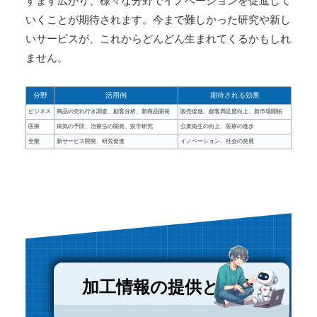
すます広がり、様々な分野でイノベーションを促進して
いくことが期待されます。今まで難しかった研究や新し
いサービスが、これからどんどん生まれてくるかもしれ
ません。
分野
活用例
期待される効果
ビジネス
商品の売れ行き調査、顧客分析、新商品開発
販売促進、顧客満足度向上、新市場開拓
医療
病気の予防、治療法の開発、疫学研究
公衆衛生の向上、医療の進歩
全般
新サービス開発、研究促進
イノベーション、社会の発展
加工情報の提供と公開