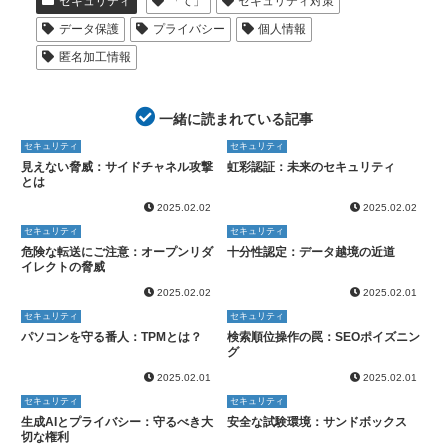
セキュリティ
「て」
セキュリティ対策
データ保護
プライバシー
個人情報
匿名加工情報
一緒に読まれている記事
セキュリティ
セキュリティ
見えない脅威：サイドチャネル攻撃
虹彩認証：未来のセキュリティ
とは
2025.02.02
2025.02.02
セキュリティ
セキュリティ
危険な転送にご注意：オープンリダ
十分性認定：データ越境の近道
イレクトの脅威
2025.02.02
2025.02.01
セキュリティ
セキュリティ
パソコンを守る番人：TPMとは？
検索順位操作の罠：SEOポイズニン
グ
2025.02.01
2025.02.01
セキュリティ
セキュリティ
生成AIとプライバシー：守るべき大
安全な試験環境：サンドボックス
切な権利