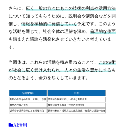
さらに、
広く一般の方々にもこの技術の利点や活用方法
について知ってもらうために、説明会や講演会などを開
催し、
情報を積極的に発信していく
予定です。このよう
な活動を通じて、社会全体の理解を深め、
倫理的な側面
も踏まえた議論を活発化させていきたいと考えていま
す。
当団体は、これらの活動を積み重ねることで、
この技術
が社会に広く受け入れられ、人々の生活を豊かにする
も
のとなるよう、全力を尽くしていきます。
活動内容
目的
利用の手引きの公開、見直し、改善
革新的な技術の正しい安全な利用促進
教材の作成と普及
技術に関する知識・技能の習得支援
説明会や講演会等による情報発信
技術の利点・活用方法の普及啓発、倫理的な議論の促進
AI活用