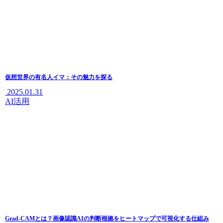
仮想世界の有名人イマ：その魅力を探る
2025.01.31
AI活用
Grad-CAMとは？画像認識AIの判断根拠をヒートマップで可視化する仕組み