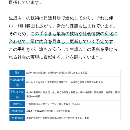
目指しています。
生成ＡＩの技術は日進月歩で進化しており、それに伴
い、利用範囲も広がり、新たな課題も生まれています。
そのため、
この手引きも最新の技術や社会情勢の変化に
合わせて、常に内容を見直し、更新していく予定です
。
この手引きが、誰もが安心して生成ＡＩの恩恵を受けら
れる社会の実現に貢献することを願っています。
目的
組織や個人が生成AIを適切かつ安全に利用できるよう支援
生成AIの特
様々なものを作り出す革新的な技術だが、倫理的な問題や危険性も抱える
徴
手引きの内
生成AI利用時の注意点、起こりうる問題と対処法、著作権侵害、情報漏洩、偽情報・差別
表現への対策
容
作成元
一般社団法人日本ディープラーニング協会（JDLA）
関連情報
JDLA「生成AIの利用指針」に基づき作成
更新方針
最新の技術や社会情勢の変化に合わせて内容を見直し、更新