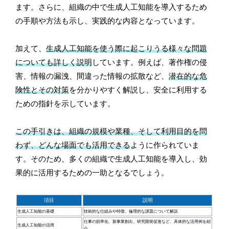
ます。さらに、組織の中で生成人工知能を導入するため
の手順や方法も示し、実践的な内容となっています。
加えて、
生成人工知能を使う際に起こりうる様々な問題
についても詳しく説明
しています。例えば、著作権の侵
害、情報の漏洩、間違った情報の拡散など、
潜在的な危
険性とその対策
を分かりやすく解説し、安全に利用する
ための指針を示しています。
この手引きは、組織の規模や業種、そして利用目的を問
わず、どんな場面でも活用できる
ように作られていま
す。そのため、多くの組織で生成人工知能を導入し、効
果的に活用するための一助となるでしょう。
項目
説明
生成人工知能の基礎
技術的な仕組みや特徴、倫理的な課題について解説
仕事の効率化、新事業創出、研究開発促進など、具体的な活用例を紹
生成人工知能の活用
介