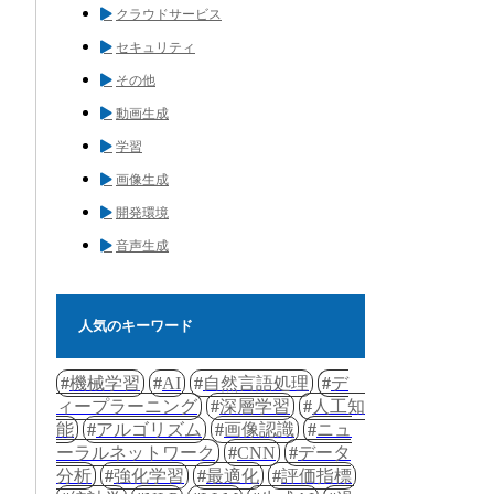
クラウドサービス
セキュリティ
その他
動画生成
学習
画像生成
開発環境
音声生成
人気のキーワード
機械学習
AI
自然言語処理
デ
ィープラーニング
深層学習
人工知
能
アルゴリズム
画像認識
ニュ
ーラルネットワーク
CNN
データ
分析
強化学習
最適化
評価指標