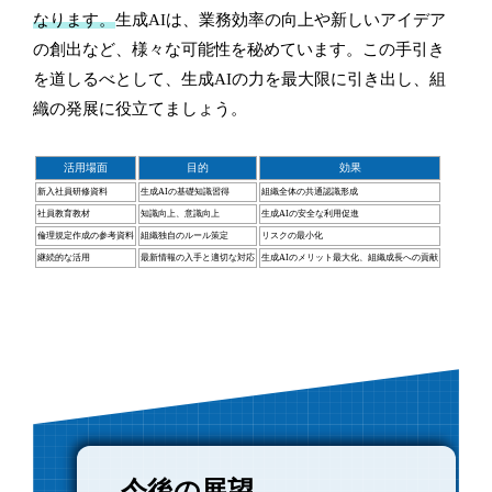
なります。
生成AIは、業務効率の向上や新しいアイデア
の創出など、様々な可能性を秘めています。この手引き
を道しるべとして、生成AIの力を最大限に引き出し、組
織の発展に役立てましょう。
活用場面
目的
効果
新入社員研修資料
生成AIの基礎知識習得
組織全体の共通認識形成
社員教育教材
知識向上、意識向上
生成AIの安全な利用促進
倫理規定作成の参考資料
組織独自のルール策定
リスクの最小化
継続的な活用
最新情報の入手と適切な対応
生成AIのメリット最大化、組織成長への貢献
今後の展望