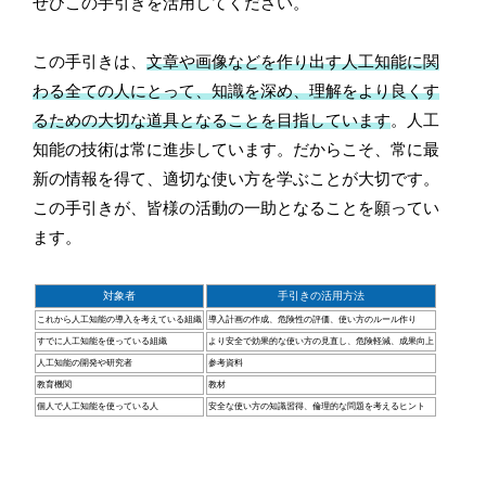
ぜひこの手引きを活用してください。
この手引きは、
文章や画像などを作り出す人工知能に関
わる全ての人にとって、知識を深め、理解をより良くす
るための大切な道具となることを目指しています
。人工
知能の技術は常に進歩しています。だからこそ、常に最
新の情報を得て、適切な使い方を学ぶことが大切です。
この手引きが、皆様の活動の一助となることを願ってい
ます。
対象者
手引きの活用方法
これから人工知能の導入を考えている組織
導入計画の作成、危険性の評価、使い方のルール作り
すでに人工知能を使っている組織
より安全で効果的な使い方の見直し、危険軽減、成果向上
人工知能の開発や研究者
参考資料
教育機関
教材
個人で人工知能を使っている人
安全な使い方の知識習得、倫理的な問題を考えるヒント