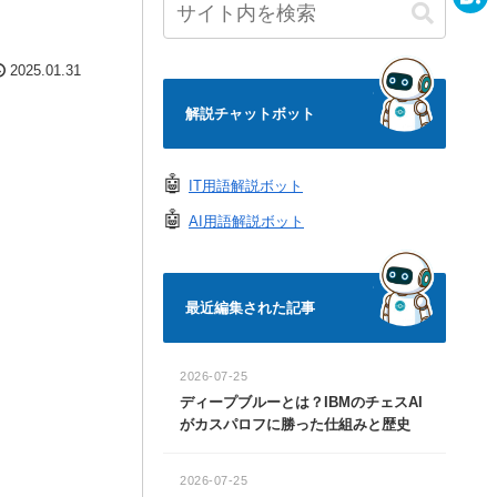
e
a
H
c
a
2025.01.31
e
t
解説チャットボット
b
e
o
n
🤖
IT用語解説ボット
o
a
🤖
AI用語解説ボット
k
最近編集された記事
2026-07-25
ディープブルーとは？IBMのチェスAI
がカスパロフに勝った仕組みと歴史
2026-07-25