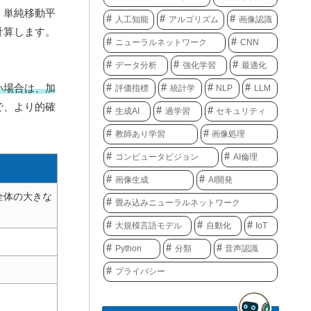
。単純移動平
人工知能
アルゴリズム
画像認識
計算します。
ニューラルネットワーク
CNN
データ分析
強化学習
最適化
い場合は、加
評価指標
統計学
NLP
LLM
で、より的確
生成AI
過学習
セキュリティ
教師あり学習
画像処理
コンピュータビジョン
AI倫理
画像生成
AI開発
全体の大きな
畳み込みニューラルネットワーク
大規模言語モデル
自動化
IoT
Python
分類
音声認識
プライバシー