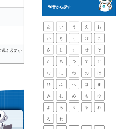
50音から探す
あ
い
う
え
お
か
き
く
け
こ
さ
し
す
せ
そ
に選ぶ必要が
た
ち
つ
て
と
な
に
ね
の
は
ひ
ふ
へ
ほ
ま
み
む
め
も
ゆ
よ
ら
り
る
れ
ろ
わ