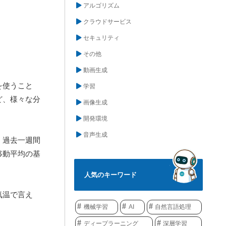
アルゴリズム
クラウドサービス
セキュリティ
その他
動画生成
を使うこと
学習
ど、様々な分
画像生成
開発環境
音声生成
、過去一週間
移動平均の基
人気のキーワード
気温で言え
機械学習
AI
自然言語処理
ディープラーニング
深層学習