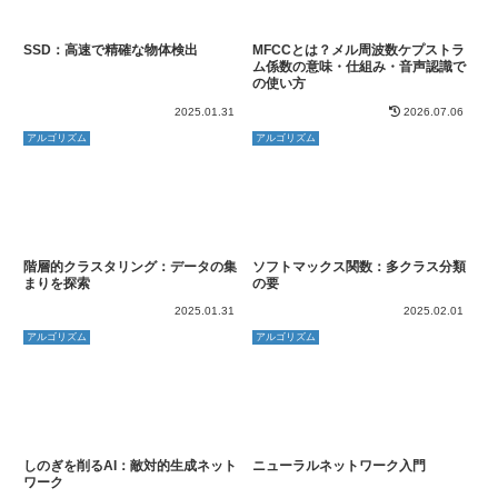
SSD：高速で精確な物体検出
MFCCとは？メル周波数ケプストラ
ム係数の意味・仕組み・音声認識で
の使い方
2025.01.31
2026.07.06
アルゴリズム
アルゴリズム
階層的クラスタリング：データの集
ソフトマックス関数：多クラス分類
まりを探索
の要
2025.01.31
2025.02.01
アルゴリズム
アルゴリズム
しのぎを削るAI：敵対的生成ネット
ニューラルネットワーク入門
ワーク