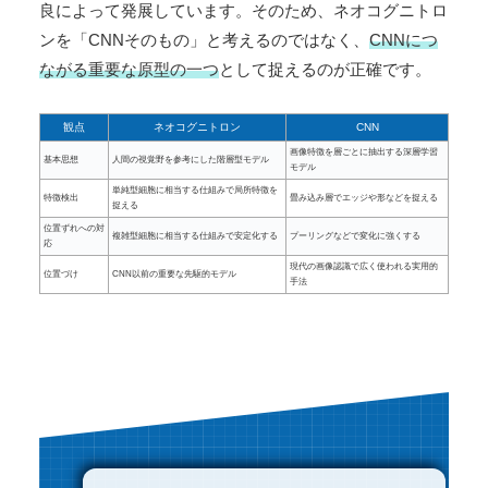
良によって発展しています。そのため、ネオコグニトロ
ンを「CNNそのもの」と考えるのではなく、
CNNにつ
ながる重要な原型の一つ
として捉えるのが正確です。
観点
ネオコグニトロン
CNN
画像特徴を層ごとに抽出する深層学習
基本思想
人間の視覚野を参考にした階層型モデル
モデル
単純型細胞に相当する仕組みで局所特徴を
特徴検出
畳み込み層でエッジや形などを捉える
捉える
位置ずれへの対
複雑型細胞に相当する仕組みで安定化する
プーリングなどで変化に強くする
応
現代の画像認識で広く使われる実用的
位置づけ
CNN以前の重要な先駆的モデル
手法