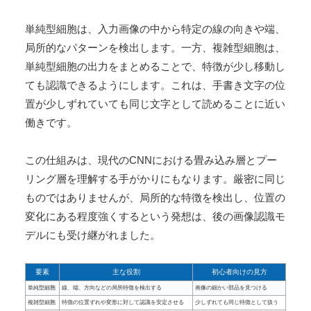
単純型細胞は、入力画像の中から特定の線の向きや端、
局所的なパターンを検出します。一方、複雑型細胞は、
単純型細胞の出力をまとめることで、特徴が少し移動し
ても認識できるようにします。これは、手書き文字の位
置が少しずれていても同じ文字として読めることに近い
働きです。
この仕組みは、現代のCNNにおける畳み込み層とプー
リング層を理解する手がかりにもなります。厳密に同じ
ものではありませんが、局所的な特徴を検出し、位置の
変化にある程度強くするという発想は、後の画像認識モ
デルにも受け継がれました。
要素
主な役割
初心者向けの見方
単純型細胞
線、端、方向などの局所特徴を検出する
画像の細かい部品を見つける
複雑型細胞
特徴の位置ずれや変形に対して認識を安定させる
少しずれても同じ特徴として扱う