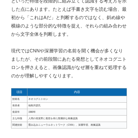
といった特徴を段階的に組み立てて認識する考え方を示
した点にあります。たとえば手書き文字を読む場合、最
初から「これはAだ」と判断するのではなく、斜め線や
横線のような部分的な特徴を捉え、それらの組み合わせ
から文字全体を判断します。
現代ではCNNや深層学習の名前を聞く機会が多くなり
ましたが、その前段階にあたる発想としてネオコグニト
ロンを押さえると、画像認識がなぜ層を重ねて処理する
のかが理解しやすくなります。
項目
内容
技術名
ネオコグニトロン
発表者
福島邦彦氏
発表年
1980年
主な特徴
人間の視覚野に着想を得た階層的な画像認識
関連技術
畳み込みニューラルネットワーク（CNN）、深層学習、画像認識