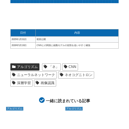
日付
内容
2025年1月31日
初回公開
2026年5月19日
CNNとの関係と細胞モデルの役割を追いやすく補強
アルゴリズム
「ネ」
CNN
ニューラルネットワーク
ネオコグニトロン
深層学習
画像認識
一緒に読まれている記事
アルゴリズム
アルゴリズム