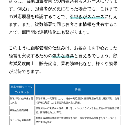
さらに、営業担当者間での情報共有もスムーズになりま
す。例えば、担当者が変更になった場合でも、これまで
の対応履歴を確認することで、
引継ぎがスムーズ
に行え
ます。また、複数部署で同じお客さま情報を共有するこ
とで、部門間の連携強化にも繋がります。
このように顧客管理の仕組みは、お客さまを中心とした
経営を実現するための
強力な道具
と言えるでしょう。顧
客満足度向上、販売促進、業務効率化など、様々な効果
が期待できます。
顧客管理システム
詳細
のメリット
顧客対応の効率化と質
顧客情報の一元管理により、過去の対応履歴や購買履歴を即座に確認可能。迅速
の向上
で的確な対応による顧客満足度向上に貢献。
顧客属性や行動傾向の分析に基づき、パーソナライズされた広告や商品提案が可
効果的な販売戦略
能。購買意欲向上に寄与。
営業担当者間や部署間の情報共有を促進。担当変更時の引継ぎをスムーズにし、
スムーズな情報共有
部門連携を強化。