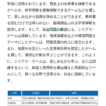
学習に活用されています。歴史上の出来事を体験できる
ゲームや、科学実験を模擬体験できるゲームなどを通し
て、楽しみながら知識を深めることができます。教科書
を読むだけでは得られない、臨場感あふれる学習体験を
提供します。そして、
社会問題の解決
にも、シリアス・
ゲームは貢献しています。地球温暖化などの環境問題を
テーマにしたゲームは、問題意識の向上に役立ちます。
また、地震や火災といった災害発生時を想定したゲーム
を通して、適切な行動を学ぶことができます。このよう
に、シリアス・ゲームは、楽しみながら学ぶ、または訓
練するという、娯楽と実用性を兼ね備えた革新的なツー
ルとして、様々な分野で活用され、社会に貢献していま
す。
分野
活用例
効果
医療
手術の模擬訓練、機能回復訓練
医師の技術向上、患者の安全確保、運動機能の回復
企業研修
新入社員研修、経営判断訓練
業務や規則の理解促進、経営判断や問題解決能力の向上