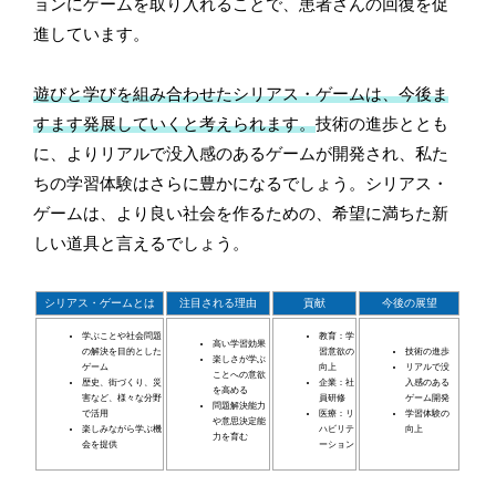
ョンにゲームを取り入れることで、患者さんの回復を促
進しています。
遊びと学びを組み合わせたシリアス・ゲームは、今後ま
すます発展していくと考えられます。
技術の進歩ととも
に、よりリアルで没入感のあるゲームが開発され、私た
ちの学習体験はさらに豊かになるでしょう。シリアス・
ゲームは、より良い社会を作るための、希望に満ちた新
しい道具と言えるでしょう。
シリアス・ゲームとは
注目される理由
貢献
今後の展望
学ぶことや社会問題
教育：学
高い学習効果
の解決を目的とした
習意欲の
技術の進歩
楽しさが学ぶ
ゲーム
向上
リアルで没
ことへの意欲
歴史、街づくり、災
企業：社
入感のある
を高める
害など、様々な分野
員研修
ゲーム開発
問題解決能力
で活用
医療：リ
学習体験の
や意思決定能
楽しみながら学ぶ機
ハビリテ
向上
力を育む
会を提供
ーション