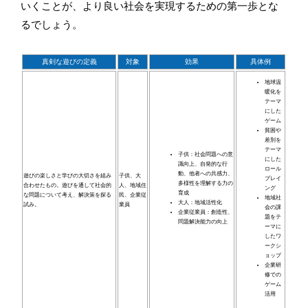
いくことが、より良い社会を実現するための第一歩とな
るでしょう。
真剣な遊びの定義
対象
効果
具体例
地球温
暖化を
テーマ
にした
ゲーム
貧困や
差別を
テーマ
子供：社会問題への意
にした
識向上、自発的な行
ロール
動、他者への共感力、
遊びの楽しさと学びの大切さを組み
子供、大
プレイ
多様性を理解する力の
合わせたもの。遊びを通して社会的
人、地域住
ング
育成
な問題について考え、解決策を探る
民、企業従
地域社
大人：地域活性化
試み。
業員
会の課
企業従業員：創造性、
題をテ
問題解決能力の向上
ーマに
したワ
ークシ
ョップ
企業研
修での
ゲーム
活用