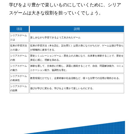
学びをより豊かで楽しいものにしていくために、シリア
スゲームは大きな役割を担っていくでしょう。
項目
説明
シリアスゲーム
楽しみながら学習できるよう工夫されたゲーム
とは
従来の学習方法
従来の学習方法（本を読む、話を聞く）は受け身になりがちだが、ゲームは遊び手自ら
との違い
が積極的に参加できる。
シリアスゲーム
歴史シミュレーションゲーム：歴史上の人物になり、出来事を体験することで、歴史を
の例
身近に感じ、理解を深める。
シリアスゲーム
体験を通して、主体的に行動し、課題に挑戦することで、自信、問題解決能力、コミュ
の魅力
ニケーション能力、協調性を育む。
シリアスゲーム
教育現場だけでなく、企業研修や社会活動など、様々な分野での活用が期待される。
の将来性
シリアスゲーム
遊びが学びに変わる。学びをより豊かで楽しいものにする。
の効果