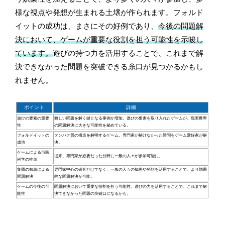
様な視点や発想が生まれる土壌が作られます。フォルド
イットの成功は、まさにその好例であり、
今後の問題解
決において、ゲームが重要な役割を担う可能性を示唆し
ています。
遊びの持つ力を活用することで、これまで解
決できなかった問題を突破できる糸口が見つかるかもし
れません。
ポイント
詳細
遊びの要素の重要
難しい問題を解く鍵となる事例が増加。遊びの要素を取り入れたゲームが、現実世界
性
の問題解決に大きな可能性を秘めている。
フォルドイットの
タンパク質の構造を解明するゲーム。専門家が解けなかった難問をゲーム愛好家が解
成功
決。
ゲームによる市民
従来、専門家が必要だった分野に一般の人々が参加可能に。
科学の推進
集団の知恵による
専門家中心の研究だけでなく、一般の人々の知恵や発想を活用することで、より効果
問題解決
的な問題解決が可能。
ゲームの今後の可
問題解決において重要な役割を担う可能性。遊びの力を活用することで、これまで解
能性
決できなかった問題の突破口になるかも。