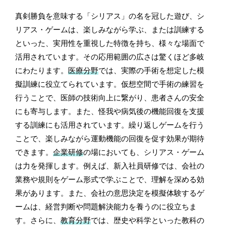
真剣勝負を意味する「シリアス」の名を冠した遊び、シ
リアス・ゲームは、楽しみながら学ぶ、または訓練する
といった、実用性を重視した特徴を持ち、様々な場面で
活用されています。その応用範囲の広さは驚くほど多岐
にわたります。
医療分野
では、実際の手術を想定した模
擬訓練に役立てられています。仮想空間で手術の練習を
行うことで、医師の技術向上に繋がり、患者さんの安全
にも寄与します。また、怪我や病気後の機能回復を支援
する訓練にも活用されています。繰り返しゲームを行う
ことで、楽しみながら運動機能の回復を促す効果が期待
できます。
企業研修
の場においても、シリアス・ゲーム
は力を発揮します。例えば、新入社員研修では、会社の
業務や規則をゲーム形式で学ぶことで、理解を深める効
果があります。また、会社の意思決定を模擬体験するゲ
ームは、経営判断や問題解決能力を養うのに役立ちま
す。さらに、
教育分野
では、歴史や科学といった教科の