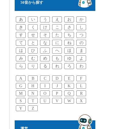
50音から探す
あ
い
う
え
お
か
き
く
け
こ
さ
し
す
せ
そ
た
ち
つ
て
と
な
に
ね
の
は
ひ
ふ
へ
ほ
ま
み
む
め
も
ゆ
よ
ら
り
る
れ
ろ
わ
A
B
C
D
E
F
G
H
I
J
K
L
M
N
O
P
Q
R
S
T
U
V
W
X
Y
Z
運営