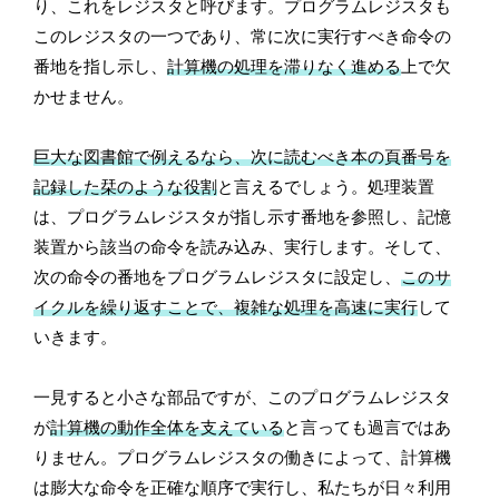
り、これをレジスタと呼びます。プログラムレジスタも
このレジスタの一つであり、常に次に実行すべき命令の
番地を指し示し、
計算機の処理を滞りなく進める
上で欠
かせません。
巨大な図書館で例えるなら、次に読むべき本の頁番号を
記録した栞のような役割
と言えるでしょう。処理装置
は、プログラムレジスタが指し示す番地を参照し、記憶
装置から該当の命令を読み込み、実行します。そして、
次の命令の番地をプログラムレジスタに設定し、
このサ
イクルを繰り返すことで、複雑な処理を高速に実行
して
いきます。
一見すると小さな部品ですが、このプログラムレジスタ
が
計算機の動作全体を支えている
と言っても過言ではあ
りません。プログラムレジスタの働きによって、計算機
は膨大な命令を正確な順序で実行し、私たちが日々利用