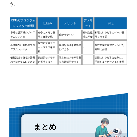
う。
CPUのプログラム
デメリ
仕組み
メリット
例え
レジスタの種類
ット
単純な計算機のプログ
命令のメモリ番
複雑な処
料理のレシピ本のページ番
分かりやすい
ラムレジスタ
地を直接記憶
理に不便
号を指す栞
複数のプログラ
高性能な計算機のプロ
複雑な処理を効率的
複数の栞で複数のレシピを
ムレジスタを搭
–
グラムレジスタ
に行える
同時に参照
載
仮想記憶を使う計算機
仮想的なメモリ
限られたメモリ容量
実際のレシピ本とは別に、
–
のプログラムレジスタ
の番地を扱う
を有効活用できる
手順をまとめたメモを参照
まとめ