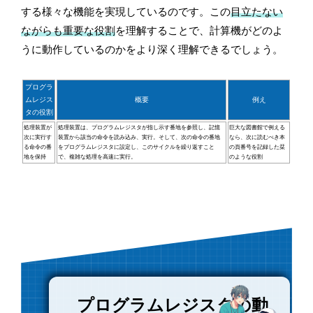
する様々な機能を実現しているのです。この
目立たない
ながらも重要な役割
を理解することで、計算機がどのよ
うに動作しているのかをより深く理解できるでしょう。
プログラ
ムレジス
概要
例え
タの役割
処理装置が
処理装置は、プログラムレジスタが指し示す番地を参照し、記憶
巨大な図書館で例える
次に実行す
装置から該当の命令を読み込み、実行。そして、次の命令の番地
なら、次に読むべき本
る命令の番
をプログラムレジスタに設定し、このサイクルを繰り返すこと
の頁番号を記録した栞
地を保持
で、複雑な処理を高速に実行。
のような役割
プログラムレジスタの動