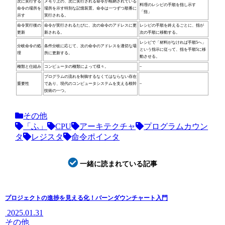
次に実行する
メモリ上の、次に実行される命令が格納されている
料理のレシピの手順を指し示す
命令の場所を
場所を示す特別な記憶装置。命令は一つずつ順番に
「指」
示す
実行される。
命令実行後の
命令が実行されるたびに、次の命令のアドレスに更
レシピの手順を終えるごとに、指が
更新
新される。
次の手順に移動する。
レシピで「材料がなければ手順5へ」
分岐命令の処
条件分岐に応じて、次の命令のアドレスを適切な場
という指示に従って、指を手順5に移
理
所に更新する。
動させる。
種類と仕組み
コンピュータの種類によって様々。
–
プログラムの流れを制御するなくてはならない存在
重要性
であり、現代のコンピュータシステムを支える根幹
–
技術の一つ。
その他
「ふ」
CPU
アーキテクチャ
プログラムカウン
タ
レジスタ
命令ポインタ
一緒に読まれている記事
プロジェクトの進捗を見える化！バーンダウンチャート入門
2025.01.31
その他