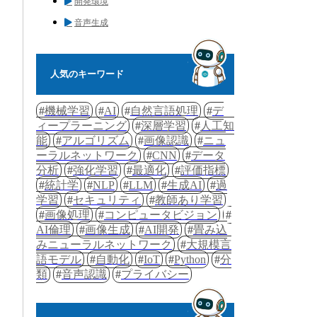
開発環境
音声生成
人気のキーワード
機械学習
AI
自然言語処理
デ
ィープラーニング
深層学習
人工知
能
アルゴリズム
画像認識
ニュ
ーラルネットワーク
CNN
データ
分析
強化学習
最適化
評価指標
統計学
NLP
LLM
生成AI
過
学習
セキュリティ
教師あり学習
画像処理
コンピュータビジョン
AI倫理
画像生成
AI開発
畳み込
みニューラルネットワーク
大規模言
語モデル
自動化
IoT
Python
分
類
音声認識
プライバシー