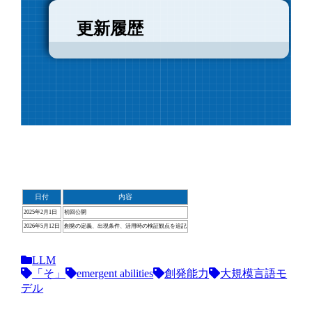
更新履歴
日付
内容
2025年2月1日
初回公開
2026年5月12日
創発の定義、出現条件、活用時の検証観点を追記
LLM
「そ」
emergent abilities
創発能力
大規模言語モ
デル