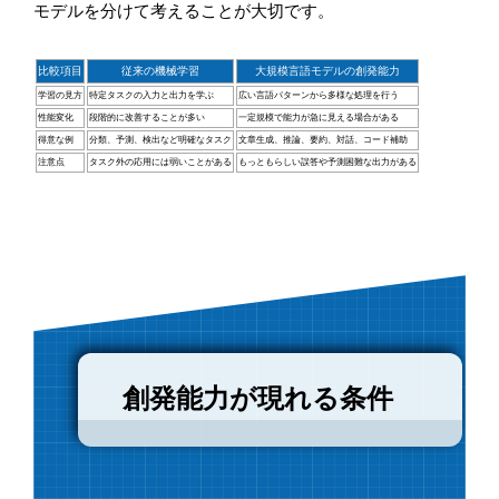
モデルを分けて考えることが大切です。
比較項目
従来の機械学習
大規模言語モデルの創発能力
学習の見方
特定タスクの入力と出力を学ぶ
広い言語パターンから多様な処理を行う
性能変化
段階的に改善することが多い
一定規模で能力が急に見える場合がある
得意な例
分類、予測、検出など明確なタスク
文章生成、推論、要約、対話、コード補助
注意点
タスク外の応用には弱いことがある
もっともらしい誤答や予測困難な出力がある
創発能力が現れる条件