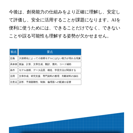
今後は、創発能力の仕組みをより正確に理解し、安定し
て評価し、安全に活用することが課題になります。AIを
便利に使うためには、できることだけでなく、できない
ことや誤る可能性も理解する姿勢が欠かせません。
観点
要点
定義
大規模化によって小規模モデルにはない能力が現れる現象
具体例
推論、計算、文章生成、翻訳、要約、コード補助
条件
モデル規模、データ品質、構造、学習方法が関係する
活用
文章作成、研究支援、専門資料の整理、判断材料の抽出
注意点
誤答、予測困難性、制御、倫理面への配慮が必要