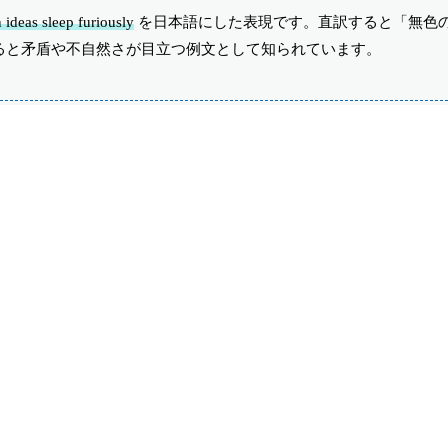
 ideas sleep furiously
を日本語にした表現です。直訳すると「無色
ると矛盾や不自然さが目立つ例文として知られています。