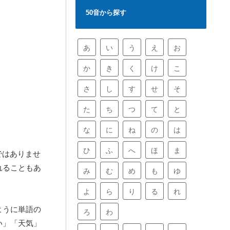
50音から探す
あ
い
う
え
お
か
き
く
け
こ
さ
し
す
せ
そ
た
ち
つ
て
と
な
に
ね
の
は
ひ
ふ
へ
ほ
ま
ではありませ
れることもあ
み
む
め
も
ゆ
よ
ら
り
る
れ
ように単語の
ろ
わ
い」「天気」