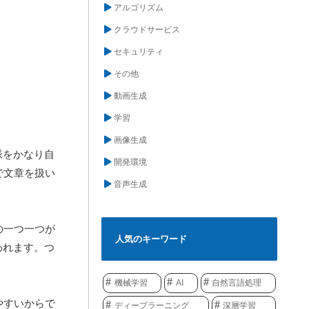
アルゴリズム
クラウドサービス
セキュリティ
その他
動画生成
学習
画像生成
脈をかなり自
開発環境
で文章を扱い
音声生成
の一つ一つが
人気のキーワード
われます。つ
機械学習
AI
自然言語処理
やすいからで
ディープラーニング
深層学習