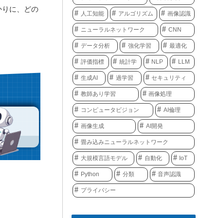
かりに、どの
人工知能
アルゴリズム
画像認識
ニューラルネットワーク
CNN
データ分析
強化学習
最適化
評価指標
統計学
NLP
LLM
生成AI
過学習
セキュリティ
教師あり学習
画像処理
コンピュータビジョン
AI倫理
画像生成
AI開発
畳み込みニューラルネットワーク
大規模言語モデル
自動化
IoT
Python
分類
音声認識
プライバシー