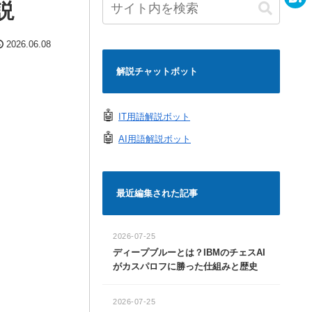
e
説
a
H
c
a
2026.06.08
e
t
解説チャットボット
b
e
o
n
🤖
IT用語解説ボット
o
a
🤖
AI用語解説ボット
k
最近編集された記事
2026-07-25
ディープブルーとは？IBMのチェスAI
がカスパロフに勝った仕組みと歴史
2026-07-25