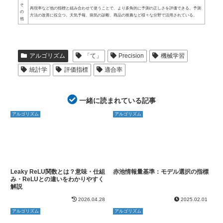
そ
再現率など他の指標と組み合わせて使うことで、より多角的に予測の正しさを評価できる。予測
の
方法の改善に役立つ。天気予報、病気の診断、商品の推薦など様々な分野で活用されている。
他
アルゴリズム
「て」
Precision
機械学習
統計学
評価指標
適合率
一緒に読まれている記事
アルゴリズム
アルゴリズム
Leaky ReLU関数とは？意味・仕組
赤池情報量基準：モデル選択の指標
み・ReLUとの違いをわかりやすく
解説
2026.04.28
2025.02.01
アルゴリズム
アルゴリズム