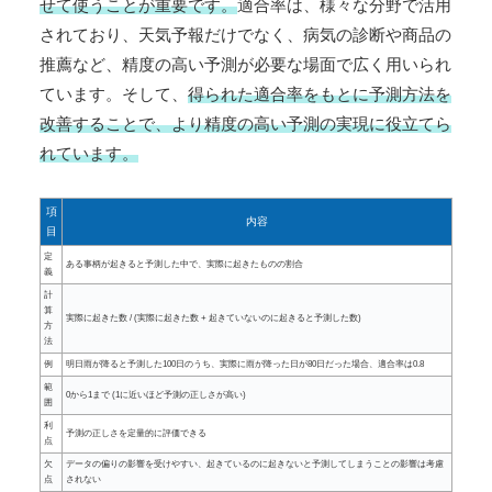
せて使うことが重要です。
適合率は、様々な分野で活用
されており、天気予報だけでなく、病気の診断や商品の
推薦など、精度の高い予測が必要な場面で広く用いられ
ています。そして、
得られた適合率をもとに予測方法を
改善することで、より精度の高い予測の実現に役立てら
れています。
項
内容
目
定
ある事柄が起きると予測した中で、実際に起きたものの割合
義
計
算
実際に起きた数 / (実際に起きた数 + 起きていないのに起きると予測した数)
方
法
例
明日雨が降ると予測した100日のうち、実際に雨が降った日が80日だった場合、適合率は0.8
範
0から1まで (1に近いほど予測の正しさが高い)
囲
利
予測の正しさを定量的に評価できる
点
欠
データの偏りの影響を受けやすい、起きているのに起きないと予測してしまうことの影響は考慮
点
されない