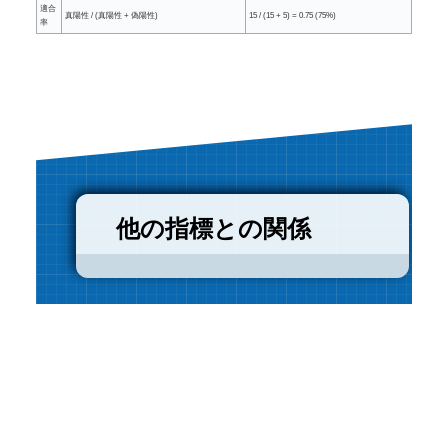
適合
真陽性 / (真陽性 + 偽陽性)
15 / (15 + 5) = 0.75 (75%)
率
他の指標との関係