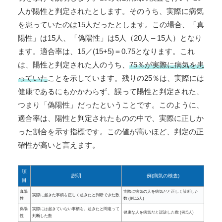
人が陽性と判定されたとします。そのうち、実際に病気
を患っていたのは15人だったとします。この場合、「真
陽性」は15人、「偽陽性」は5人（20人 – 15人）となり
ます。適合率は、15／(15+5)＝0.75となります。これ
は、陽性と判定された人のうち、
75％が実際に病気を患
っていた
ことを示しています。残りの25％は、実際には
健康であるにもかかわらず、誤って陽性と判定された、
つまり「偽陽性」だったということです。このように、
適合率は、陽性と判定されたものの中で、実際に正しか
った割合を示す指標です。この値が高いほど、判定の正
確性が高いと言えます。
項
説明
例(病気の検査)
目
真陽
実際に病気の人を病気だと正しく診断した
実際に起きた事柄を正しく起きたと判断できた数
性
数 (例:15人)
偽陽
実際には起きていない事柄を、起きたと間違って
健康な人を病気だと誤診した数 (例:5人)
性
判断した数