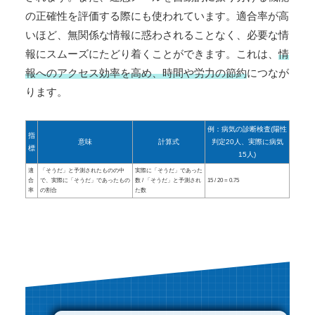
の正確性を評価する際にも使われています。適合率が高
いほど、無関係な情報に惑わされることなく、必要な情
報にスムーズにたどり着くことができます。これは、
情
報へのアクセス効率を高め、時間や労力の節約
につなが
ります。
例：病気の診断検査(陽性
指
意味
計算式
判定20人、実際に病気
標
15人)
適
「そうだ」と予測されたものの中
実際に「そうだ」であった
合
で、実際に「そうだ」であったもの
数 / 「そうだ」と予測され
15 / 20 = 0.75
率
の割合
た数