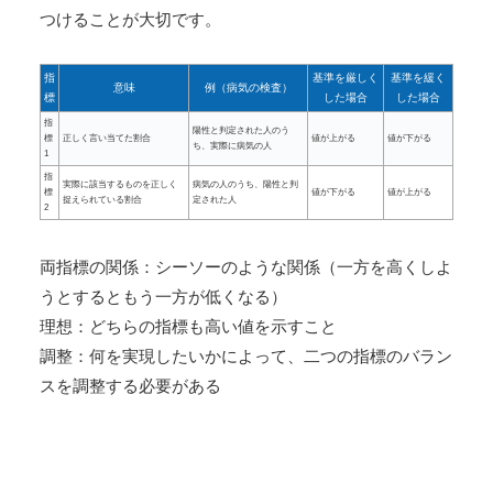
つけることが大切です。
指
基準を厳しく
基準を緩く
意味
例（病気の検査）
標
した場合
した場合
指
陽性と判定された人のう
標
正しく言い当てた割合
値が上がる
値が下がる
ち、実際に病気の人
1
指
実際に該当するものを正しく
病気の人のうち、陽性と判
標
値が下がる
値が上がる
捉えられている割合
定された人
2
両指標の関係：シーソーのような関係（一方を高くしよ
うとするともう一方が低くなる）
理想：どちらの指標も高い値を示すこと
調整：何を実現したいかによって、二つの指標のバラン
スを調整する必要がある