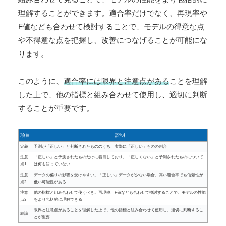
理解することができます。適合率だけでなく、再現率や
F値なども合わせて検討することで、モデルの得意な点
や不得意な点を把握し、改善につなげることが可能にな
ります。
このように、
適合率には限界と注意点がある
ことを理解
した上で、他の指標と組み合わせて使用し、適切に判断
することが重要です。
項目
説明
定義
予測が「正しい」と判断されたもののうち、実際に「正しい」ものの割合
注意
「正しい」と予測されたものだけに着目しており、「正しくない」と予測されたものについて
点1
は何も語っていない
注意
データの偏りの影響を受けやすい。「正しい」データが少ない場合、高い適合率でも信頼性が
点2
低い可能性がある
注意
他の指標と組み合わせて使うべき。再現率、F値なども合わせて検討することで、モデルの性能
点3
をより包括的に理解できる
限界と注意点があることを理解した上で、他の指標と組み合わせて使用し、適切に判断するこ
結論
とが重要