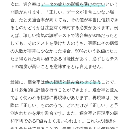
次に、適合率は
データの偏りの影響を受けやすい
という
問題があります。「正しい」データが非常に少ない場
合、たとえ適合率が高くても、その値が本当に信頼でき
るものかどうかは注意深く検討する必要があります。例
えば、珍しい病気の診断テストで適合率が90%だったと
しても、そのテストを受けた人のうち、実際にその病気
の人数が非常に少なかった場合、90%という数値はたま
たま得られた高い値である可能性があり、必ずしもテス
トの精度が高いことを意味するとは言えません。
最後に、適合率は
他の指標と組み合わせて使う
ことで、
より多角的に評価を行うことができます。適合率と並ん
でよく使われる指標に再現率があります。再現率は、実
際に「正しい」もののうち、どれだけが「正しい」と予
測されたかを示す割合です。また、適合率と再現率の調
和平均であるF値もよく用いられます。これらの指標を
組み合わせて見ることで、モデルの性能をより包括的に