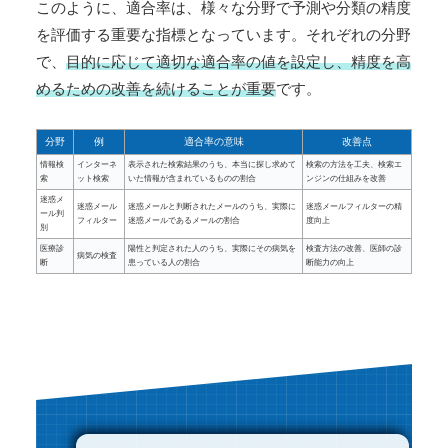
このように、適合率は、様々な分野で予測や分類の精度
を評価する重要な指標となっています。それぞれの分野
で、
目的に応じて適切な適合率の値を設定し、精度を高
めるための改善を続けることが重要
です。
分野
例
適合率の意味
改善点
情報検
インターネ
表示された検索結果のうち、本当に探し求めて
検索の方法を工夫、検索エ
索
ット検索
いた情報が含まれているものの割合
ンジンの仕組みを改善
迷惑メ
迷惑メール
迷惑メールと判断されたメールのうち、実際に
迷惑メールフィルターの精
ール判
フィルター
迷惑メールであるメールの割合
度向上
別
医療診
陽性と判定された人のうち、実際にその病気を
検査方法の改善、医師の診
病気の検査
断
患っている人の割合
断能力の向上