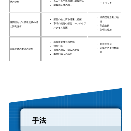
スムーズで質の高い顧客対応
見の分析
ードバック
顧客満足度の向上
販売促進活動の強
顧客の生の声を迅速に把握
化
世間話などの情報交換の場
市場の流行や顧客ニーズのリア
製品改良
の評判分析
ルタイム把握
説明の追加
新規事業機会の発掘
新製品開発
競合分析
市場での優位性構
市場全体の動きの分析
自社の強み・弱みの把握
築
事業戦略への活用
手法