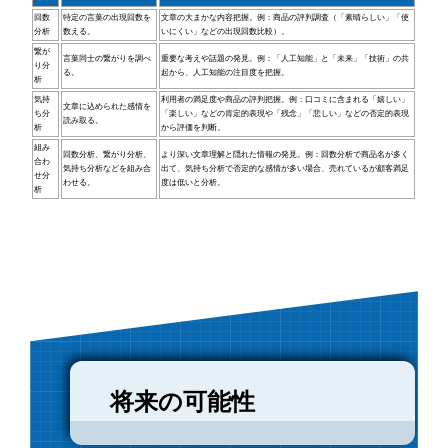
回数
特定の言葉の出現回数を
文章の大まかな内容把握。例：商品の評判調査（「素晴らしい」「使
分析
数える。
いにくい」などの出現回数比較）。
繋が
言葉同士の繋がりを調べ
重要な考えや話題の発見。例：「人工知能」と「未来」「技術」の共
り分
る。
起から、人工知能の注目度を把握。
析
気持
利用者の満足度や商品の評判把握。例：口コミに含まれる「嬉しい」
文章に込められた感情を
ち分
「楽しい」などの肯定的表現や「残念」「悲しい」などの否定的表現
読み取る。
析
から評価を判断。
組み
回数分析、繋がり分析、
より深い文章理解と隠れた情報の発見。例：回数分析で商品名が多く
合わ
気持ち分析などを組み合
出て、気持ち分析で否定的な感情が多い場合、売れているが顧客満足
せ分
わせる。
度は低いと分析。
析
将来の可能性