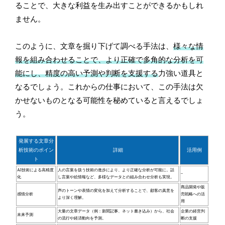
ることで、大きな利益を生み出すことができるかもしれ
ません。
このように、文章を掘り下げて調べる手法は、
様々な情
報を組み合わせることで、より正確で多角的な分析を可
能にし、精度の高い予測や判断を支援する
力強い道具と
なるでしょう。これからの仕事において、この手法は欠
かせないものとなる可能性を秘めていると言えるでしょ
う。
発展する文章分
析技術のポイン
詳細
活用例
ト
AI技術による高精度
人の言葉を扱う技術の進歩により、より正確な分析が可能に。話
–
化
し言葉や絵情報など、多様なデータとの組み合わせ分析も実現。
商品開発や販
声のトーンや表情の変化を加えて分析することで、顧客の真意を
感情分析
売戦略への活
より深く理解。
用
大量の文章データ（例：新聞記事、ネット書き込み）から、社会
企業の経営判
未来予測
の流行や経済動向を予測。
断の支援