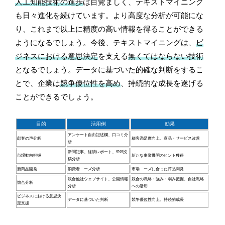
人工知能技術の進歩
は目覚ましく、テキストマイニング
も日々進化を続けています。より高度な分析が可能にな
り、これまで以上に精度の高い情報を得ることができる
ようになるでしょう。今後、テキストマイニングは、
ビ
ジネスにおける意思決定
を支える
無くてはならない技術
となるでしょう。データに基づいた的確な判断をするこ
とで、企業は
競争優位性を高め
、持続的な成長を遂げる
ことができるでしょう。
目的
活用例
効果
アンケート自由記述欄、口コミ分
顧客の声分析
顧客満足度向上、商品・サービス改善
析
新聞記事、経済レポート、SNS投
市場動向把握
新たな事業展開のヒント獲得
稿分析
新商品開発
消費者ニーズ分析
市場ニーズに合った商品開発
競合他社ウェブサイト、公開情報
競合の戦略・強み・弱み把握、自社戦略
競合分析
分析
への活用
ビジネスにおける意思決
データに基づいた判断
競争優位性向上、持続的成長
定支援