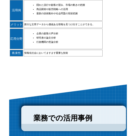
隠れた流行や顧客の望み、市場の動きの把握
商品開発や販売戦略への活用
活用例
最新の技術動向や社会問題の現状把握
メリット
膨大な文章データから価値ある情報を見つけ出すことができる。
企業の顧客の声分析
研究者の論文分析
応用分野
行政機関の世論分析
将来性
情報化社会においてますます重要な技術
業務での活用事例