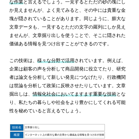
な作業
と言えるでしょう。一見するとただの砂の塊にし
か見えませんが、よく見てみると、その中には貴重な金
塊が隠されていることがあります。同じように、膨大な
文章データも、一見するとただの文字の羅列にしか見え
ませんが、文章掘り出しを使うことで、そこに隠された
価値ある情報を見つけ出すことができるのです。
この技術は、
様々な分野で活用
されています。例えば、
企業は顧客の声を分析して商品開発に役立てたり、研究
者は論文を分析して新しい発見につなげたり、行政機関
は世論を分析して政策に反映させたりしています。文章
掘出しは、
情報化社会においてますます重要な技術
とな
り、私たちの暮らしや社会をより豊かにしてくれる可能
性を秘めていると言えるでしょう。
技術名
文章掘り出し
概要
インターネット上の膨大な量の文章から価値ある情報を見つけ出す技術