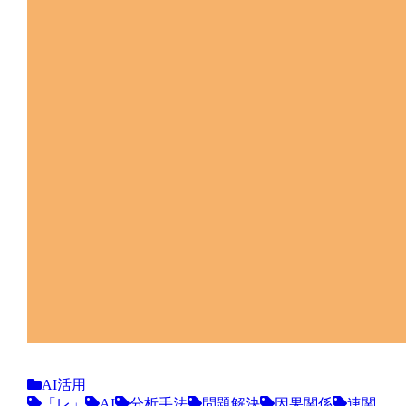
AI活用
「レ」
AI
分析手法
問題解決
因果関係
連関