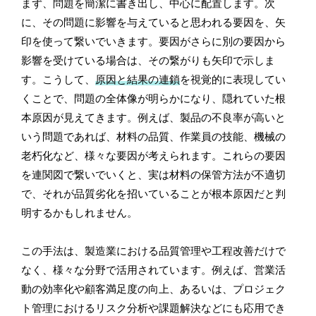
まず、問題を簡潔に書き出し、中心に配置します。次
に、その問題に影響を与えていると思われる要因を、矢
印を使って繋いでいきます。要因がさらに別の要因から
影響を受けている場合は、その繋がりも矢印で示しま
す。こうして、
原因と結果の連鎖
を視覚的に表現してい
くことで、問題の全体像が明らかになり、隠れていた根
本原因が見えてきます。例えば、製品の不良率が高いと
いう問題であれば、材料の品質、作業員の技能、機械の
老朽化など、様々な要因が考えられます。これらの要因
を連関図で繋いでいくと、実は材料の保管方法が不適切
で、それが品質劣化を招いていることが根本原因だと判
明するかもしれません。
この手法は、製造業における品質管理や工程改善だけで
なく、様々な分野で活用されています。例えば、営業活
動の効率化や顧客満足度の向上、あるいは、プロジェク
ト管理におけるリスク分析や課題解決などにも応用でき