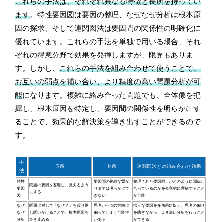
これらの手法は、それぞれ異なる特徴と長所を持ってい
ます
。特性要因図は要因の整理、なぜなぜ分析は根本原
因の探求、そして連関図法は要因間の関係性の明確化に
優れています。これらの手法を単独で用いる場合、それ
ぞれの得意分野で効果を発揮しますが、限界もありま
す。しかし、
これらの手法を組み合わせて使うことで、
お互いの弱点を補い合い、より精度の高い問題分析が可
能
になります。複雑に絡み合った問題でも、全体像を把
握し、根本原因を特定し、要因間の関係性を明らかにす
ることで、効果的な解決策を導き出すことができるので
す。
手
長所
短所
連関図法との組み合わせ効果
法
特性
要因間の複雑な繋が
整理された要因同士がどのように関係し
問題の要因を整理し、見えるよう
要因
りまでは明らかにで
合っているのかを視覚的に理解すること
にする
図
きない
が可能
なぜ
問題に対して「なぜ？」を繰り返
思考が一つの方向に
様々な要因を多角的に捉え、思考の偏り
なぜ
し問いかけることで、根本原因を
偏ってしまう可能性
を防ぎながら、より深い分析を行うこと
分析
突き止める
がある
ができる