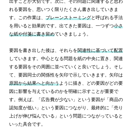
出すことが大切です。次に、その問題に関連すると思わ
れる要因を、思いつく限りたくさん書き出していきま
す。この作業は、
ブレーンストーミング
と呼ばれる手法
を用いると効果的です。出てきた要因は、一つずつ
小さ
な紙や付箋に書き留め
ていきましょう。
要因を書き出した後は、それらを
関連性に基づいて配置
していきます。中心となる問題を紙の中央に置き、関連
する要因をその周囲に並べていくと良いでしょう。そし
て、要因同士の関係性を矢印で示していきます。矢印は
原因から結果へと向かう
ように描き、どの要因がどの要
因に影響を与えているのかを明確に示すことが重要で
す。例えば、「広告費が少ない」という要因が「商品の
認知度が低い」という要因につながり、最終的に「売り
上げが伸び悩んでいる」という問題につながっていると
いった具合です。