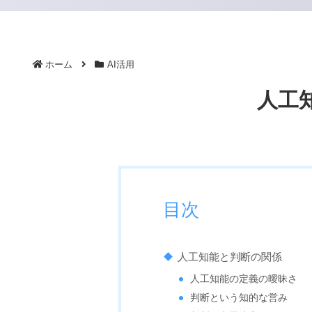
ホーム
AI活用
人工
目次
人工知能と判断の関係
人工知能の定義の曖昧さ
判断という知的な営み