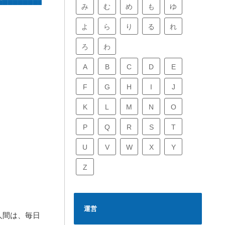
み
む
め
も
ゆ
よ
ら
り
る
れ
ろ
わ
A
B
C
D
E
F
G
H
I
J
K
L
M
N
O
P
Q
R
S
T
U
V
W
X
Y
Z
運営
人間は、毎日