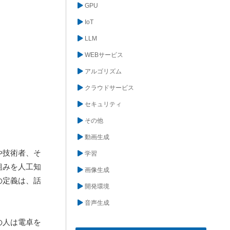
GPU
IoT
LLM
WEBサービス
アルゴリズム
クラウドサービス
セキュリティ
その他
動画生成
や技術者、そ
学習
組みを人工知
画像生成
の定義は、話
開発環境
音声生成
の人は電卓を