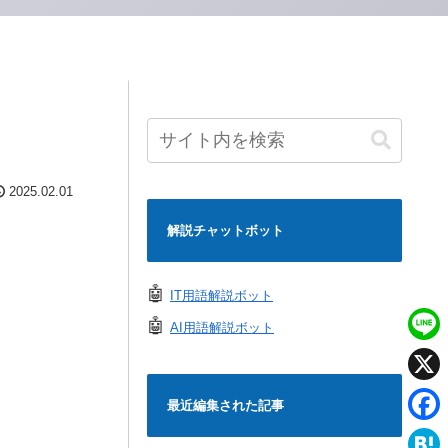
2025.02.01
解説チャットボット
🤖
IT用語解説ボット
🤖
AI用語解説ボット
L
i
X
最近編集された記事
n
F