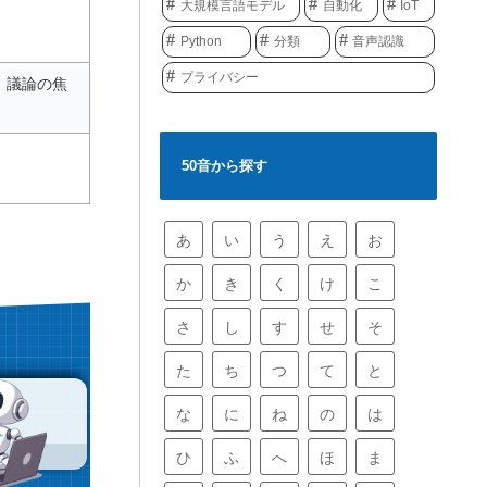
大規模言語モデル
自動化
IoT
Python
分類
音声認識
プライバシー
、議論の焦
50音から探す
あ
い
う
え
お
か
き
く
け
こ
さ
し
す
せ
そ
た
ち
つ
て
と
な
に
ね
の
は
ひ
ふ
へ
ほ
ま