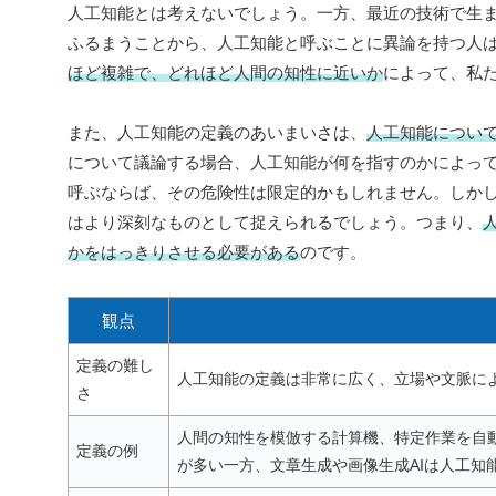
人工知能とは考えないでしょう。一方、最近の技術で生
ふるまうことから、人工知能と呼ぶことに異論を持つ人
ほど複雑で、どれほど人間の知性に近いか
によって、私
また、人工知能の定義のあいまいさは、
人工知能につい
について議論する場合、人工知能が何を指すのかによっ
呼ぶならば、その危険性は限定的かもしれません。しか
はより深刻なものとして捉えられるでしょう。つまり、
かをはっきりさせる必要がある
のです。
観点
定義の難し
人工知能の定義は非常に広く、立場や文脈に
さ
人間の知性を模倣する計算機、特定作業を自
定義の例
が多い一方、文章生成や画像生成AIは人工知