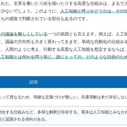
まれた、文章を書いたり絵を描いたりする高度な仕組みは、まるで
は少ないでしょう。このように、
人工知能と呼ぶかどうかは、その
たちの感覚で判断されている部分もあるのです。
ての議論を難しくしている
一つの原因とも言えます。例えば、人工
て、議論の方向性も大きく変わってきます。単純な自動化の仕組み
し、人間のように考え、行動する高度な人工知能を想定するならば
人工知能とは何かを問う前に、誰にとっての、どのような目的のた
説明
よって異なるため、明確な定義づけが難しい。共通理解は未だ存在しな
動化する仕組みなど、多様な解釈が存在する。電卓は人工知能とみなさ
能と認識される傾向がある。