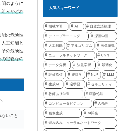
人間のように
人気のキーワード
仕組みがどれ
機械学習
AI
自然言語処理
知能の危険性
ディープラーニング
深層学習
を人工知能と
人工知能
アルゴリズム
画像認識
、その危険性
ニューラルネットワーク
CNN
めの定義なの
データ分析
強化学習
最適化
評価指標
統計学
NLP
LLM
生成AI
過学習
セキュリティ
教師あり学習
画像処理
い。
コンピュータビジョン
AI倫理
画像生成
AI開発
れないこと
畳み込みニューラルネットワーク