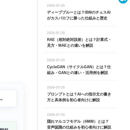
e
a
2026-07-25
H
ディープブルーとは？IBMのチェスAI
c
a
がカスパロフに勝った仕組みと歴史
e
t
b
2026-07-25
e
RAE（相対絶対誤差）とは？計算式・
o
n
見方・MAEとの違いを解説
o
a
2026-07-25
k
CycleGAN（サイクルGAN）とは？仕
組み・GANとの違い・活用例を解説
2026-07-25
プロンプトとは？AIへの指示文の書き
ん。
方と具体例を初心者向けに解説
2026-07-25
隠れマルコフモデル（HMM）とは？
音声認識の仕組みを初心者向けに解説