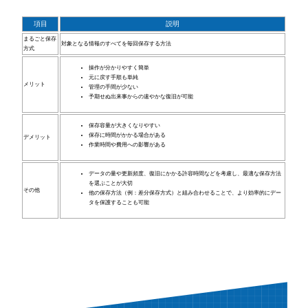
項目
説明
まるごと保存
対象となる情報のすべてを毎回保存する方法
方式
操作が分かりやすく簡単
元に戻す手順も単純
メリット
管理の手間が少ない
予期せぬ出来事からの速やかな復旧が可能
保存容量が大きくなりやすい
保存に時間がかかる場合がある
デメリット
作業時間や費用への影響がある
データの量や更新頻度、復旧にかかる許容時間などを考慮し、最適な保存方法
を選ぶことが大切
その他
他の保存方法（例：差分保存方式）と組み合わせることで、より効率的にデー
タを保護することも可能