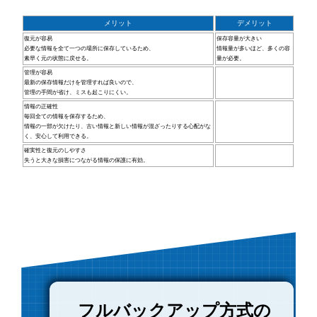
メリット
デメリット
復元が容易
保存容量が大きい
必要な情報を全て一つの場所に保存しているため、
情報量が多いほど、多くの容
素早く元の状態に戻せる。
量が必要。
管理が容易
最新の保存情報だけを管理すれば良いので、
管理の手間が省け、ミスも起こりにくい。
情報の正確性
毎回全ての情報を保存するため、
情報の一部が欠けたり、古い情報と新しい情報が混ざったりする心配がな
く、安心して利用できる。
確実性と復元のしやすさ
失うと大きな損害につながる情報の保護に有効。
フルバックアップ方式の