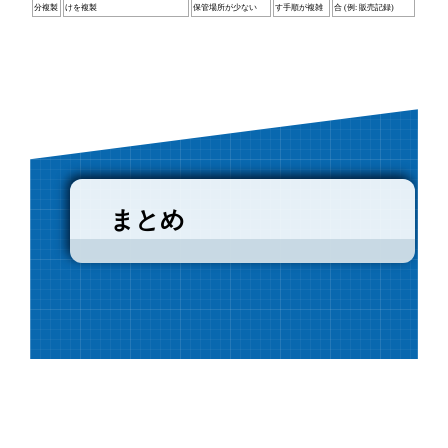
分複製
けを複製
保管場所が少ない
す手順が複雑
合 (例: 販売記録)
まとめ