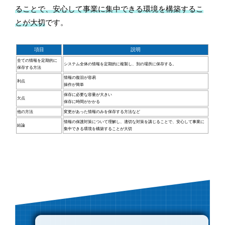
ることで、安心して事業に集中できる環境を構築するこ
とが大切
です。
項目
説明
全ての情報を定期的に
システム全体の情報を定期的に複製し、別の場所に保存する。
保存する方法
情報の復旧が容易
利点
操作が簡単
保存に必要な容量が大きい
欠点
保存に時間がかかる
他の方法
変更があった情報のみを保存する方法など
情報の保護対策について理解し、適切な対策を講じることで、安心して事業に
結論
集中できる環境を構築することが大切