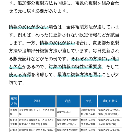
す。追加部分複製方法も同様に、複数の複製を組み合わ
せて元に戻す必要があります。
情報の変化が少ない
場合は、全体複製方法が適していま
す。例えば、めったに更新されない設定情報などが該当
します。一方、
情報の変化が多い
場合は、変更部分複製
方法や追加部分複製方法が適しています。毎日更新され
る販売記録などがその例です。
それぞれの方法には利点
と欠点
があるので、
対象の情報の特性や重要度
、そして
使える資源
を考慮して、
最適な複製方法を選ぶ
ことが大
切です。
複製
説明
利点
欠点
適した状況
方法
全体複
全ての情報をそっくりそのまま複
時間と保管場
情報の変化が少ない
確実性が高い
製
製
所が多く必要
場合 (例: 設定情報)
変更部
最後に全体複製を行った時点から
複製に必要な時間と
情報を元に戻
情報の変化が多い場
分複製
変更された情報だけを複製
保管場所が少ない
す手順が複雑
合 (例: 販売記録)
追加部
前回の複製から変更された情報だ
複製に必要な時間と
情報を元に戻
情報の変化が多い場