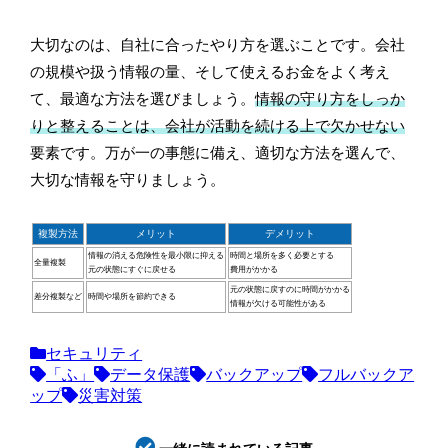
大切なのは、自社に合ったやり方を選ぶことです。会社
の規模や扱う情報の量、そして使えるお金をよく考え
て、最適な方法を選びましょう。
情報の守り方をしっか
りと整えることは、会社が活動を続ける上で欠かせない
要素です。万が一の事態に備え、適切な方法を選んで、
大切な情報を守りましょう。
複製方法
メリット
デメリット
情報の消える危険性を最小限に抑える
時間と場所を多く必要とする
全量複製
元の状態にすぐに戻せる
費用がかかる
元の状態に戻すのに時間がかかる
差分複製など
時間や場所を節約できる
情報が欠ける可能性がある
セキュリティ
「ふ」
データ保護
バックアップ
フルバックア
ップ
災害対策