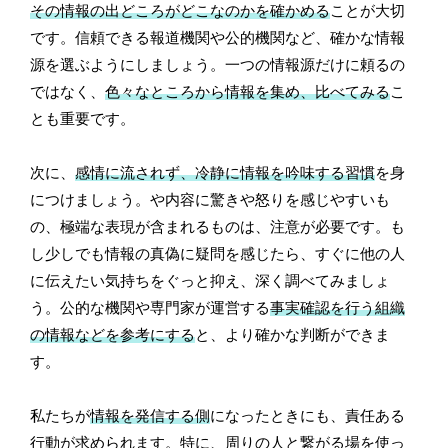
その情報の出どころがどこなのかを確かめる
ことが大切
です。信頼できる報道機関や公的機関など、確かな情報
源を選ぶようにしましょう。一つの情報源だけに頼るの
ではなく、
色々なところから情報を集め、比べてみる
こ
とも重要です。
次に、
感情に流されず、冷静に情報を吟味する習慣
を身
につけましょう。や内容に驚きや怒りを感じやすいも
の、極端な表現が含まれるものは、注意が必要です。も
し少しでも情報の真偽に疑問を感じたら、すぐに他の人
に伝えたい気持ちをぐっと抑え、深く調べてみましょ
う。公的な機関や専門家が運営する
事実確認を行う組織
の情報などを参考にする
と、より確かな判断ができま
す。
私たちが
情報を発信する側
になったときにも、責任ある
行動が求められます。特に、周りの人と繋がる場を使っ