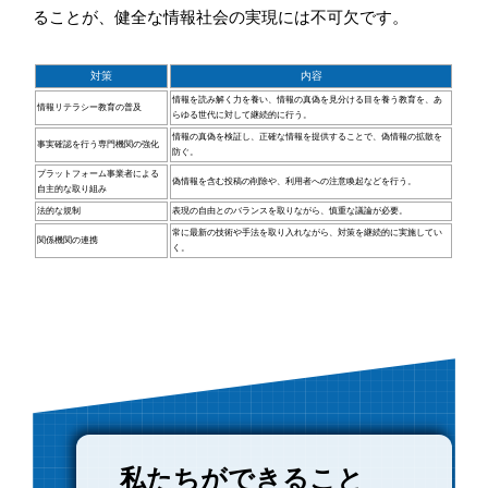
ることが、健全な情報社会の実現には不可欠です。
対策
内容
情報を読み解く力を養い、情報の真偽を見分ける目を養う教育を、あ
情報リテラシー教育の普及
らゆる世代に対して継続的に行う。
情報の真偽を検証し、正確な情報を提供することで、偽情報の拡散を
事実確認を行う専門機関の強化
防ぐ。
プラットフォーム事業者による
偽情報を含む投稿の削除や、利用者への注意喚起などを行う。
自主的な取り組み
法的な規制
表現の自由とのバランスを取りながら、慎重な議論が必要。
常に最新の技術や手法を取り入れながら、対策を継続的に実施してい
関係機関の連携
く。
私たちができること