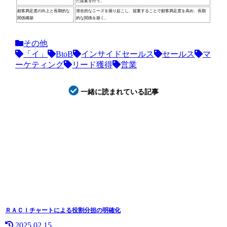
た提案を行う。
顧客満足度の向上と長期的な
潜在的なニーズを掘り起こし、提案することで顧客満足度を高め、長期
関係構築
的な関係を築く。
その他
「イ」
BtoB
インサイドセールス
セールス
マ
ーケティング
リード獲得
営業
一緒に読まれている記事
ＲＡＣＩチャートによる役割分担の明確化
2025.02.15