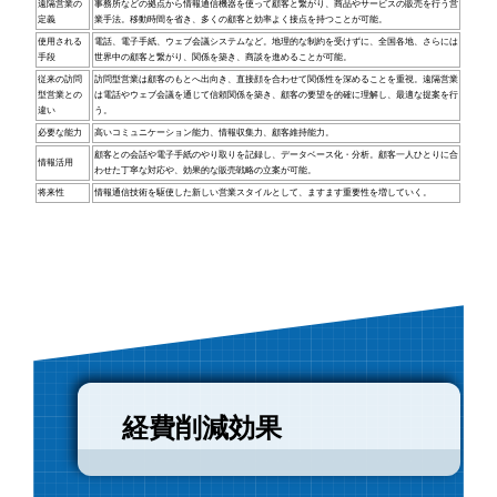
遠隔営業の
事務所などの拠点から情報通信機器を使って顧客と繋がり、商品やサービスの販売を行う営
定義
業手法。移動時間を省き、多くの顧客と効率よく接点を持つことが可能。
使用される
電話、電子手紙、ウェブ会議システムなど。地理的な制約を受けずに、全国各地、さらには
手段
世界中の顧客と繋がり、関係を築き、商談を進めることが可能。
従来の訪問
訪問型営業は顧客のもとへ出向き、直接顔を合わせて関係性を深めることを重視。遠隔営業
型営業との
は電話やウェブ会議を通じて信頼関係を築き、顧客の要望を的確に理解し、最適な提案を行
違い
う。
必要な能力
高いコミュニケーション能力、情報収集力、顧客維持能力。
顧客との会話や電子手紙のやり取りを記録し、データベース化・分析。顧客一人ひとりに合
情報活用
わせた丁寧な対応や、効果的な販売戦略の立案が可能。
将来性
情報通信技術を駆使した新しい営業スタイルとして、ますます重要性を増していく。
経費削減効果