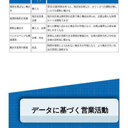
て？
場所を選ばない働き
育児/介護/持病を持つ人、地方在住者など、オフィスへの通勤が難し
働く人
方
い人でも柔軟に働ける
地方在住者、
地方在住者は都市部の企業で働く機会を得られ、企業は新たな採用
地理的制約の克服
企業
ルートを開拓できる
個々の事情に合わせた働き方が可能になり、企業は優秀な人材を確
柔軟な働き方
働く人、企業
保しやすくなる
インクルーシブな職
多様な人材が活躍できる環境が整備され、企業の競争力向上や社会
企業、社会
場環境
全体の活性化に繋がる
時間や場所にとらわれない働き方が可能になり、より働きやすい社
働き方改革の推進
社会
会の実現に貢献する
データに基づく営業活動