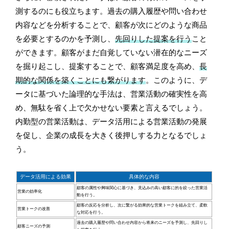
測するのにも役立ちます。過去の購入履歴や問い合わせ
内容などを分析することで、顧客が次にどのような商品
を必要とするのかを予測し、
先回りした提案を行う
こと
ができます。顧客がまだ自覚していない潜在的なニーズ
を掘り起こし、提案することで、顧客満足度を高め、
長
期的な関係を築くことにも繋がります
。このように、デ
ータに基づいた論理的な手法は、営業活動の確実性を高
め、無駄を省く上で欠かせない要素と言えるでしょう。
内勤型の営業活動は、データ活用による営業活動の発展
を促し、企業の成長を大きく後押しする力となるでしょ
う。
データ活用による効果
具体的な内容
顧客の属性や興味関心に基づき、見込みの高い顧客に的を絞った営業活
営業の効率化
動を行う。
顧客の反応を分析し、次に繋がる効果的な営業トークを組み立て、柔軟
営業トークの改善
な対応を行う。
過去の購入履歴や問い合わせ内容から将来のニーズを予測し、先回りし
顧客ニーズの予測