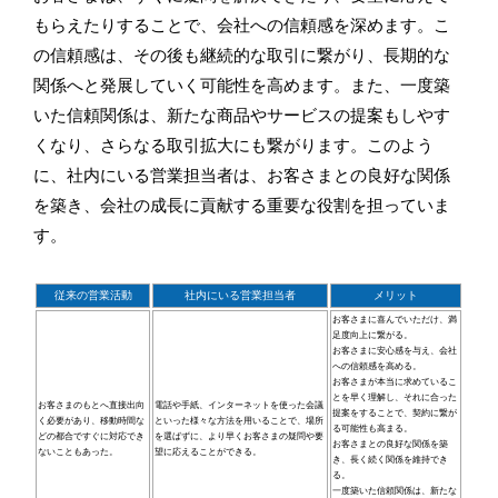
もらえたりすることで、会社への信頼感を深めます。こ
の信頼感は、その後も継続的な取引に繋がり、長期的な
関係へと発展していく可能性を高めます。また、一度築
いた信頼関係は、新たな商品やサービスの提案もしやす
くなり、さらなる取引拡大にも繋がります。このよう
に、社内にいる営業担当者は、お客さまとの良好な関係
を築き、会社の成長に貢献する重要な役割を担っていま
す。
従来の営業活動
社内にいる営業担当者
メリット
お客さまに喜んでいただけ、満
足度向上に繋がる。
お客さまに安心感を与え、会社
への信頼感を高める。
お客さまが本当に求めているこ
とを早く理解し、それに合った
お客さまのもとへ直接出向
電話や手紙、インターネットを使った会議
提案をすることで、契約に繋が
く必要があり、移動時間な
といった様々な方法を用いることで、場所
る可能性も高まる。
どの都合ですぐに対応でき
を選ばずに、より早くお客さまの疑問や要
お客さまとの良好な関係を築
ないこともあった。
望に応えることができる。
き、長く続く関係を維持でき
る。
一度築いた信頼関係は、新たな