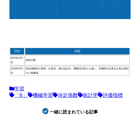
日付
内容
2025年2月1
初回公開
日
2026年5月1
決定係数R2の意味、計算式、値の読み方、調整済みR2との違い、評価時の注意点を初心者向
日
けに再構成
学習
「R」
機械学習
決定係数
統計学
評価指標
一緒に読まれている記事