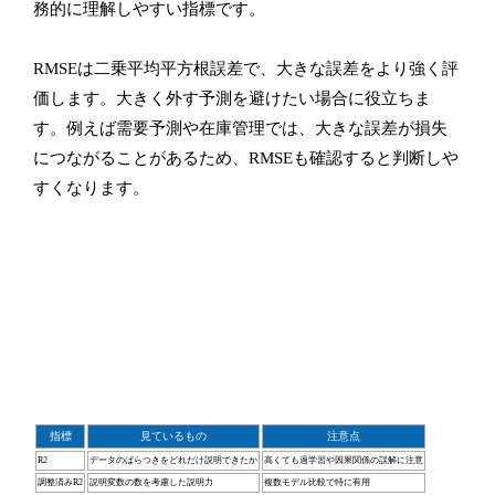
務的に理解しやすい指標です。
RMSEは二乗平均平方根誤差で、大きな誤差をより強く評
価します。大きく外す予測を避けたい場合に役立ちま
す。例えば需要予測や在庫管理では、大きな誤差が損失
につながることがあるため、RMSEも確認すると判断しや
すくなります。
指標
見ているもの
注意点
R2
データのばらつきをどれだけ説明できたか
高くても過学習や因果関係の誤解に注意
調整済みR2
説明変数の数を考慮した説明力
複数モデル比較で特に有用