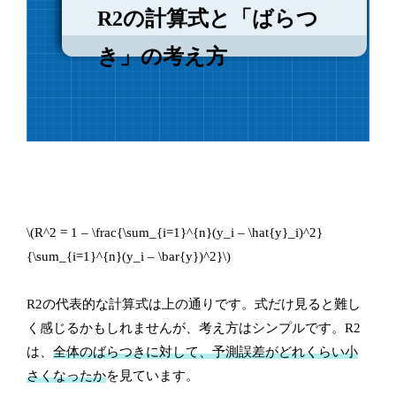
R2の計算式と「ばらつ
き」の考え方
\(R^2 = 1 – \frac{\sum_{i=1}^{n}(y_i – \hat{y}_i)^2}
{\sum_{i=1}^{n}(y_i – \bar{y})^2}\)
R2の代表的な計算式は上の通りです。式だけ見ると難し
く感じるかもしれませんが、考え方はシンプルです。R2
は、
全体のばらつきに対して、予測誤差がどれくらい小
さくなったか
を見ています。