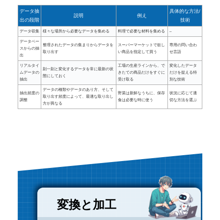
データ抽
具体的な方法/
説明
例え
出の段階
技術
データ収集
様々な場所から必要なデータを集める
料理で必要な材料を集める
–
データベー
整理されたデータの集まりからデータを
スーパーマーケットで欲し
専用の問い合わ
スからの抽
取り出す
い商品を指定して買う
せ言語
出
リアルタイ
工場の生産ラインから、で
変化したデータ
刻一刻と変化するデータを常に最新の状
ムデータの
きたての商品だけをすぐに
だけを捉える特
態にしておく
抽出
受け取る
別な技術
データの種類やデータのあり方、そして
抽出頻度の
野菜は新鮮なうちに、保存
状況に応じて適
取り出す頻度によって、最適な取り出し
調整
食は必要な時に使う
切な方法を選ぶ
方が異なる
変換と加工