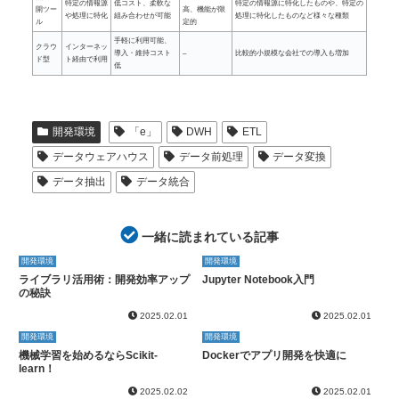
特定の情報源
低コスト、柔軟な
特定の情報源に特化したものや、特定の
開ツー
高、機能が限
や処理に特化
組み合わせが可能
処理に特化したものなど様々な種類
ル
定的
手軽に利用可能、
クラウ
インターネッ
導入・維持コスト
–
比較的小規模な会社での導入も増加
ド型
ト経由で利用
低
開発環境
「e」
DWH
ETL
データウェアハウス
データ前処理
データ変換
データ抽出
データ統合
一緒に読まれている記事
開発環境
開発環境
ライブラリ活用術：開発効率アップ
Jupyter Notebook入門
の秘訣
2025.02.01
2025.02.01
開発環境
開発環境
機械学習を始めるならScikit-
Dockerでアプリ開発を快適に
learn！
2025.02.02
2025.02.01