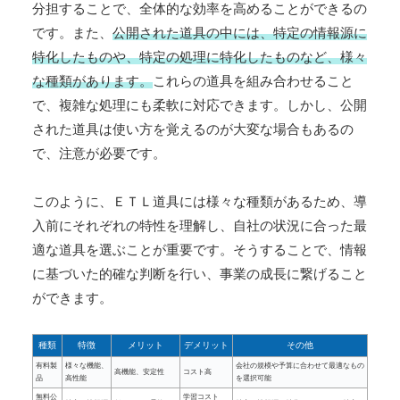
分担することで、全体的な効率を高めることができるの
です。また、
公開された道具の中には、特定の情報源に
特化したものや、特定の処理に特化したものなど、様々
な種類があります。
これらの道具を組み合わせること
で、複雑な処理にも柔軟に対応できます。しかし、公開
された道具は使い方を覚えるのが大変な場合もあるの
で、注意が必要です。
このように、ＥＴＬ道具には様々な種類があるため、導
入前にそれぞれの特性を理解し、自社の状況に合った最
適な道具を選ぶことが重要です。そうすることで、情報
に基づいた的確な判断を行い、事業の成長に繋げること
ができます。
種類
特徴
メリット
デメリット
その他
有料製
様々な機能、
会社の規模や予算に合わせて最適なもの
高機能、安定性
コスト高
品
高性能
を選択可能
無料公
学習コスト