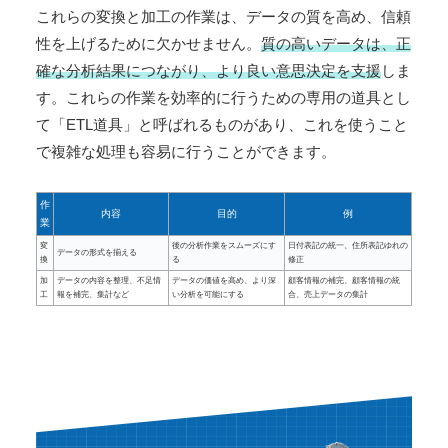
これらの変換と加工の作業は、データの質を高め、信頼
性を上げるために欠かせません。
質の高いデータは、正
確な分析結果につながり、より良い意思決定を支援
しま
す。これらの作業を効率的に行うための専用の道具とし
て「ETL道具」と呼ばれるものがあり、これを使うこと
で複雑な処理も容易に行うことができます。
作
内容
目的
例
業
変
後の分析作業をスムーズにす
日付表記の統一、住所表記ゆれの
データの形式を揃える
換
る
修正
加
データの内容を整理、不足情
データの価値を高め、より深
顧客情報の補完、顧客情報の統
工
報を補完、集計など
い分析を可能にする
合、売上データの集計