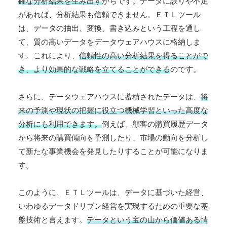
確な分析結果を生み出す
からです。データに誤りや不足
があれば、分析結果も信頼できません。ＥＴＬツール
は、データの抽出、変換、書き込みという工程を通し
て、質の高いデータをデータウェアハウスに格納しま
す。これにより、
信頼性の高い分析結果を得ることがで
き、より効果的な戦略を立てることができる
のです。
さらに、データウェアハウスに蓄積されたデータは、
将
来の予測や現状の把握に役立つ機械学習といった高度な
分析にも利用できます。
例えば、顧客の購買履歴データ
から将来の購買傾向を予測したり、市場の動向を分析し
て新たな事業機会を発見したりすることが可能になりま
す。
このように、ＥＴＬツールは、データに基づいた経営、
いわゆるデータドリブン経営を実現するための重要な基
盤技術と言えます。
データという宝の山から価値ある情