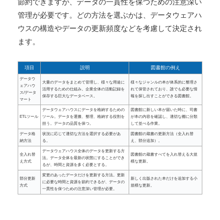
節約できますが、データの一貫性を保つための注意深い
管理が必要です。どの方法を選ぶかは、データウェアハ
ウスの構造やデータの更新頻度などを考慮して決定され
ます。
項目
説明
図書館の例え
データウ
大量のデータをまとめて管理し、様々な用途に
様々なジャンルの本が体系的に整理さ
ェアハウ
活用するための仕組み。企業全体の活動記録を
れて保管されており、誰でも必要な情
ス/データ
保存する巨大なデータベース。
報を探し出すことができる図書館。
マート
データウェアハウスにデータを格納するための
図書館に新しい本が届いた時に、司書
ETLツール
ツール。データを運搬、整理、格納する役割を
が本の内容を確認し、適切な棚に分類
担う。データの品質を保つ。
して並べる作業。
データ格
状況に応じて適切な方法を選択する必要があ
図書館の蔵書の更新方法（全入れ替
納方法
る。
え、部分追加）。
データウェアハウス全体のデータを更新する方
全入れ替
図書館の蔵書すべてを入れ替える大規
法。データ全体を最新の状態にすることができ
え方式
模な更新。
るが、時間と資源を多く必要とする。
変更のあったデータだけを更新する方法。更新
部分更新
新しく出版された本だけを追加する小
に必要な時間と資源を節約できるが、データの
方式
規模な更新。
一貫性を保つための注意深い管理が必要。