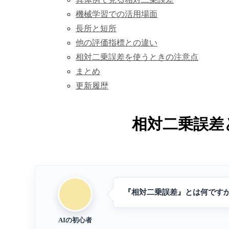
機械学習での活用場面
長所と短所
他の評価指標との違い
相対二乗誤差を使うときの注意点
まとめ
更新履歴
相対二乗誤差
『相対二乗誤差』とは何です
AIの初心者