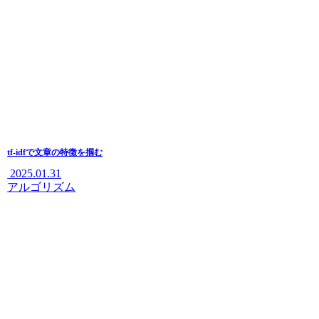
tf-idfで文章の特徴を掴む
2025.01.31
アルゴリズム