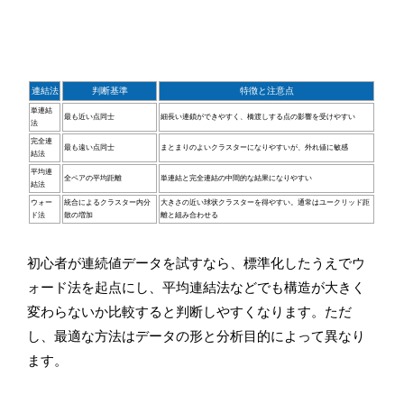
連結法
判断基準
特徴と注意点
単連結
最も近い点同士
細長い連鎖ができやすく、橋渡しする点の影響を受けやすい
法
完全連
最も遠い点同士
まとまりのよいクラスターになりやすいが、外れ値に敏感
結法
平均連
全ペアの平均距離
単連結と完全連結の中間的な結果になりやすい
結法
ウォー
統合によるクラスター内分
大きさの近い球状クラスターを得やすい。通常はユークリッド距
ド法
散の増加
離と組み合わせる
初心者が連続値データを試すなら、標準化したうえでウ
ォード法を起点にし、平均連結法などでも構造が大きく
変わらないか比較すると判断しやすくなります。ただ
し、最適な方法はデータの形と分析目的によって異なり
ます。