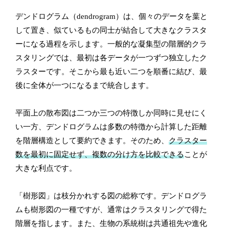
デンドログラム（dendrogram）は、個々のデータを葉と
して置き、似ているもの同士が結合して大きなクラスタ
ーになる過程を示します。一般的な凝集型の階層的クラ
スタリングでは、最初は各データが一つずつ独立したク
ラスターです。そこから最も近い二つを順番に結び、最
後に全体が一つになるまで統合します。
平面上の散布図は二つか三つの特徴しか同時に見せにく
い一方、デンドログラムは多数の特徴から計算した距離
を階層構造として要約できます。そのため、
クラスター
数を最初に固定せず、複数の分け方を比較できる
ことが
大きな利点です。
「樹形図」は枝分かれする図の総称です。デンドログラ
ムも樹形図の一種ですが、通常はクラスタリングで得た
階層を指します。また、生物の系統樹は共通祖先や進化