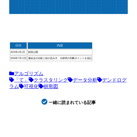
日付
内容
2025年2月1日
初回公開
2026年7月11日
連結法の比較と枝の読み方、分析時の判断ポイントを追記
アルゴリズム
「て」
クラスタリング
データ分析
デンドログ
ラム
可視化
樹形図
一緒に読まれている記事