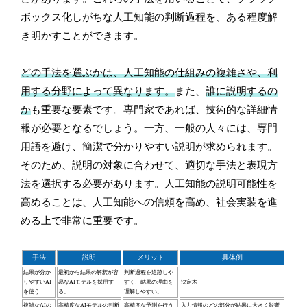
ボックス化しがちな人工知能の判断過程を、ある程度解
き明かすことができます。
どの手法を選ぶかは、人工知能の仕組みの複雑さや、利
用する分野によって異なります。
また、
誰に説明するの
か
も重要な要素です。専門家であれば、技術的な詳細情
報が必要となるでしょう。一方、一般の人々には、専門
用語を避け、簡潔で分かりやすい説明が求められます。
そのため、説明の対象に合わせて、適切な手法と表現方
法を選択する必要があります。人工知能の説明可能性を
高めることは、人工知能への信頼を高め、社会実装を進
める上で非常に重要です。
手法
説明
メリット
具体例
結果が分か
最初から結果の解釈が容
判断過程を追跡しや
りやすいAI
易なAIモデルを採用す
すく、結果の理由を
決定木
を使う
る。
理解しやすい。
複雑なAIの
高精度なAIモデルの判断
高精度な予測を行う
入力情報のどの部分が結果に大きく影響