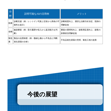
分
説明可能なAIの活用例
メリット
野
診断支援（例：レントゲン写真と症状から肺炎の可
診断精度向上、適切な治療方針決定、医師の
医療
能性を提示）
理解促進
融資審査（例：取引履歴や収入から返済能力を判
審査の透明性向上、顧客満足度向上、顧客の
金融
断）
財務状況理解促進
製造
製品の品質検査（例：微細な傷から不良品と判断、
不良品発生原因の究明、製造工程の改善
業
発生原因の分析）
今後の展望