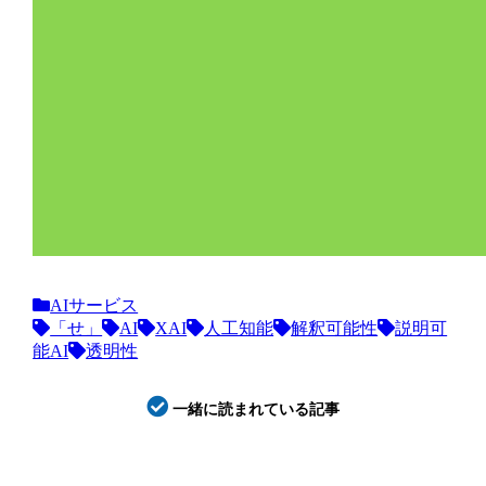
AIサービス
「せ」
AI
XAI
人工知能
解釈可能性
説明可
能AI
透明性
一緒に読まれている記事