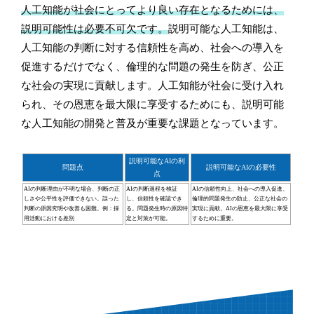
人工知能が社会にとってより良い存在となるためには、
説明可能性は必要不可欠です。
説明可能な人工知能は、
人工知能の判断に対する信頼性を高め、社会への導入を
促進するだけでなく、倫理的な問題の発生を防ぎ、公正
な社会の実現に貢献します。人工知能が社会に受け入れ
られ、その恩恵を最大限に享受するためにも、説明可能
な人工知能の開発と普及が重要な課題となっています。
説明可能なAIの利
問題点
説明可能なAIの必要性
点
AIの判断理由が不明な場合、判断の正
AIの判断過程を検証
AIの信頼性向上、社会への導入促進、
しさや公平性を評価できない。誤った
し、信頼性を確認でき
倫理的問題発生の防止、公正な社会の
判断の原因究明や改善も困難。例：採
る。問題発生時の原因特
実現に貢献。AIの恩恵を最大限に享受
用活動における差別
定と対策が可能。
するために重要。