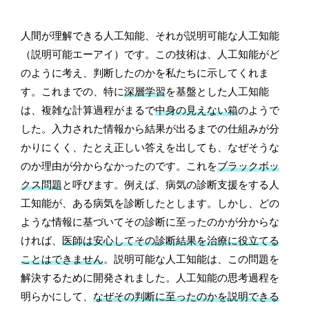
人間が理解できる人工知能、それが説明可能な人工知能
（説明可能エーアイ）です。この技術は、人工知能がど
のように考え、判断したのかを私たちに示してくれま
す。これまでの、特に
深層学習
を基盤とした人工知能
は、複雑な計算過程がまるで
中身の見えない箱
のようで
した。入力された情報から結果が出るまでの仕組みが分
かりにくく、たとえ正しい答えを出しても、なぜそうな
のか理由が分からなかったのです。これを
ブラックボッ
クス問題
と呼びます。例えば、病気の診断支援をする人
工知能が、ある病気を診断したとします。しかし、どの
ような情報に基づいてその診断に至ったのかが分からな
ければ、
医師は安心してその診断結果を治療に役立てる
ことはできません
。説明可能な人工知能は、この問題を
解決するために開発されました。人工知能の思考過程を
明らかにして、
なぜその判断に至ったのかを説明できる