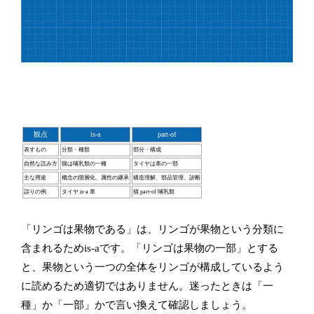
観点
is-a
part-of
表すもの
分類・種類
部分・構成
自然な読み方
猫は哺乳類の一種
タイヤは車の一部
主な用途
概念の階層化、属性の継承
構造理解、部品管理、診断
誤りの例
タイヤ is-a 車
猫 part-of 哺乳類
「リンゴは果物である」は、リンゴが果物という分類に
含まれるためis-aです。「リンゴは果物の一部」とする
と、果物という一つの全体をリンゴが構成しているよう
に読めるため適切ではありません。迷ったときは「一
種」か「一部」かで言い換えて確認しましょう。