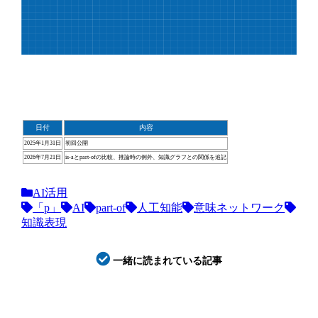
日付
内容
2025年1月31日
初回公開
2026年7月21日
is-aとpart-ofの比較、推論時の例外、知識グラフとの関係を追記
AI活用
「p」
AI
part-of
人工知能
意味ネットワーク
知識表現
一緒に読まれている記事