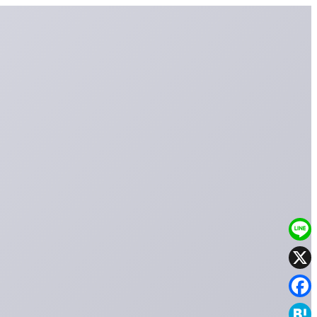
Line
X
Faceb